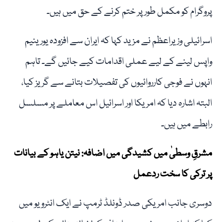
پروگرام کو مکمل طور پر ختم کرنے کے حق میں ہیں۔
اسرائیلی وزیراعظم نے مزید کہا کہ ایران سے افزودہ یورینیم
واپس لینے کے لیے عملی اقدامات کیے جائیں گے۔ تاہم
انہوں نے فوجی کارروائیوں کی تفصیلات بتانے سے گریز کیا،
البتہ اشارہ دیا کہ امریکا اور اسرائیل اس معاملے پر مسلسل
رابطے میں ہیں۔
مشرقِ وسطیٰ میں کشیدگی میں اضافہ: نیتن یاہو کے بیانات
پر ترکی کا سخت ردعمل
دوسری جانب امریکی صدر ڈونلڈ ٹرمپ نے ایک انٹرویو میں