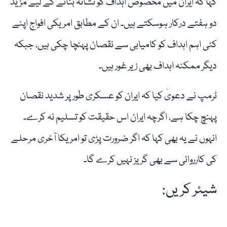
کہا کہ ایران میں مخصوص اہداف کو نشانہ بنانے کے لیے مزید
دو ہفتے درکار ہوسکتے ہیں۔ ان کے مطابق امریکی افواج اپنے
کئی اہم اہداف کو کامیابی سے نقصان پہنچا چکی ہیں، جبکہ
دیگر ممکنہ اہداف بھی زیر غور ہیں۔
ٹرمپ نے دعویٰ کیا کہ ایران کو عسکری طور پر شدید نقصان
پہنچ چکا ہے، اگرچہ ایران اس حقیقت کو تسلیم نہ کرے۔
انہوں نے یہ بھی کہا کہ اگر ضرورت پڑی تو امریکا آخری مرحلے
کی کارروائی سے بھی گریز نہیں کرے گا۔
شیئر کریں: