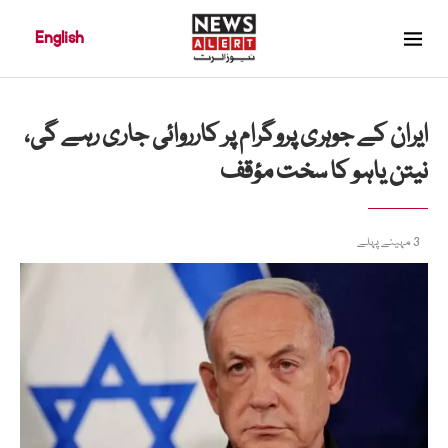
English
ایران کے جوہری پروگرام پر کارروائی جاری رہے گی،
نیتن یاہو کا سخت مؤقف
3 مہینے پہلے