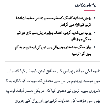
یہ بھی پڑھیں
بھارتی فضائیہ کا ونگ کمانڈر حساس دفاعی معلومات افشا
کرنے کے الزام میں گرفتار
یورپ میں شدید گرمی، خشک ہوتے دریاؤں سے نازی دور کے
جنگی جہاز ظاہر
ایران جنگ جلد ختم ہونے والی ہے، تیل کی قیمتیں مزید کم
ہوں گی: ٹرمپ
غیرملکی میڈیا رپورٹس کے مطابق نیتن یاہو نے کہا کہ ایران
میں موجود یورینیم اور اس سے متعلق تنصیبات کو ناکارہ بنانا
ضروری ہے۔ انہوں نے دعویٰ کیا کہ امریکی صدر ڈونلڈ ٹرمپ
بھی اسی مؤقف کی حمایت کرتے ہیں اور ایران کے جوہری