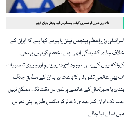
تازہ ترین خبروں اور تبصروں کیلئے ہمارا وٹس ایپ چینل جوائن کریں
اسرائیلی وزیراعظم بینجمن نیتن یاہو نے کہا ہے کہ ایران کے
خلاف جاری کشیدگی ابھی اپنے اختتام کو نہیں پہنچی،
کیونکہ ایران کے پاس موجود افزودہ یورینیم اور جوہری تنصیبات
اب بھی عالمی تشویش کا باعث ہیں۔ ان کے مطابق جنگ
بندی یا صورتحال کے خاتمے پر غور اس وقت تک ممکن نہیں
جب تک ایران کے جوہری ذخائر کو مکمل طور پر اپنی تحویل
میں نہ لے لیا جائے۔