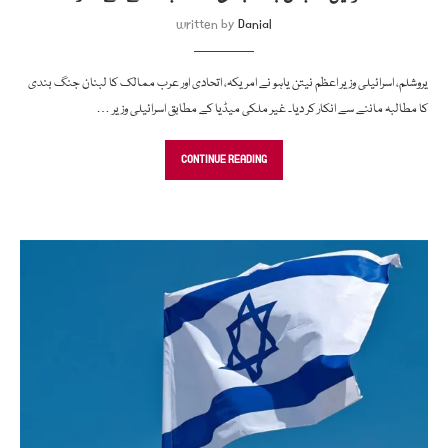
written by
Danial
یروشلم، اسرائیلی وزیر اعظم نیتن یاہو نے امریکہ، اتحادی اور عرب ممالک کا لبنان جنگ بندی
کا مطالبہ ماننے سے انکار کر دیا۔ غیر ملکی میڈیا کے مطابق اسرائیلی وزیر …
CONTINUE READING