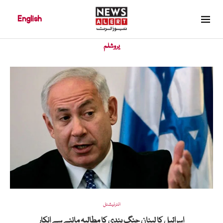
English
Home
»
یروشلم
یروشلم
انٹرنیشنل
اسرائیل کا لبنان جنگ بندی کا مطالبہ ماننے سے انکار