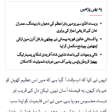
یہ بھی پڑھیں
ویسٹ انڈیز سیریز میں بابر اعظم کی دھواں دار بیٹنگ، عمران
خان کے تاریخی اعزاز کی برابری
پاکستانی خاتون فوزیہ ہیمانی نے چوتھی بار فل آئرن مین ٹرائی
ایتھلون چیلنج مکمل کر لیا
ذاتی وجوہات کے باعث شاہین شاہ آفریدی لنکا پریمیئر لیگ
چھوڑ کر وطن واپس، پلے آف میں دوبارہ شمولیت کا امکان
انہوں نے کہا کہ اب وقت آ گیا ہے کہ میں اس عظیم کھیل کو
خیرباد کہوں، یہ فیصلہ آسان نہیں، لیکن دل کے قریب اور
درست محسوس ہو رہا ہے، میں نے اس فارمیٹ کو اپنا سب
کچھ دیا، اور اس نے بدلے میں مجھے بے شمار خوشیاں، عزت