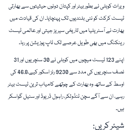
ویرات کوہلی نے بطور بیٹر اور کپتان دونوں حیثیتوں سے بھارتی
ٹیسٹ کرکٹ کو نئی بلندیوں تک پہنچایا۔ ان کی قیادت میں
بھارت نے آسٹریلیا میں تاریخی سیریز جیتی اور عالمی ٹیسٹ
رینکنگ میں بھی طویل عرصے تک ٹاپ پوزیشن پر رہا۔
اپنے 123 ٹیسٹ میچوں میں کوہلی نے 30 سنچریوں اور 31
نصف سنچریوں کی مدد سے 9230 رنز اسکور کیے،46.8 کی
اوسط کے ساتھ وہ بھارت کے چوتھے کامیاب ترین ٹیسٹ بیٹر
رہے، ان سے آگے سچن ٹنڈولکر، راہول ڈریوڈ اور سنیل گواسکر
ہیں۔
شیئر کریں: