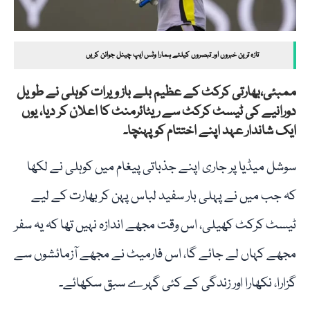
تازہ ترین خبروں اور تبصروں کیلئے ہمارا وٹس ایپ چینل جوائن کریں
ممبئی،بھارتی کرکٹ کے عظیم بلے باز ویرات کوہلی نے طویل
دورانیے کی ٹیسٹ کرکٹ سے ریٹائرمنٹ کا اعلان کر دیا، یوں
ایک شاندار عہد اپنے اختتام کو پہنچا۔
سوشل میڈیا پر جاری اپنے جذباتی پیغام میں کوہلی نے لکھا
کہ جب میں نے پہلی بار سفید لباس پہن کر بھارت کے لیے
ٹیسٹ کرکٹ کھیلی، اس وقت مجھے اندازہ نہیں تھا کہ یہ سفر
مجھے کہاں لے جائے گا، اس فارمیٹ نے مجھے آزمائشوں سے
گزارا، نکھارا اور زندگی کے کئی گہرے سبق سکھائے۔