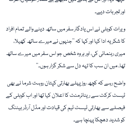
اور تجربات دیے۔
ویرات کوہلی نے اس یادگار سفر میں ساتھ دینے والے تمام افراد
کا شکریہ ادا کیا اور کہا کہ ’’جنہوں نے میرے ساتھ کھیلا،
میری رہنمائی کی، اور ہر وہ شخص جو اس سفر میں میرے ساتھ
تھا، میں ان سب کا تہہ دل سے شکر گزار ہوں۔‘‘
واضح رہے کہ کچھ روزپہلے بھارتی کپتان روہت شرما نے بھی
ٹیسٹ کرکٹ سے ریٹائرمنٹ کا اعلان کیا تھا اور اب کوہلی کے
فیصلے سے بھارتی ٹیسٹ ٹیم کی قیادت اور مڈل آرڈر بیٹنگ
کو شدید دھچکا پہنچا ہے۔