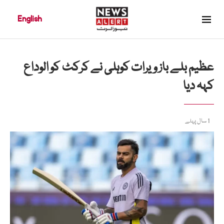
English
عظیم بلے باز ویرات کوہلی نے کرکٹ کو الوداع
کہہ دیا
1 سال پہلے