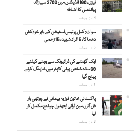
تیزی، 100 انڈیکس میں 2700 سے زائد
پوائنٹس کا اضافہ
4 دن پہلے
سوات: کبل پولیس اسٹیشن کے باہر خودکش
دھماکا، 5 افراد شہید، 15 زخمی
5 دن پہلے
ایک گھنٹے کی ڈرائیونگ سے بچنے کیلئے
69 سالہ شخص ہیلی کاپٹر میں شاپنگ کرنے
پہنچ گیا
1 دن پہلے
پاکستانی خاتون فوزیہ ہیمانی نے چوتھی بار
فل آئرن مین ٹرائی ایتھلون چیلنج مکمل کر
لیا
3 دن پہلے