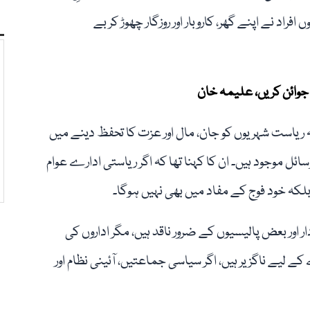
راد نے اپنے گھر، کاروبار اور روزگار چھوڑ کر بے
ی جوائن کریں، علیمہ خان
ہ ریاست شہریوں کو جان، مال اور عزت کا تحفظ دینے میں
ئل موجود ہیں۔ ان کا کہنا تھا کہ اگر ریاستی ادارے عوام
بلکہ خود فوج کے مفاد میں بھی نہیں ہوگا۔
ر اور بعض پالیسیوں کے ضرور ناقد ہیں، مگر اداروں کی
 لیے ناگزیر ہیں، اگر سیاسی جماعتیں، آئینی نظام اور