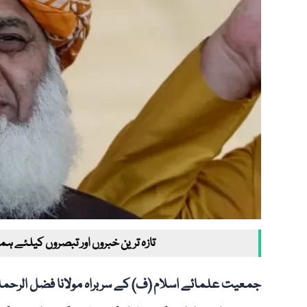
تازہ ترین خبروں اور تبصروں کیلئے ہم
جمعیت علمائے اسلام (ف) کے سربراہ مولانا فضل الرحما