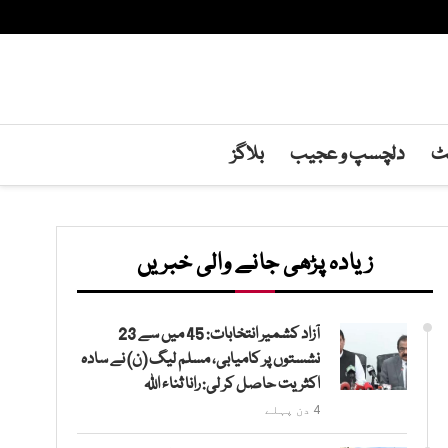
نٹ
دلچسپ و عجیب
بلاگز
زیادہ پڑھی جانے والی خبریں
آزاد کشمیر انتخابات: 45 میں سے 23
نشستوں پر کامیابی، مسلم لیگ (ن) نے سادہ
اکثریت حاصل کر لی: رانا ثناء اللہ
4 دن پہلے