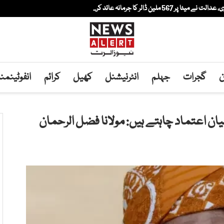
لین ڈالر کا جرمانہ عائد کر...
ن
گجرات
جہلم
انٹرنیشنل
کھیل
کرائم
انفوٹینم
یان اعتماد چاہتے ہیں: مولانا فضل الرحمان