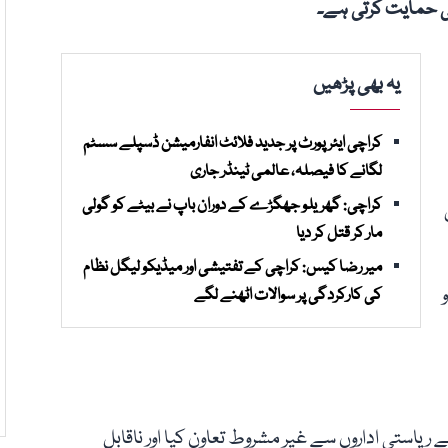
ی حمایت کرتی ہے۔
یہ بھی پڑھیں
کراچی ایئرپورٹ پر جدید فلائٹ انفارمیشن ڈسپلے سسٹم
لگانے کا فیصلہ، عالمی ٹینڈر جاری
کراچی: گھریلو جھگڑے کے دوران باپ نے بیٹے کو گولی
مار کر قتل کر دیا
میر رضا کیس: کراچی کے تفتیشی اور میڈیکو لیگل نظام
کی کارکردگی پر سوالات اٹھنے لگے
 ریاستی اداروں سے غیر مشروط تعاون کیا اور ناقابلِ