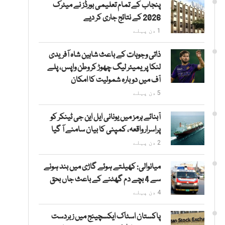
پنجاب کے تمام تعلیمی بورڈز نے میٹرک
2026 کے نتائج جاری کر دیے
1 دن پہلے
ذاتی وجوہات کے باعث شاہین شاہ آفریدی
لنکا پریمیئر لیگ چھوڑ کر وطن واپس، پلے
آف میں دوبارہ شمولیت کا امکان
5 دن پہلے
آبنائے ہرمز میں یونانی ایل این جی ٹینکر کو
پراسرار واقعہ، کمپنی کا بیان سامنے آ گیا
2 دن پہلے
میانوالی: کھیلتے ہوئے گاڑی میں بند ہونے
سے 4 بچے دم گھٹنے کے باعث جاں بحق
4 دن پہلے
پاکستان اسٹاک ایکسچینج میں زبردست