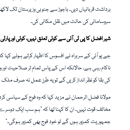
برداشت قربانیاں دیں۔ باجوڑ سے جنوبی وزیرستان تک لاکھوں اف
سروسامانی کی حالت میں نقل مکانی کی۔
شیر افضل کا پی ٹی آئی سے کوئی تعلق نہیں، کوئی اور پارٹ
جے یو آئی کے سربراہ نے افسوس کا اظہار کرتے ہوئے کہا ک
ناکام رہی ہے، حالانکہ اس کے پاس تمام تر صلاحیت اور وسا
کی بقا کو نظر انداز کریں گے تو یہ طرزِ عمل نہ صرف ملک 
مولانا فضل الرحمان نے مزید کہا کہ وہ فوج کے سیاسی کردا
مخالف قوت نہیں۔ ان کا کہنا تھا کہ "ہم سب ایک دوسرے کے
جمہوریت کمزور ہوں گے تو خود فوج بھی کمزور ہوگی۔”