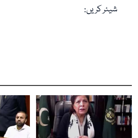
شیئر کریں: