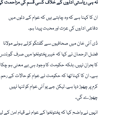
نہ ہی ریاستی اداروں کے خلاف کسی قسم کی مزاحمت ک
ان کا کہنا ہے کہ وہ چاہتے ہیں کہ عوام کے دلوں میں
دفاعی اداروں کی عزت اور محبت پیدا ہو۔
ڈی آئی خان میں صحافیوں سے گفتگو کرتے ہوئے مولانا
فضل الرحمان نے کہا کہ خیبر پختونخوا میں صرف گورننس
کا بحران نہیں، بلکہ حکومت کا وجود ہی بے معنی ہو چکا
ہے۔ ان کا کہنا تھا کہ حکومت نے عوام کو حالات کے رحم و
کرم پر چھوڑ دیا ہے، لیکن جے یو آئی عوام کو تنہا نہیں
چھوڑے گی۔
انہوں نے واضح کیا کہ پختونخوا کے عوام نے قیام امن کے لیے