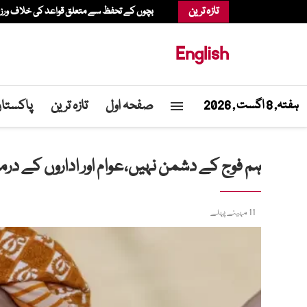
تازہ ترین
بچوں کے تحفظ سے متعلق قواعد کی خلاف ورزی، عدالت نے میٹا پر 567 م
English
صفحہ اول
تازہ ترین
پاکستا
ہفتہ, 8 اگست , 2026
ہم فوج کے دشمن نہیں،عوام اور اداروں کے درم
11 مہینے پہلے