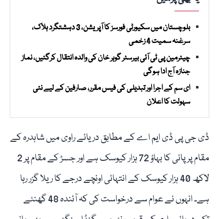
بلوچستان میں سکیورٹی فورسز کا آپریشن، 3 دہشتگرد ہلاک،
سرغنہ سمیت 4 زخمی
چیئرمین پی ٹی آئی بیرسٹر گوہر خان کی والدہ انتقال کرگئیں، نماز
جنازہ آج ادا ہوگی
ای سم کے اجرا اور تبدیلی کی فیس مقرر، صارفین کے لیے نئی
سہولت کا اعلان
ڈی جی پی ڈی ایم اے کے مطابق دریائے راوی میں شاہدرہ کے
مقام پر پانی کا بہاؤ 72 ہزار کیوسک ہے اور جسڑ کے مقام پر 2
لاکھ 40 ہزار کیوسک کے انتہائی اونچے درجے کا ریلا گزر رہا
ہے۔ انہوں نے عوام سے درخواست کی کہ آئندہ 48 گھنٹے