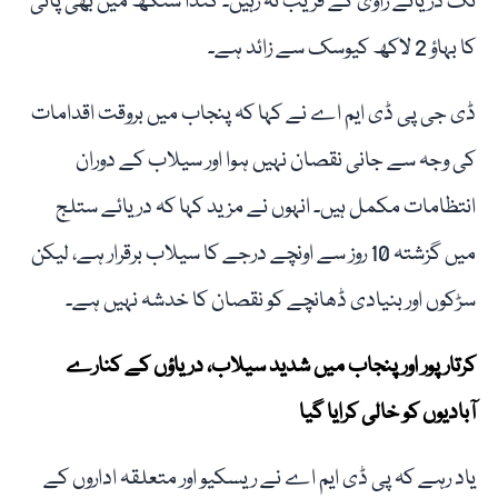
تک دریائے راوی کے قریب نہ رہیں۔ گنڈا سنگھ میں بھی پانی
کا بہاؤ 2 لاکھ کیوسک سے زائد ہے۔
ڈی جی پی ڈی ایم اے نے کہا کہ پنجاب میں بروقت اقدامات
کی وجہ سے جانی نقصان نہیں ہوا اور سیلاب کے دوران
انتظامات مکمل ہیں۔ انہوں نے مزید کہا کہ دریائے ستلج
میں گزشتہ 10 روز سے اونچے درجے کا سیلاب برقرار ہے، لیکن
سڑکوں اور بنیادی ڈھانچے کو نقصان کا خدشہ نہیں ہے۔
کرتارپور اور پنجاب میں شدید سیلاب، دریاؤں کے کنارے
آبادیوں کو خالی کرایا گیا
یاد رہے کہ پی ڈی ایم اے نے ریسکیو اور متعلقہ اداروں کے