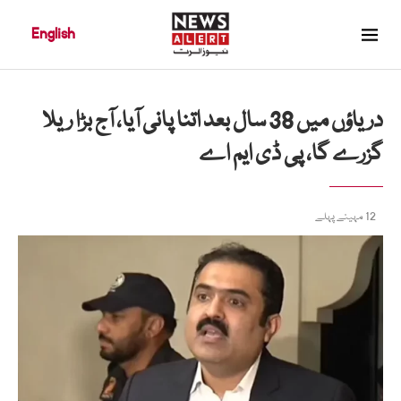
English
دریاؤں میں 38 سال بعد اتنا پانی آیا، آج بڑا ریلا
گزرے گا، پی ڈی ایم اے
12 مہینے پہلے