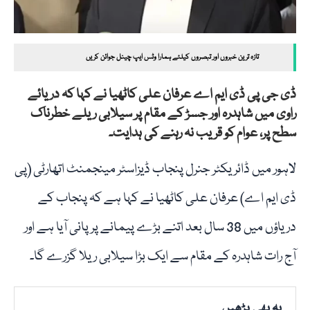
تازہ ترین خبروں اور تبصروں کیلئے ہمارا وٹس ایپ چینل جوائن کریں
ڈی جی پی ڈی ایم اے عرفان علی کاٹھیا نے کہا کہ دریائے
راوی میں شاہدرہ اور جسڑ کے مقام پر سیلابی ریلے خطرناک
سطح پر، عوام کو قریب نہ رہنے کی ہدایت۔
لاہور میں ڈائریکٹر جنرل پنجاب ڈیزاسٹر مینجمنٹ اتھارٹی (پی
ڈی ایم اے) عرفان علی کاٹھیا نے کہا ہے کہ پنجاب کے
دریاؤں میں 38 سال بعد اتنے بڑے پیمانے پر پانی آیا ہے اور
آج رات شاہدرہ کے مقام سے ایک بڑا سیلابی ریلا گزرے گا۔
یہ بھی پڑھیں