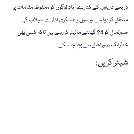
ذریعے دریاؤں کے کنارے آباد لوگوں کو محفوظ مقامات پر
منتقل کر دیا ہے اور سول و عسکری ادارے سیلاب کی
صورتحال کو 24 گھنٹے مانیٹر کر رہے ہیں تاکہ کسی بھی
خطرناک صورتحال سے بچا جا سکے۔
شیئر کریں: