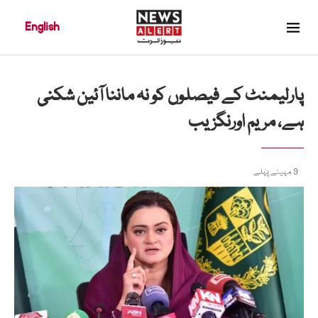
English
پارلیمنٹ کے فیصلوں کو نہ ماننا آئین شکنی
ہے، مریم اورنگزیب
9 مہینے پہلے