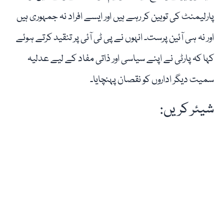
پارلیمنٹ کی توہین کر رہے ہیں اور ایسے افراد نہ جمہوری ہیں
اور نہ ہی آئین پرست۔ انہوں نے پی ٹی آئی پر تنقید کرتے ہوئے
کہا کہ پارٹی نے اپنے سیاسی اور ذاتی مفاد کے لیے عدلیہ
سمیت دیگر اداروں کو نقصان پہنچایا۔
شیئر کریں: