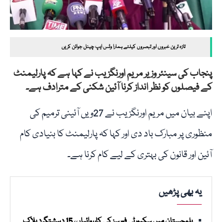
تازہ ترین خبروں اور تبصروں کیلئے ہمارا وٹس ایپ چینل جوائن کریں
پنجاب کی سینئر وزیر مریم اورنگزیب نے کہا ہے کہ پارلیمنٹ
کے فیصلوں کو نظر انداز کرنا آئین شکنی کے مترادف ہے۔
اپنے بیان میں مریم اورنگزیب نے 27ویں آئینی ترمیم کی
منظوری پر مبارک باد دی اور کہا کہ پارلیمنٹ کا بنیادی کام
آئین اور قانون کی بہتری کے لیے کام کرنا ہے۔
یہ بھی پڑھیں
بلوچستان میں سکیورٹی فورسز کی کارروائیاں، 15 دہشتگرد ہلاک