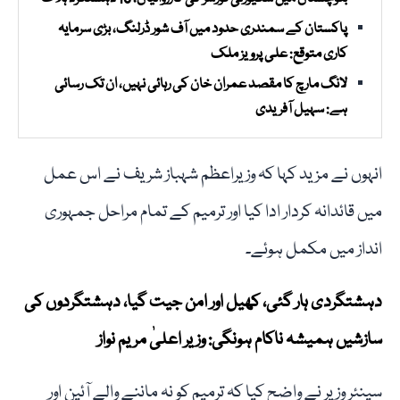
پاکستان کے سمندری حدود میں آف شور ڈرلنگ، بڑی سرمایہ
کاری متوقع: علی پرویز ملک
لانگ مارچ کا مقصد عمران خان کی رہائی نہیں، ان تک رسائی
ہے: سہیل آفریدی
انہوں نے مزید کہا کہ وزیراعظم شہباز شریف نے اس عمل
میں قائدانہ کردار ادا کیا اور ترمیم کے تمام مراحل جمہوری
انداز میں مکمل ہوئے۔
دہشتگردی ہار گئی، کھیل اور امن جیت گیا، دہشتگردوں کی
سازشیں ہمیشہ ناکام ہونگی: وزیر اعلیٰ مریم نواز
سینئر وزیر نے واضح کیا کہ ترمیم کو نہ ماننے والے آئین اور