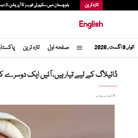
تازہ ترین
بلوچستان میں سکیورٹی فورسز کا آپریشن، 3 دہشتگرد ہلاک، سرغنہ سمیت 4 زخمی
English
صفحہ اول
تازہ ترین
پاکستا
اتوار, 9 اگست , 2026
ڈائیلاگ کے لیے تیار ہیں، آئیں ایک دوسرے ک
8 مہینے پہلے