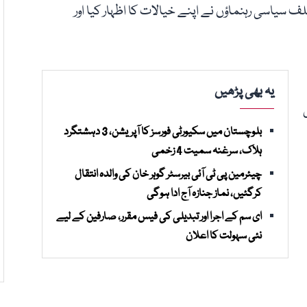
لف سیاسی رہنماؤں نے اپنے خیالات کا اظہار کیا اور
یہ بھی پڑھیں
بلوچستان میں سکیورٹی فورسز کا آپریشن، 3 دہشتگرد
ہلاک، سرغنہ سمیت 4 زخمی
چیئرمین پی ٹی آئی بیرسٹر گوہر خان کی والدہ انتقال
کرگئیں، نماز جنازہ آج ادا ہوگی
ای سم کے اجرا اور تبدیلی کی فیس مقرر، صارفین کے لیے
نئی سہولت کا اعلان