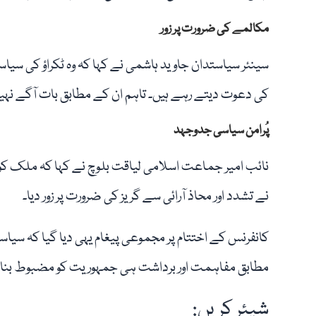
مکالمے کی ضرورت پر زور
سینئر سیاستدان جاوید ہاشمی نے کہا کہ وہ ٹکراؤ کی سیا
کی دعوت دیتے رہے ہیں۔ تاہم ان کے مطابق بات آگے نہی
پُرامن سیاسی جدوجہد
نائب امیر جماعت اسلامی لیاقت بلوچ نے کہا کہ ملک کو 
نے تشدد اور محاذ آرائی سے گریز کی ضرورت پر زور دیا۔
کانفرنس کے اختتام پر مجموعی پیغام یہی دیا گیا کہ سیاس
مطابق مفاہمت اور برداشت ہی جمہوریت کو مضبوط بنا
شیئر کریں: