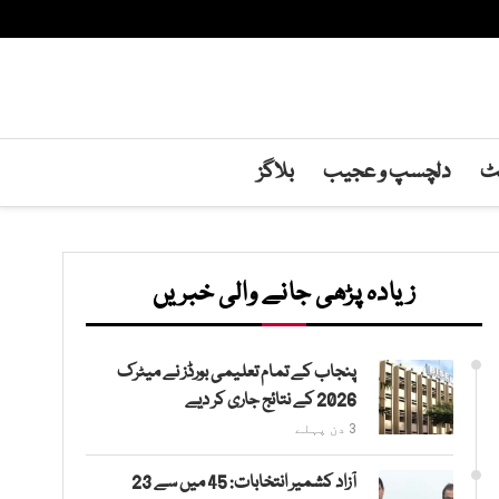
نٹ
دلچسپ و عجیب
بلاگز
زیادہ پڑھی جانے والی خبریں
پنجاب کے تمام تعلیمی بورڈز نے میٹرک
2026 کے نتائج جاری کر دیے
3 دن پہلے
آزاد کشمیر انتخابات: 45 میں سے 23