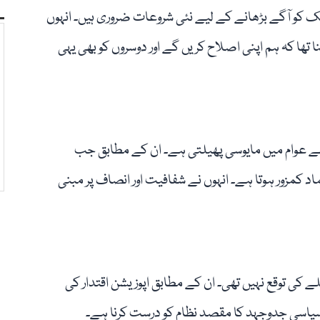
ک کو آگے بڑھانے کے لیے نئی شروعات ضروری ہیں۔ انہوں
ا تھا کہ ہم اپنی اصلاح کریں گے اور دوسروں کو بھی یہی
ں سے عوام میں مایوسی پھیلتی ہے۔ ان کے مطابق جب
د کمزور ہوتا ہے۔ انہوں نے شفافیت اور انصاف پر مبنی
لے کی توقع نہیں تھی۔ ان کے مطابق اپوزیشن اقتدار کی
 سیاسی جدوجہد کا مقصد نظام کو درست کرنا ہے۔