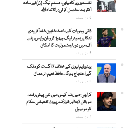
نشستوں پر کامیابی، مسلم لیگ (ن) نے سادہ
اکثریت حاصل کر لی: رانا ثناء اللہ
6 دن پہلے
ذاتی وجوہات کے باعث شاہین شاہ آفریدی
لنکا پریمیئر لیگ چھوڑ کر وطن واپس، پلے
آف میں دوبارہ شمولیت کا امکان
6 دن پہلے
پیٹرولیم لیوی کے خلاف 7 اگست کو ملک
گیر احتجاج ہوگا، حافظ نعیم الرحمان
3 دن پہلے
کراچی: میر رضا کیس میں نئی پیش رفت،
موبائل ڈیٹا اور فارنزک رپورٹ تفتیشی حکام
کو موصول
4 دن پہلے