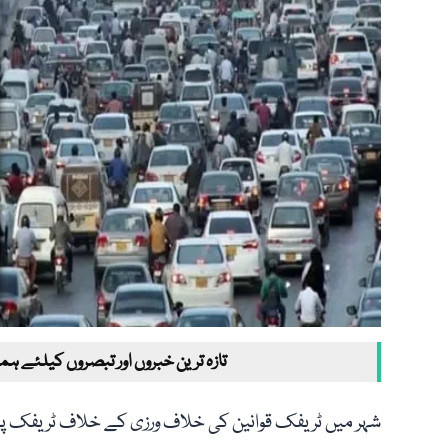
تازہ ترین خبروں اور تبصروں کیلئے ہم
شہر میں ٹریفک قوانین کی خلاف ورزی کے خلاف ٹریفک پول