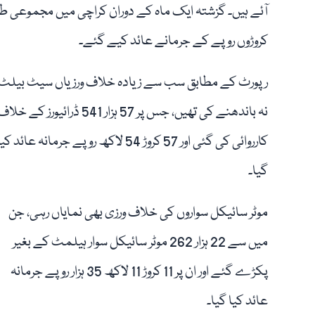
کروڑوں روپے کے جرمانے عائد کیے گئے۔
رپورٹ کے مطابق سب سے زیادہ خلاف ورزیاں سیٹ بیلٹ
نہ باندھنے کی تھیں، جس پر 57 ہزار 541 ڈرائیورز کے خلا
کارروائی کی گئی اور 57 کروڑ 54 لاکھ روپے جرمانہ عائد کی
گیا۔
موٹر سائیکل سواروں کی خلاف ورزی بھی نمایاں رہی، جن
میں سے 22 ہزار 262 موٹر سائیکل سوار ہیلمٹ کے بغیر
پکڑے گئے اور ان پر 11 کروڑ 11 لاکھ 35 ہزار روپے جرمانہ
عائد کیا گیا۔