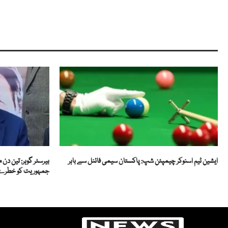
ایشین ٹیم اسنوکر چیمپئن شپ: پاکستان سیمی فائنل سے باہر
جمہوریت کو خطرے م