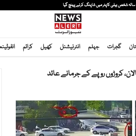
ان
گجرات
جہلم
انٹرنیشنل
کھیل
کرائم
انفوٹین