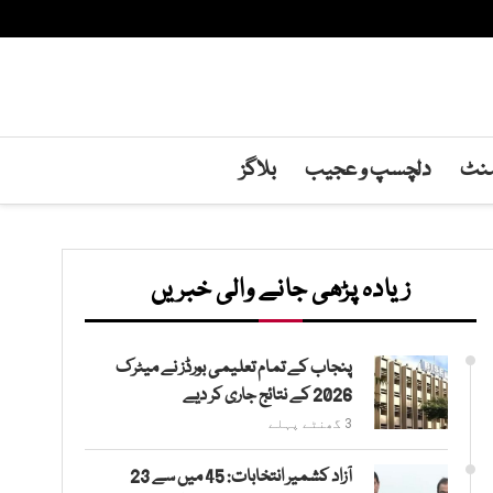
منٹ
دلچسپ و عجیب
بلاگز
زیادہ پڑھی جانے والی خبریں
پنجاب کے تمام تعلیمی بورڈز نے میٹرک
2026 کے نتائج جاری کر دیے
3 گھنٹے پہلے
آزاد کشمیر انتخابات: 45 میں سے 23