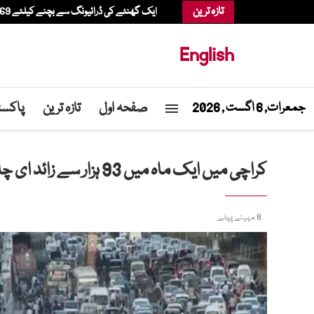
تازہ ترین
ایک گھنٹے کی ڈرائیونگ سے بچنے کیلئے 69 سالہ شخص ہیلی کاپٹر میں شاپنگ کرنے پہنچ گیا
English
صفحہ اول
تازہ ترین
پاکست
جمعرات, 6 اگست , 2026
کراچی میں ایک ماہ میں 93 ہزار سے زائد ای چالان، کروڑوں روپے کے جرمانے عائد
8 مہینے پہلے