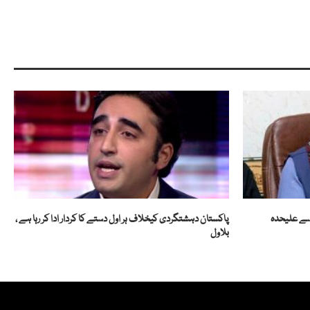
 سے علیحدہ
پاکستان دہشتگردی کیخلاف ہر اول دستے کا کردار ادا کر رہا ہے ،
بلاول