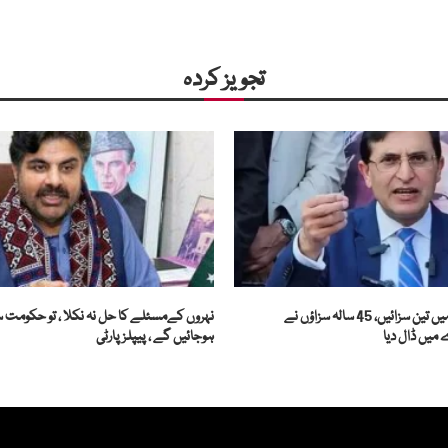
تجویز کردہ
بیرسٹر گوہر: تین دن میں تین سزائیں، 45 سالہ سزاؤں نے
نہروں کےمسئلے کا حل نہ نکلا ، تو حکومت
یں ڈال دیا
ہوجائیں گے ، پیپلزپارٹی