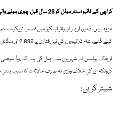
کراچی کے فائیو اسٹار ہوٹل کو 28 سال قبل چوری ہونے والی کار کا 10 ہزار روپے کا ای چالان جاری
کیے گئے۔ عام ڈرائیوروں کی تیز رفتاری پر 2,699 اور سگنل توڑنے پر 3,102 چالان کیے گئے۔
ٹریفک پولیس نے شہریوں سے اپیل کی ہے کہ روڈ سیفٹی کو
کیونکہ ان کی خلاف ورزی نہ صرف حادثات کا سبب بنتی ہے
شیئر کریں: