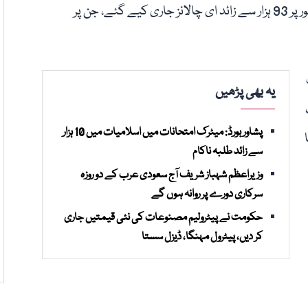
آئے ہیں۔ گزشتہ ایک ماہ کے دوران کراچی میں مجموعی طور پر 93 ہزار سے زائد ای چالانز جاری کیے گئے، جن پر
یہ بھی پڑھیں
ف
پشاور بورڈ: میٹرک امتحانات میں اسلامیات میں 10 ہزار
ا
سے زائد طلبہ ناکام
وزیراعظم شہباز شریف آج سعودی عرب کے دو روزہ
سرکاری دورے پر روانہ ہوں گے
حکومت نے پیٹرولیم مصنوعات کی نئی قیمتیں جاری
کر دیں، پیٹرول مہنگا، ڈیزل سستا