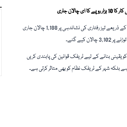
مزید برآں، ڈمپر، ٹریلر اور واٹر ٹینکرز میں نصب ٹریکر سسٹم کے ذریعے تیز رفتاری کی نشاندہی پر 1,188 چالان جاری
 یقینی بنانے کے لیے ٹریفک قوانین کی پابندی کریں
 بلکہ شہر کے ٹریفک نظام کو بھی متاثر کرتی ہے۔