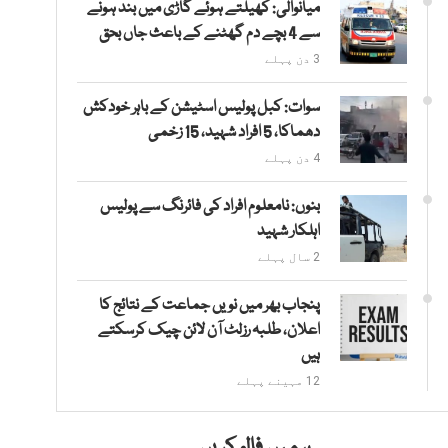
میانوالی: کھیلتے ہوئے گاڑی میں بند ہونے
سے 4 بچے دم گھٹنے کے باعث جاں بحق
3 دن پہلے
سوات: کبل پولیس اسٹیشن کے باہر خودکش
دھماکا، 5 افراد شہید، 15 زخمی
4 دن پہلے
بنوں: نامعلوم افراد کی فائرنگ سے پولیس
اہلکار شہید
2 سال پہلے
پنجاب بھر میں نویں جماعت کے نتائج کا
اعلان، طلبہ رزلٹ آن لائن چیک کرسکتے
ہیں
12 مہینے پہلے
ہمیں فالو کریں