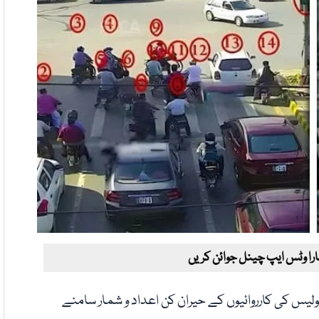
ارا وٹس ایپ چینل جوائن کریں
یس کی کارروائیوں کے حیران کن اعداد و شمار سامنے