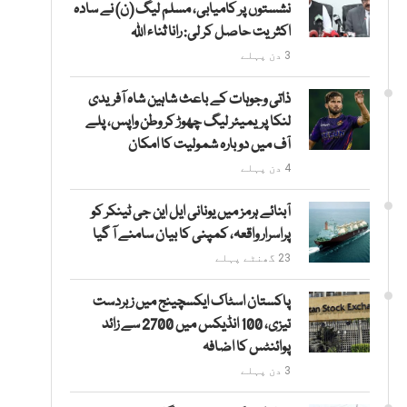
نشستوں پر کامیابی، مسلم لیگ (ن) نے سادہ
اکثریت حاصل کر لی: رانا ثناء اللہ
3 دن پہلے
ذاتی وجوہات کے باعث شاہین شاہ آفریدی
لنکا پریمیئر لیگ چھوڑ کر وطن واپس، پلے
آف میں دوبارہ شمولیت کا امکان
4 دن پہلے
آبنائے ہرمز میں یونانی ایل این جی ٹینکر کو
پراسرار واقعہ، کمپنی کا بیان سامنے آ گیا
23 گھنٹے پہلے
پاکستان اسٹاک ایکسچینج میں زبردست
تیزی، 100 انڈیکس میں 2700 سے زائد
پوائنٹس کا اضافہ
3 دن پہلے