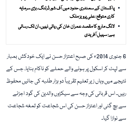
پاکستان کے سمندری حدود میں آف شور ڈرلنگ، بڑی سرمایہ
کاری متوقع: علی پرویز ملک
لانگ مارچ کا مقصد عمران خان کی رہائی نہیں، ان تک رسائی
ہے: سہیل آفریدی
6 جنوری 2014ء کی صبح اعتزاز حسن نے ایک خودکش بمبار
سے لپٹ کر اسکول پر ہونے والے حملے کو ناکام بنایا، جس کے
نتیجے میں وہاں زیر تعلیم تقریباً دو ہزار طلبہ کی جانیں محفوظ
رہیں۔ اس قربانی کی وجہ سے سیکڑوں والدین کی گود اجڑنے
سے بچ گئی اور اعتزاز حسن کی اس شجاعت کو تمغہ شجاعت
سے نوازا گیا۔