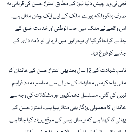
نجی ٹی وی چینل دنیا نیوز کے مطابق اعتزاز حسن کی قربانی نہ
صرف ہنگو بلکہ پورے ملک کے لیے ایک روشن مثال ہے۔
اس واقعے نے ملک میں حب الوطنی اور خدمت خلق کے
جذبے کو اجاگر کیا اور نوجوانوں میں قربانی اور ذمہ داری کے
جذبے کو فروغ دیا۔
تاہم، شہادت کے 12 سال بعد بھی اعتزاز حسن کے خاندان کو
مالی یا حکومتی معاونت کے حوالے سے مناسب مدد فراہم
نہیں کی گئی۔ مسلسل دھمکیوں اور مشکلات کی وجہ سے
خاندان کا معمولی روزگار بھی متاثر ہوا ہے۔ اعتزاز حسن کے
بھائی کا کہنا ہے کہ ہر سال برسی کے موقع پر یاد کیا جاتا ہے،