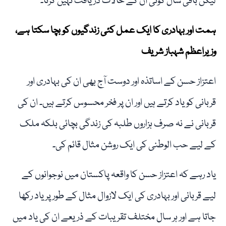
لیکن باقی سال کوئی ان کے حالات دریافت نہیں کرتا۔
ہمت اور بہادری کا ایک عمل کئی زندگیوں کو بچا سکتا ہے،
وزیراعظم شہباز شریف
اعتزاز حسن کے اساتذہ اور دوست آج بھی ان کی بہادری اور
قربانی کو یاد کرتے ہیں اور ان پر فخر محسوس کرتے ہیں۔ ان کی
قربانی نے نہ صرف ہزاروں طلبہ کی زندگی بچائی بلکہ ملک
کے لیے حب الوطنی کی ایک روشن مثال قائم کی۔
یاد رہے کہ اعتزاز حسن کا واقعہ پاکستان میں نوجوانوں کے
لیے قربانی اور بہادری کی ایک لازوال مثال کے طور پر یاد رکھا
جاتا ہے اور ہر سال مختلف تقریبات کے ذریعے ان کی یاد میں