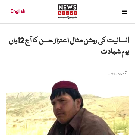
English
انسانیت کی روشن مثال اعتزاز حسن کا آج 12واں
یوم شہادت
7 مہینے پہلے