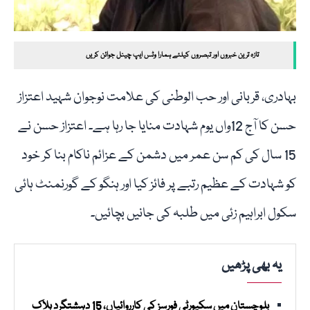
تازہ ترین خبروں اور تبصروں کیلئے ہمارا وٹس ایپ چینل جوائن کریں
بہادری، قربانی اور حب الوطنی کی علامت نوجوان شہید اعتزاز
حسن کا آج 12واں یوم شہادت منایا جا رہا ہے۔ اعتزاز حسن نے
15 سال کی کم سن عمر میں دشمن کے عزائم ناکام بنا کر خود
کو شہادت کے عظیم رتبے پر فائز کیا اور ہنگو کے گورنمنٹ ہائی
سکول ابراہیم زئی میں طلبہ کی جانیں بچائیں۔
یہ بھی پڑھیں
بلوچستان میں سکیورٹی فورسز کی کارروائیاں، 15 دہشتگرد ہلاک