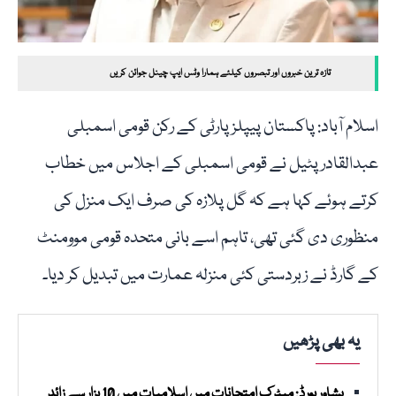
تازہ ترین خبروں اور تبصروں کیلئے ہمارا وٹس ایپ چینل جوائن کریں
اسلام آباد: پاکستان پیپلز پارٹی کے رکن قومی اسمبلی
عبدالقادر پٹیل نے قومی اسمبلی کے اجلاس میں خطاب
کرتے ہوئے کہا ہے کہ گل پلازہ کی صرف ایک منزل کی
منظوری دی گئی تھی، تاہم اسے بانی متحدہ قومی موومنٹ
کے گارڈ نے زبردستی کئی منزلہ عمارت میں تبدیل کر دیا۔
یہ بھی پڑھیں
پشاور بورڈ: میٹرک امتحانات میں اسلامیات میں 10 ہزار سے زائد