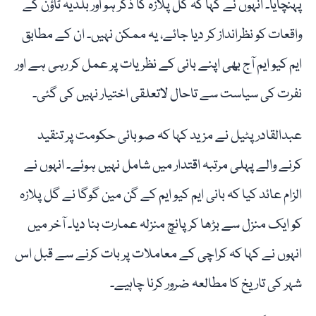
پہنچایا۔ انہوں نے کہا کہ گل پلازہ کا ذکر ہو اور بلدیہ ٹاؤن کے
واقعات کو نظرانداز کر دیا جائے، یہ ممکن نہیں۔ ان کے مطابق
ایم کیو ایم آج بھی اپنے بانی کے نظریات پر عمل کر رہی ہے اور
نفرت کی سیاست سے تاحال لاتعلقی اختیار نہیں کی گئی۔
عبدالقادر پٹیل نے مزید کہا کہ صوبائی حکومت پر تنقید
کرنے والے پہلی مرتبہ اقتدار میں شامل نہیں ہوئے۔ انہوں نے
الزام عائد کیا کہ بانی ایم کیو ایم کے گن مین گوگا نے گل پلازہ
کو ایک منزل سے بڑھا کر پانچ منزلہ عمارت بنا دیا۔ آخر میں
انہوں نے کہا کہ کراچی کے معاملات پر بات کرنے سے قبل اس
شہر کی تاریخ کا مطالعہ ضرور کرنا چاہیے۔