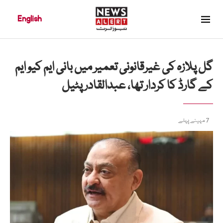
English
گل پلازہ کی غیرقانونی تعمیر میں بانی ایم کیو ایم
کے گارڈ کا کردار تھا، عبدالقادر پٹیل
7 مہینے پہلے