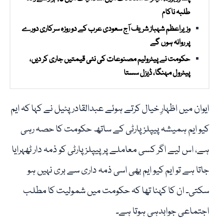
طلبہ ناکام
وزیراعظم شہباز شریف آج سعودی عرب کے دو روزہ سرکاری دورے
پر روانہ ہوں گے
حکومت نے پیٹرولیم مصنوعات کی نئی قیمتیں جاری کر دیں،
پیٹرول مہنگا، ڈیزل سستا
ایوان میں اظہارِ خیال کرتے ہوئے عبدالقادر پٹیل نے کہا کہ ایم
کیو ایم ہمیشہ پیپلز پارٹی کے ساتھ حکومت کا حصہ رہی
ہے، اس لیے اگر کسی معاملے پر پیپلز پارٹی کو ذمہ دار ٹھہرایا
جاتا ہے تو ایم کیو ایم بھی اسی ذمہ داری سے بری نہیں ہو
سکتی۔ ان کا کہنا تھا کہ حکومت میں شمولیت کا مطلب
اجتماعی جوابدہی ہوتا ہے۔