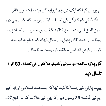
انہوں نے کہا کہ ایک دن ایم کیو ایم کے رہنما ارشد وہرہ فائر
بریگیڈ کی کارکردگی کی تعریف کرتے ہیں جبکہ اگلے ہی دن
امین الحق اسی ادارے پر تنقید کرتے ہیں، جس سے تضاد پیدا
ہوتا ہے۔ عبدالقادر پٹیل نے سوال اٹھایا کہ عوام یہ فیصلہ
کیسے کریں کہ کس مؤقف کو درست مانا جائے۔
گل پلازہ سانحہ: دو منزلیں کلیئر، ہلاکتوں کی تعداد ، 83 افراد
تاحال لاپتا
پیپلز پارٹی کے رہنما کا کہنا تھا کہ جماعت اسلامی اور ایم کیو
ایم نے گزشتہ 35 برسوں میں کراچی کے حالات کو اس نہج تک