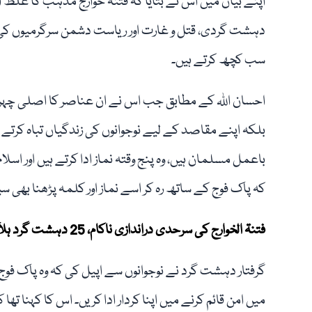
اپنے بیان میں اس نے بتایا کہ فتنۂ خوارج مذہب کا غلط اس
دہشت گردی، قتل و غارت اور ریاست دشمن سرگرمیوں کی 
سب کچھ کرتے ہیں۔
احسان اللہ کے مطابق جب اس نے ان عناصر کا اصلی چہرہ 
بلکہ اپنے مقاصد کے لیے نوجوانوں کی زندگیاں تباہ کرتے 
باعمل مسلمان ہیں، وہ پنج وقتہ نماز ادا کرتے ہیں اور اس
کہ پاک فوج کے ساتھ رہ کر اسے نماز اور کلمہ پڑھنا بھی س
فتنۃ الخوارج کی سرحدی دراندازی ناکام، 25 دہشت گرد ہلاک، پاک فوج کے 5 جوان شہید
گرفتار دہشت گرد نے نوجوانوں سے اپیل کی کہ وہ پاک فوج
میں امن قائم کرنے میں اپنا کردار ادا کریں۔ اس کا کہنا تھا 