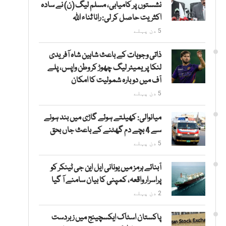
نشستوں پر کامیابی، مسلم لیگ (ن) نے سادہ
اکثریت حاصل کر لی: رانا ثناء اللہ
5 دن پہلے
ذاتی وجوہات کے باعث شاہین شاہ آفریدی
لنکا پریمیئر لیگ چھوڑ کر وطن واپس، پلے
آف میں دوبارہ شمولیت کا امکان
5 دن پہلے
میانوالی: کھیلتے ہوئے گاڑی میں بند ہونے
سے 4 بچے دم گھٹنے کے باعث جاں بحق
5 دن پہلے
آبنائے ہرمز میں یونانی ایل این جی ٹینکر کو
پراسرار واقعہ، کمپنی کا بیان سامنے آ گیا
2 دن پہلے
پاکستان اسٹاک ایکسچینج میں زبردست