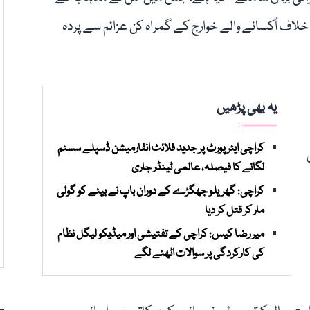
ے خلاف اُکسانے والے خوارج کے گمراہ کن عزائم سے پردہ
یہ بھی پڑھیں
کراچی ایئرپورٹ پر جدید فلائٹ انفارمیشن ڈسپلے سسٹم
لگانے کا فیصلہ، عالمی ٹینڈر جاری
کراچی: گھریلو جھگڑے کے دوران باپ نے بیٹے کو گولی
مار کر قتل کر دیا
میر رضا کیس: کراچی کے تفتیشی اور میڈیکو لیگل نظام
کی کارکردگی پر سوالات اٹھنے لگے