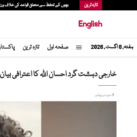
تازہ ترین
بچوں کے تحفظ سے متعلق قواعد کی خلاف ورزی، عدالت نے میٹا پر 567 م
English
صفحہ اول
تازہ ترین
پاکستا
ہفتہ, 8 اگست , 2026
خارجی دہشت گرد احسان اللہ کا اعترافی بیان 
9 مہینے پہلے