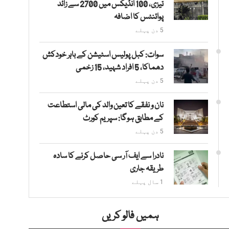
تیزی، 100 انڈیکس میں 2700 سے زائد
پوائنٹس کا اضافہ
5 دن پہلے
سوات: کبل پولیس اسٹیشن کے باہر خودکش
دھماکا، 5 افراد شہید، 15 زخمی
5 دن پہلے
نان و نفقے کا تعین والد کی مالی استطاعت
کے مطابق ہوگا: سپریم کورٹ
5 دن پہلے
نادرا سے ایف آر سی حاصل کرنے کا سادہ
طریقہ جاری
1 سال پہلے
ہمیں فالو کریں