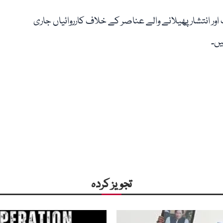
ر انتشار پھیلانے والے عناصر کے خلاف کارروائیاں جاری
یں۔
تجویز کردہ