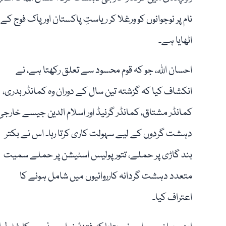
نام پر نوجوانوں کو ورغلا کر ریاستِ پاکستان اور پاک فوج ک
اٹھایا ہے۔
احسان اللہ، جو کہ قوم محسود سے تعلق رکھتا ہے، نے
انکشاف کیا کہ گزشتہ تین سال کے دوران وہ کمانڈر بدری،
کمانڈر مشتاق، کمانڈر گرنیڈ اور اسلام الدین جیسے خارجی
دہشت گردوں کے لیے سہولت کاری کرتا رہا۔ اس نے بکتر
بند گاڑی پر حملے، تتور پولیس اسٹیشن پر حملے سمیت
متعدد دہشت گردانہ کارروائیوں میں شامل ہونے کا
اعتراف کیا۔