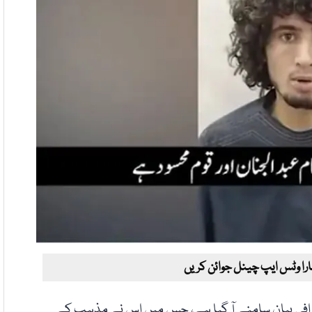
ارا وٹس ایپ چینل جوائن کریں
عترافی بیان سامنے آ گیا ہے، جس میں اس نے مذہب کے