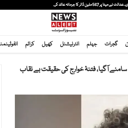
لین ڈالر کا جرمانہ عائد کر...
ن
گجرات
جہلم
انٹرنیشنل
کھیل
کرائم
انفوٹینم
سامنے آگیا، فتنۂ خوارج کی حقیقت بے نقاب