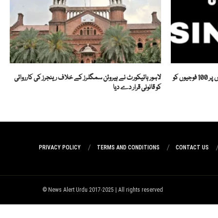
آپریشن سندور: بھارت نے چھپائی گئی ہلاکتوں پر 100 فوجیوں کو
لاہور ہائیکورٹ نے ہیروئن سمگلرز کے خلاف رینجرز کی کارروائی
کو قانونی قرار دے دیا
PRIVACY POLICY
TERMS AND CONDITIONS
CONTACT US
News Alert Urdu 2017-2025 | All rights reserved ©