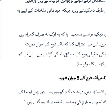
تعمال کرتے ہوئے نوجوانوں کو بہکاتے ہیں اور انہیں
طرف دھکیلتے ہیں، جبکہ خود ذاتی مفادات کے لیے یہ
دیکھا تو اسے سمجھ آیا کہ یہ لوگ نہ صرف گمراہ ہیں
ہیں۔ اس نے اعتراف کیا کہ پاک فوج کے جوان نہایت
لام کی حقیقی روح کے مطابق زندگی گزارتے ہیں۔ اس نے کہا
یکھنے کا موقع ملا۔
 کا ساتھ دیں، دہشت گرد گروہوں سے دور رہیں اور ملک
کہ “ہم ان خوارج کی وجہ سے تباہ و برباد ہو گئے ہیں۔”