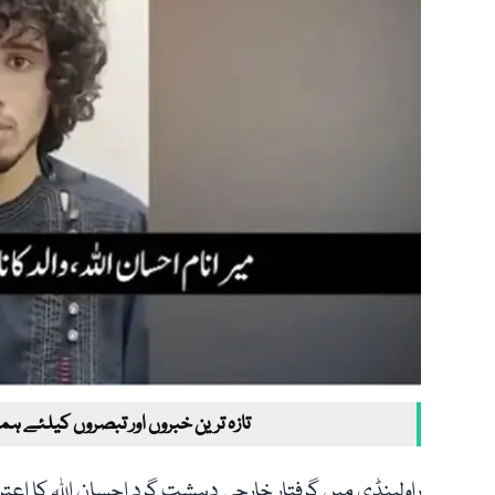
تازہ ترین خبروں اور تبصروں کیلئے ہم
راولپنڈی میں گرفتار خارجی دہشت گرد احسان اللہ کا ا