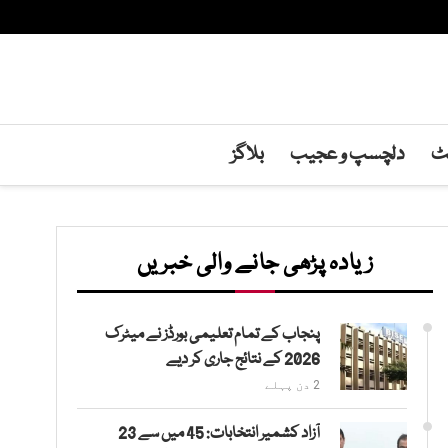
نٹ
دلچسپ و عجیب
بلاگز
زیادہ پڑھی جانے والی خبریں
پنجاب کے تمام تعلیمی بورڈز نے میٹرک
2026 کے نتائج جاری کر دیے
2 دن پہلے
آزاد کشمیر انتخابات: 45 میں سے 23