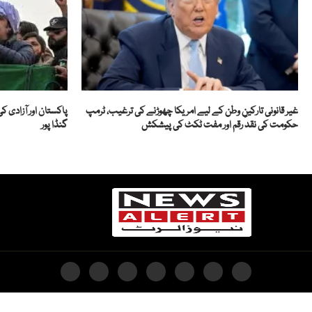
غیر قانونی تارکینِ وطن کے لیے امریکا چھوڑنے کی ترغیب، ٹرمپ
پاکستان اور آزادی
حکومت کی نقد رقم اور مفت ٹکٹ کی پیشکش
گنڈا پور