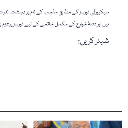
سیکیورٹی فورسز کے مطابق مذہب کے نام پر دہشت، نفرت او
ہیں اور فتنۂ خوارج کے مکمل خاتمے کے لیے فورسز پرعزم ہ
شیئر کریں: