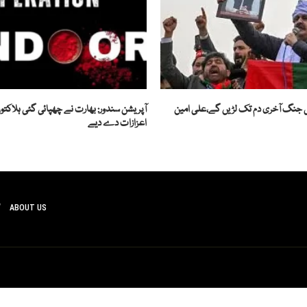
 کی جنگ آخری دم تک لڑیں گے،علی امین
اعزازات دے دیے
ABOUT US