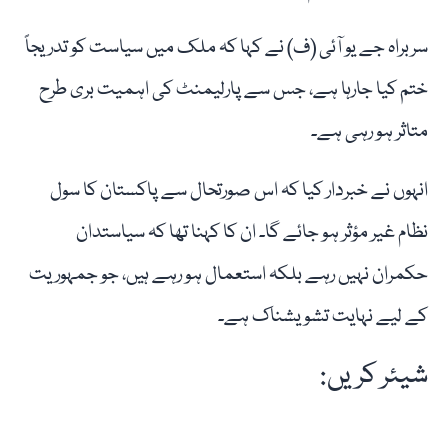
سربراہ جے یو آئی (ف) نے کہا کہ ملک میں سیاست کو تدريجاً
ختم کیا جارہا ہے، جس سے پارلیمنٹ کی اہمیت بری طرح
متاثر ہو رہی ہے۔
انہوں نے خبردار کیا کہ اس صورتحال سے پاکستان کا سول
نظام غیر مؤثر ہو جائے گا۔ ان کا کہنا تھا کہ سیاستدان
حکمران نہیں رہے بلکہ استعمال ہو رہے ہیں، جو جمہوریت
کے لیے نہایت تشویشناک ہے۔
شیئر کریں: