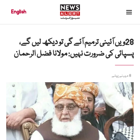
English
28ویں آئینی ترمیم آئے گی تو دیکھ لیں گے،
پسپائی کی ضرورت نہیں: مولانا فضل الرحمان
8 مہینے پہلے