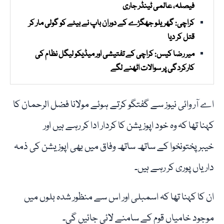
فیصلہ، عالمی ٹینڈر جاری
کراچی: گھریلو جھگڑے کے دوران باپ نے بیٹے کو گولی مار کر
قتل کر دیا
میر رضا کیس: کراچی کے تفتیشی اور میڈیکو لیگل نظام کی
کارکردگی پر سوالات اٹھنے لگے
اے آر وائی نیوز سے گفتگو کرتے ہوئے مولانا فضل الرحمان کا
کہنا تھا کہ وہ خود اپوزیشن کا کردار ادا کر رہے ہیں اور
خیبرپختونخوا کے ساتھ ساتھ وفاق میں بھی اپوزیشن کی ذمہ
داریاں پوری کر رہے ہیں۔
ان کا کہنا تھا کہ اسمبلی اور اس سے منظور شدہ بلوں میں
موجود خامیاں قوم کے سامنے لائی جائیں گی۔