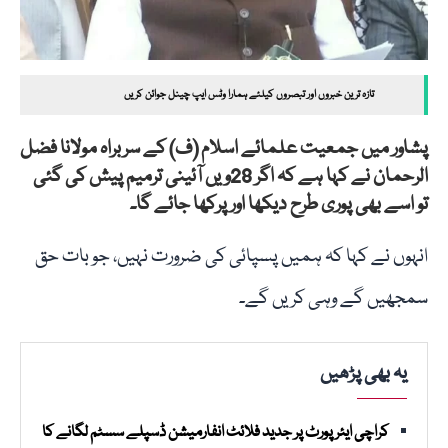
تازہ ترین خبروں اور تبصروں کیلئے ہمارا وٹس ایپ چینل جوائن کریں
پشاور میں جمعیت علمائے اسلام (ف) کے سربراہ مولانا فضل
الرحمان نے کہا ہے کہ اگر 28ویں آئینی ترمیم پیش کی گئی
تو اسے بھی پوری طرح دیکھا اور پرکھا جائے گا۔
انہوں نے کہا کہ ہمیں پسپائی کی ضرورت نہیں، جو بات حق
سمجھیں گے وہی کریں گے۔
یہ بھی پڑھیں
کراچی ایئرپورٹ پر جدید فلائٹ انفارمیشن ڈسپلے سسٹم لگانے کا