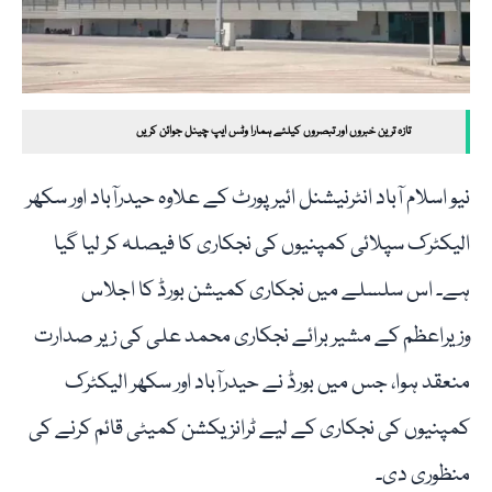
تازہ ترین خبروں اور تبصروں کیلئے ہمارا وٹس ایپ چینل جوائن کریں
نیو اسلام آباد انٹرنیشنل ائیرپورٹ کے علاوہ حیدرآباد اور سکھر
الیکٹرک سپلائی کمپنیوں کی نجکاری کا فیصلہ کر لیا گیا
ہے۔ اس سلسلے میں نجکاری کمیشن بورڈ کا اجلاس
وزیراعظم کے مشیر برائے نجکاری محمد علی کی زیر صدارت
منعقد ہوا، جس میں بورڈ نے حیدرآباد اور سکھر الیکٹرک
کمپنیوں کی نجکاری کے لیے ٹرانزیکشن کمیٹی قائم کرنے کی
منظوری دی۔