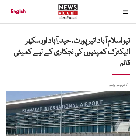
English
نیو اسلام آباد ائیرپورٹ، حیدرآباد اور سکھر
الیکٹرک کمپنیوں کی نجکاری کے لیے کمیٹی
قائم
7 مہینے پہلے