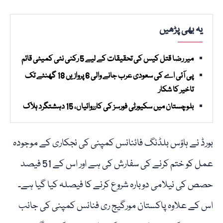
یہ بھی پڑھیں
میر رضا قتل کیس کی تحقیقات کے لیے 5 رکنی نئی کمیٹی قائم
پی آئی اے کی سعودی عرب جانے والی 6 پروازیں 18 گھنٹے تک
تاخیر کا شکار
بلوچستان میں سکیورٹی فورسز کی کارروائیاں، 15 دہشتگرد ہلاک
بورڈ نے ہاؤس بلڈنگ فائنانس کمپنی کی نجکاری کے موجودہ
عمل کو ختم کرنے کی سفارش کی ہے اور اس کے 51 فیصد
حصص کی نیلامی دوبارہ شروع کرنے کا فیصلہ کیا گیا ہے۔
اس کے علاوہ پاکستان مورگیج ری فنانس کمپنی کی جانب