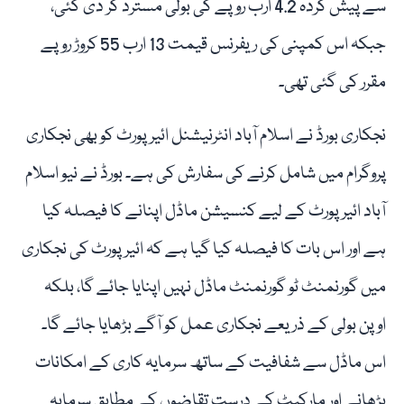
سے پیش کردہ 4.2 ارب روپے کی بولی مسترد کر دی گئی،
جبکہ اس کمپنی کی ریفرنس قیمت 13 ارب 55 کروڑ روپے
مقرر کی گئی تھی۔
نجکاری بورڈ نے اسلام آباد انٹرنیشنل ائیرپورٹ کو بھی نجکاری
پروگرام میں شامل کرنے کی سفارش کی ہے۔ بورڈ نے نیو اسلام
آباد ائیرپورٹ کے لیے کنسیشن ماڈل اپنانے کا فیصلہ کیا
ہے اور اس بات کا فیصلہ کیا گیا ہے کہ ائیرپورٹ کی نجکاری
میں گورنمنٹ ٹو گورنمنٹ ماڈل نہیں اپنایا جائے گا، بلکہ
اوپن بولی کے ذریعے نجکاری عمل کو آگے بڑھایا جائے گا۔
اس ماڈل سے شفافیت کے ساتھ سرمایہ کاری کے امکانات
بڑھانے اور مارکیٹ کے درست تقاضوں کے مطابق سرمایہ