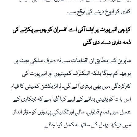
کاری کو فروغ دینے کی توقع ہے۔
کراچی ائیرپورٹ پر ایف آئی اے افسران کو چوہے پکڑنے کی
ذمہ داری دے دی گئی
ماہرین کے مطابق ان اقدامات سے نہ صرف ملکی بجٹ پر
بوجھ کم ہوگا بلکہ الیکٹرک کمپنیوں اور ائیرپورٹ کی
کارکردگی میں بھی بہتری آئے گی۔ ٹرانزیکشن کمیٹی کا قیام
اس بات کو یقینی بنانے کے لیے کیا گیا ہے کہ نجکاری کے
عمل میں تمام قانونی، مالی اور تکنیکی پہلوؤں کو مؤثر انداز
میں دیکھ بھال کے ساتھ مکمل کیا جائے۔