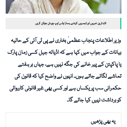
تازہ ترین خبروں اور تبصروں کیلئے ہمارا وٹس ایپ چینل جوائن کریں
وزیر اطلاعات پنجاب عظمیٰ بخاری نے پی ٹی آئی کے حالیہ
بیانات کے جواب میں کہا ہے کہ اڈیالہ جیل کسی زمان پارک
یا پاکپتن کے پیر خانے کی جگہ نہیں ہے، جہاں ہر ہفتے
تماشے لگائے جاتے ہوں۔ انہوں نے واضح کیا کہ قانون کی
حکمرانی سب پر یکساں ہے اور کسی بھی غیر قانونی کارروائی
کو برداشت نہیں کیا جائے گا۔
یہ بھی پڑھیں