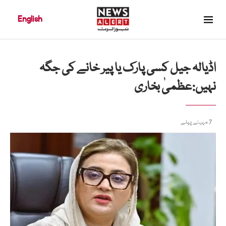
English
اڈیالہ جیل کسی پارک یا پیر خانے کی جگہ
نہیں:عظمیٰ بخاری
7 مہینے پہلے