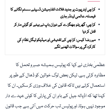
کراچی ایئرپورٹ پر جدید فلائٹ انفارمیشن ڈسپلے سسٹم لگانے کا
فیصلہ، عالمی ٹینڈر جاری
کراچی: گھریلو جھگڑے کے دوران باپ نے بیٹے کو گولی مار کر
قتل کر دیا
میر رضا کیس: کراچی کے تفتیشی اور میڈیکو لیگل نظام کی
کارکردگی پر سوالات اٹھنے لگے
عظمیٰ بخاری نے کہا کہ پولیس ہمیشہ صبر و تحمل کا
مظاہرہ کرتی ہے، لیکن بعض لوگ خواتین کو ڈھال کے طور پر
استعمال کرتے ہیں تاکہ قانون کی خلاف ورزی کر سکیں۔ ان کا
کہنا تھا کہ اڈیالہ جیل کے باہر ان کی پارٹی کا کوئی عہدے دار
موجود نہیں ہوتا، اور پولیس تب حرکت میں آتی ہے جب قانون