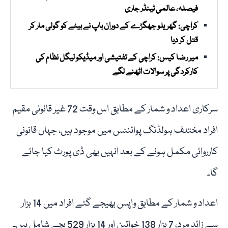
فیصلہ، عالمی ٹینڈر جاری
کراچی: گھریلو جھگڑے کے دوران باپ نے بیٹے کو گولی مار کر
قتل کر دیا
میر رضا کیس: کراچی کے تفتیشی اور میڈیکو لیگل نظام کی
کارکردگی پر سوالات اٹھنے لگے
سرکاری اعداد و شمار کے مطابق اس وقت 72 غیر قانونی مقیم
افراد مختلف ہولڈنگ پوائنٹس میں موجود ہیں، جہاں قانونی
کارروائی مکمل ہونے کے بعد انہیں بھی ڈی پورٹ کیا جائے
گا۔
اعداد و شمار کے مطابق واپس بھیجے گئے افراد میں 14 ہزار
سے زائد مرد، 7 ہزار 138 خواتین اور 14 ہزار 529 بچے شامل ہیں۔