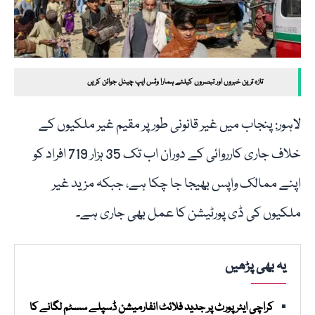
تازہ ترین خبروں اور تبصروں کیلئے ہمارا وٹس ایپ چینل جوائن کریں
لاہور: پنجاب میں غیر قانونی طور پر مقیم غیر ملکیوں کے
خلاف جاری کارروائی کے دوران اب تک 35 ہزار 719 افراد کو
اپنے ممالک واپس بھیجا جا چکا ہے، جبکہ مزید غیر
ملکیوں کی ڈی پورٹیشن کا عمل بھی جاری ہے۔
یہ بھی پڑھیں
کراچی ایئرپورٹ پر جدید فلائٹ انفارمیشن ڈسپلے سسٹم لگانے کا