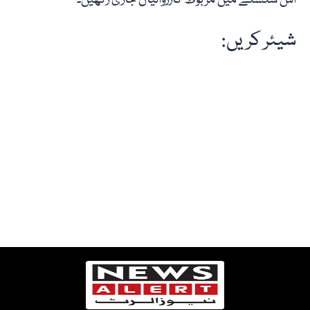
شیئر کریں: