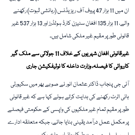
ان میں 11 ہزار 47 پروف آف ریزیڈنس (رہائشی ثبوت) رکھنے
والے، 11 ہزار 135 افغان سٹیزن کارڈ ہولڈرز اور 13 ہزار 537 غیر
قانونی طور پر مقیم غیر ملکی شامل ہیں۔
غیرقانونی افغان شہریوں کے خلاف 11 جولائی سے ملک گیر
کارروائی کا فیصلہ، وزارت داخلہ کا نوٹیفکیشن جاری
آئی جی پنجاب ڈاکٹر عثمان انور نے صوبے بھر میں سکیورٹی
ہائی الرٹ رکھنے کی ہدایت کرتے ہوئے کہا ہے کہ غیر قانونی
طور پر مقیم تمام غیر ملکیوں کی واپسی کے حکومتی فیصلے
پر مکمل عمل درآمد یقینی بنایا جائے، جبکہ متعلقہ ادارے
اس سلسلے میں مربوط کارروائیاں جاری رکھیں۔