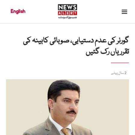
English
گورنر کی عدم دستیابی، صوبائی کابینہ کی
تقرریاں رک گئیں
2 سال پہلے