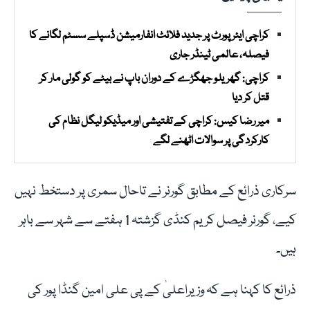
کراچی ایئرپورٹ پر جدید فلائٹ انفارمیشن ڈسپلے سسٹم لگانے کا
فیصلہ، عالمی ٹینڈر جاری
کراچی: گھریلو جھگڑے کے دوران باپ نے بیٹے کو گولی مار کر
قتل کر دیا
میر رضا کیس: کراچی کے تفتیشی اور میڈیکو لیگل نظام کی
کارکردگی پر سوالات اٹھنے لگے
سرکاری ذرائع کے مطابق گورنر نے تاحال سمری پر دستخط نہیں
کیے، گورنر فیصل کریم کنڈی گزشتہ 1 ہفتے سے شہر سے باہر
ہیں۔
ذرائع کا کہنا ہے کہ وزیراعلیٰ کے پی علی امین گنڈا پور کی