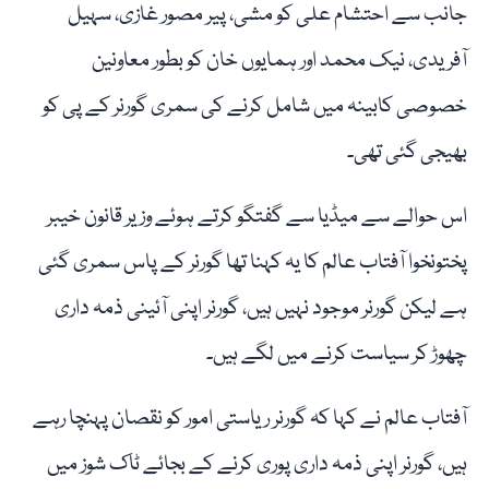
جانب سے احتشام علی کو مشی، پیر مصور غازی، سہیل
آفریدی، نیک محمد اور ہمایوں خان کو بطور معاونین
خصوصی کابینہ میں شامل کرنے کی سمری گورنر کے پی کو
بھیجی گئی تھی۔
اس حوالے سے میڈیا سے گفتگو کرتے ہوئے وزیر قانون خیبر
پختونخوا آفتاب عالم کا یہ کہنا تھا گورنر کے پاس سمری گئی
ہے لیکن گورنر موجود نہیں ہیں، گورنر اپنی آئینی ذمہ داری
چھوڑ کر سیاست کرنے میں لگے ہیں۔
آفتاب عالم نے کہا کہ گورنر ریاستی امور کو نقصان پہنچا رہے
ہیں، گورنر اپنی ذمہ داری پوری کرنے کے بجائے ٹاک شوز میں