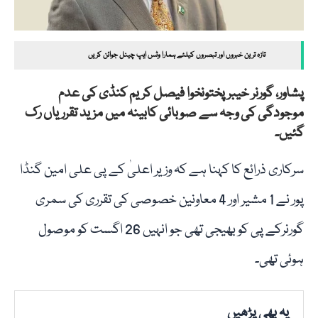
تازہ ترین خبروں اور تبصروں کیلئے ہمارا وٹس ایپ چینل جوائن کریں
پشاور، گورنر خیبر پختونخوا فیصل کریم کنڈی کی عدم
موجودگی کی وجہ سے صوبائی کابینہ میں مزید تقرریاں رک
گئیں۔
سرکاری ذرائع کا کہنا ہے کہ وزیر اعلیٰ کے پی علی امین گنڈا
پور نے 1 مشیر اور 4 معاونین خصوصی کی تقرری کی سمری
گورنرکے پی کو بھیجی تھی جو انہیں 26 اگست کو موصول
ہوئی تھی۔
یہ بھی پڑھیں