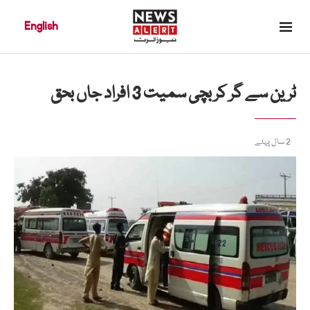
English
ٹرین سے گر کر بچی سمیت 3 افراد جاں بحق
2 سال پہلے