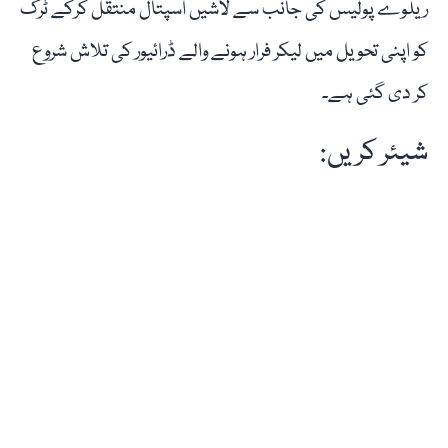
ریلوے پولیس کی جانب سے لاشیں اسپتال منتقل کرکے ٹرک
کو اپنی تحویل میں لیکر فرار ہونے والے ڈرائیور کی تلاش شروع
کر دی گئی ہے۔
شیئر کریں: