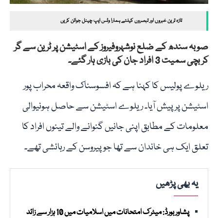
تازہ ترین خبروں اور تبصروں کیلئے ہمارا وٹس ایپ چینل جوائن کریں
صوبہ سندھ کے ضلع نوشہروفیروز کے اسٹیشن پر ٹرین سے گر
کر بچی سمیت 3 افراد جان کی بازی ہار گئے۔
ریلوے پولیس کا کہنا ہے کہ افسوسناک واقعہ محراب پور
اسٹیشن پر پیش آیا۔ ریلوے اسٹیشن سے حاصل ہونیوالی
معلومات کے مطابق اپنی جانیں گنوانے والے تینوں افراد کا
تعلق ایک ہی خاندان سے تھا جو پیروسن کے رہائشی تھے۔
یہ بھی پڑھیں
پشاور بورڈ: میٹرک امتحانات میں اسلامیات میں 10 ہزار سے زائد