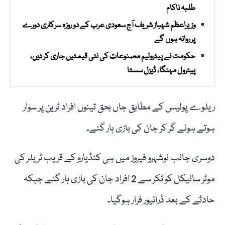
طلبہ ناکام
وزیراعظم شہباز شریف آج سعودی عرب کے دو روزہ سرکاری دورے
پر روانہ ہوں گے
حکومت نے پیٹرولیم مصنوعات کی نئی قیمتیں جاری کر دیں،
پیٹرول مہنگا، ڈیزل سستا
ریلوے پولیس کے مطابق جاں بحق تینوں افراد ٹرین پر سوار
ہوتے ہوئے گر کر جان کی بازی ہار گئے۔
دوسری جانب نوشہرو فیروز میں ہی کنڈیارو کے قریب ٹریلر کی
موٹر سائیکل کو ٹکر سے 2 افراد جان کی بازی ہار گئے جبکہ
حادثے کے بعد ڈرائیور فرار ہوگیا۔