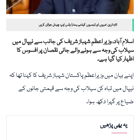
تازہ ترین خبروں اور تبصروں کیلئے ہمارا وٹس ایپ چینل جوائن کریں
اسلام آباد، وزیر اعظم شہباز شریف کی جانب سے نیپال میں
سیلاب کی وجہ سے ہونے والے جانی نقصان پر افسوس کا
اظہار کیا گیا ہے۔
اپنے بیان میں وزیراعظم پاکستان شہباز شریف کا کہنا تھا کہ
نیپال میں تباہ کن سیلاب کی وجہ سے قیمتی جانوں کے
ضیاع پر گہرا دکھ ہوا۔
یہ بھی پڑھیں