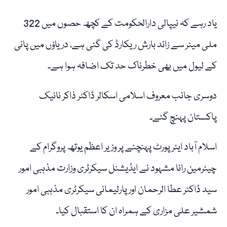
یاد رہے کہ نیپالی دارالحکومت کے کچھ حصوں میں 322
ملی میٹر سے زائد بارش ریکارڈ کی گئی ہے، دریاؤں میں پانی
کے لیول میں بھی خطرناک حد تک اضافہ ہوا ہے۔
دوسری جانب معروف اسلامی اسکالر ڈاکٹر ذاکر نائیک
پاکستان پہنچ گئے۔
اسلام آباد ایئرپورٹ پہنچنے پر وزیر اعظم یوتھ پروگرام کے
چیئرمین رانا مشہود نے ایڈیشنل سیکرٹری وزارت مذہبی امور
سید ڈاکٹر عطا الرحمان اور پارلیمانی سیکرٹری مذہبی امور
شمشیر علی مزاری کے ہمراہ ان کا استقبال کیا۔