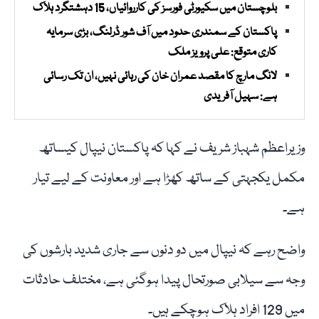
بلوچستان میں سکیورٹی فورسز کی کارروائیاں، 15 دہشتگرد ہلاک
پاکستان کے سمندری حدود میں آف شور ڈرلنگ، بڑی سرمایہ
کاری متوقع: علی پرویز ملک
لانگ مارچ کا مقصد عمران خان کی رہائی نہیں، ان تک رسائی
ہے: سہیل آفریدی
وزیراعظم شہباز شریف نے کہا کہ پاکستان نیپال کیساتھ
مکمل یکجہتی کے ساتھ کھڑا ہے اور معاونت کے لیے تیار
ہے۔
واضح رہے کہ نیپال میں دو دنوں سے جاری شدید بارشوں کی
وجہ سے سیلابی صورتحال پیدا ہوگئی ہے، مختلف حادثات
میں 129 افراد ہلاک ہوچکے ہیں۔