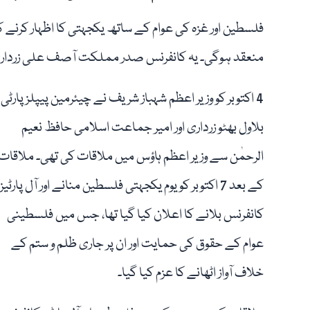
منعقد ہوگی۔ یہ کانفرنس صدر مملکت آصف علی زرداری ا
4 اکتوبر کو وزیر اعظم شہباز شریف نے چیئرمین پیپلز پارٹی
بلاول بھٹو زرداری اور امیر جماعت اسلامی حافظ نعیم
الرحمٰن سے وزیر اعظم ہاؤس میں ملاقات کی تھی۔ ملاقات
کے بعد 7 اکتوبر کو یوم یکجہتی فلسطین منانے اور آل پارٹیز
کانفرنس بلانے کا اعلان کیا گیا تھا، جس میں فلسطینی
عوام کے حقوق کی حمایت اور ان پر جاری ظلم و ستم کے
خلاف آواز اٹھانے کا عزم کیا گیا۔