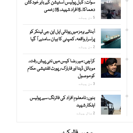
سوات: کبل پولیس اسٹیشن کے باہر خودکش
دھماکا، 5 افراد شہید، 15 زخمی
5 دن پہلے
آبنائے ہرمز میں یونانی ایل این جی ٹینکر کو
پراسرار واقعہ، کمپنی کا بیان سامنے آ گیا
2 دن پہلے
کراچی: میر رضا کیس میں نئی پیش رفت،
موبائل ڈیٹا اور فارنزک رپورٹ تفتیشی حکام
کو موصول
3 دن پہلے
بنوں: نامعلوم افراد کی فائرنگ سے پولیس
اہلکار شہید
2 سال پہلے
ہمیں فالو کریں