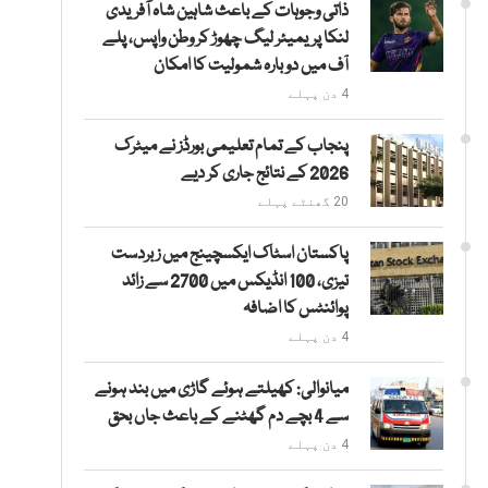
ذاتی وجوہات کے باعث شاہین شاہ آفریدی
لنکا پریمیئر لیگ چھوڑ کر وطن واپس، پلے
آف میں دوبارہ شمولیت کا امکان
4 دن پہلے
پنجاب کے تمام تعلیمی بورڈز نے میٹرک
2026 کے نتائج جاری کر دیے
20 گھنٹے پہلے
پاکستان اسٹاک ایکسچینج میں زبردست
تیزی، 100 انڈیکس میں 2700 سے زائد
پوائنٹس کا اضافہ
4 دن پہلے
میانوالی: کھیلتے ہوئے گاڑی میں بند ہونے
سے 4 بچے دم گھٹنے کے باعث جاں بحق
4 دن پہلے