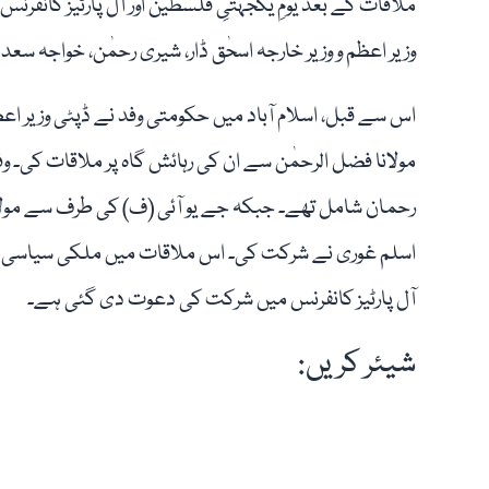
ملاقات کے بعد یومِ یکجہتیِ فلسطین اور آل پارٹیز کان
وزیر اعظم و وزیر خارجہ اسحٰق ڈار، شیری رحمٰن، خواجہ سعد ر
اس سے قبل، اسلام آباد میں حکومتی وفد نے ڈپٹی وزیر اعظ
مولانا فضل الرحمٰن سے ان کی رہائش گاہ پر ملاقات کی۔ وفد
رحمان شامل تھے۔ جبکہ جے یو آئی (ف) کی طرف سے مولانا 
اسلم غوری نے شرکت کی۔ اس ملاقات میں ملکی سیاسی صورت
آل پارٹیز کانفرنس میں شرکت کی دعوت دی گئی ہے۔
شیئر کریں: