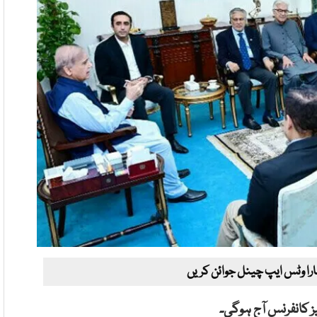
ارا وٹس ایپ چینل جوائن کریں
ز کانفرنس آج ہوگی۔