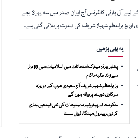
فلسطین اور غزہ کی عوام کے ساتھ یکجہتی کا اظہار کرنے کے لیے آل پارٹی کانفرنس آج ایوان صدر میں سہ پہر 3 بجے
ور وزیراعظم شہباز شریف کی دعوت پر بلائی گئی ہے۔
یہ بھی پڑھیں
پشاور بورڈ: میٹرک امتحانات میں اسلامیات میں 10 ہزار
سے زائد طلبہ ناکام
وزیراعظم شہباز شریف آج سعودی عرب کے دو روزہ
سرکاری دورے پر روانہ ہوں گے
حکومت نے پیٹرولیم مصنوعات کی نئی قیمتیں جاری
کر دیں، پیٹرول مہنگا، ڈیزل سستا