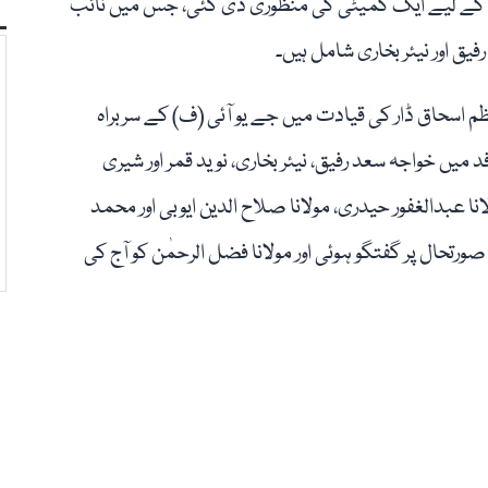
فرنس کے لیے ایک کمیٹی کی منظوری دی گئی، جس میں نائب
فیق اور نیئر بخاری شامل ہیں۔
م اسحاق ڈار کی قیادت میں جے یو آئی (ف) کے سربراہ
 میں خواجہ سعد رفیق، نیئر بخاری، نوید قمر اور شیری
عبدالغفور حیدری، مولانا صلاح الدین ایوبی اور محمد
حال پر گفتگو ہوئی اور مولانا فضل الرحمٰن کو آج کی