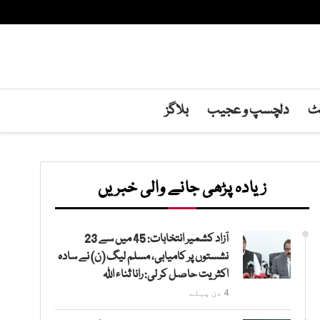
نٹ
دلچسپ و عجیب
بلاگز
زیادہ پڑھی جانے والی خبریں
آزاد کشمیر انتخابات: 45 میں سے 23
نشستوں پر کامیابی، مسلم لیگ (ن) نے سادہ
اکثریت حاصل کر لی: رانا ثناء اللہ
4 دن پہلے