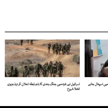
 خاتون جسے گزشتہ 50 سال میں اسپتال جانے
اسرائیل نے غزہ میں جنگ بندی کا باضابطہ اعلان کر دیا،جزوی
انخلا شروع