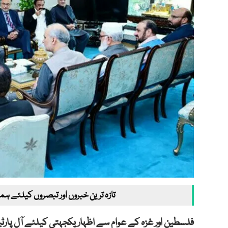
تازہ ترین خبروں اور تبصروں کیلئے ہم
فلسطین اور غزہ کے عوام سے اظہار یکجہتی کیلئے آل پارٹی