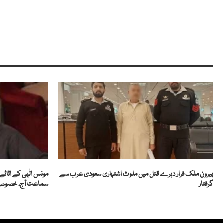
بیرون ملک فرار دہرے قتل میں ملوث اشتہاری سعودی عرب سے
مونس الٰہی کے اثاث
گرفتار
سماعت آج، خصوصی 