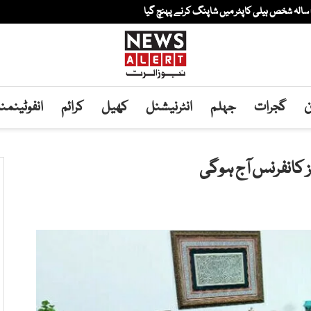
ن
گجرات
جہلم
انٹرنیشنل
کھیل
کرائم
انفوٹینم
 کانفرنس آج ہوگی