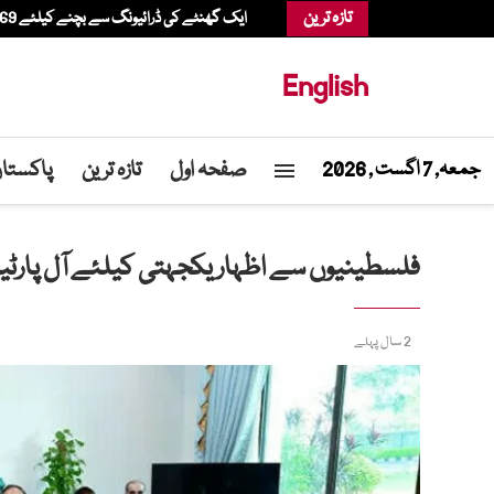
تازہ ترین
ایک گھنٹے کی ڈرائیونگ سے بچنے کیلئے 69 سالہ شخص ہیلی کاپٹر میں شاپنگ کرنے پہنچ گیا
English
صفحہ اول
تازہ ترین
پاکستا
جمعہ, 7 اگست , 2026
فلسطینیوں سے اظہار یکجہتی کیلئے آل پارٹیز
2 سال پہلے