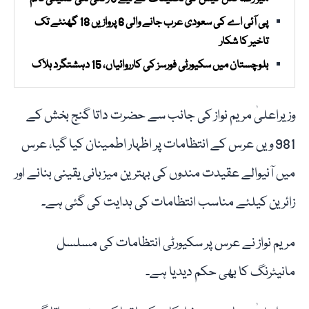
پی آئی اے کی سعودی عرب جانے والی 6 پروازیں 18 گھنٹے تک
تاخیر کا شکار
بلوچستان میں سکیورٹی فورسز کی کارروائیاں، 15 دہشتگرد ہلاک
وزیراعلیٰ مریم نواز کی جانب سے حضرت داتا گنج بخش کے
981 ویں عرس کے انتظامات پر اظہار اطمینان کیا گیا، عرس
میں آنیوالے عقیدت مندوں کی بہترین میزبانی یقینی بنانے اور
زائرین کیلئے مناسب انتظامات کی ہدایت کی گئی ہے۔
مریم نواز نے عرس پر سکیورٹی انتظامات کی مسلسل
مانیٹرنگ کا بھی حکم دیدیا ہے۔