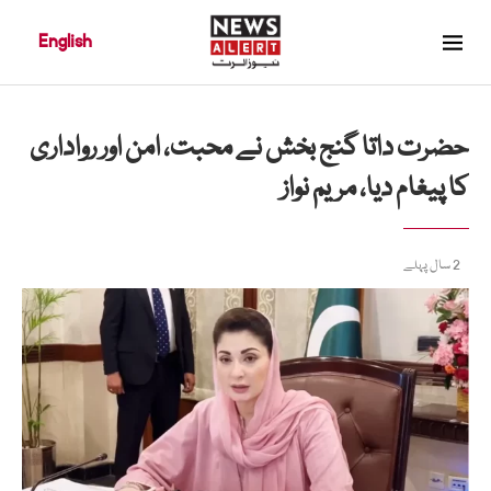
English
حضرت داتا گنج بخش نے محبت، امن اور رواداری
کا پیغام دیا، مریم نواز
2 سال پہلے