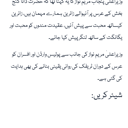
وزیراعلیٰ پنجاب مریم نواز کا یہ کہنا تھا کہ حضرت داتا گنج
بخش کے عرس پر آنیوالے زائرین ہمارے مہمان ہیں، زائرین
کیساتھ محبت سے پیش آئیں، عقیدت مندوں کو محبت اور
یگانگت کے ساتھ لنگر پیش کیا جائے۔
وزیراعلیٰ مریم نواز کی جانب سے پولیس وارڈن اور افسران کو
عرس کے دوران ٹریفک کی روانی یقینی بنانے کی بھی ہدایت
کی گئی ہے۔
شیئر کریں: