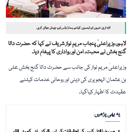
تازہ ترین خبروں اور تبصروں کیلئے ہمارا وٹس ایپ چینل جوائن کریں
لاہور، وزیراعلیٰ پنجاب مریم نواز شریف نے کہا کہ حضرت داتا
گنج بخش نے محبت، امن اور رواداری کا پیغام دیا۔
وزیراعلیٰ مریم نواز کی جانب سے حضرت داتا گنج بخش علی
بن عثمان الہجویری کی دینی اور روحانی خدمات کیلئے
عقیدت کا اظہار کیاگیا۔
یہ بھی پڑھیں
میر رضا قتل کیس کی تحقیقات کے لیے 5 رکنی نئی کمیٹی قائم