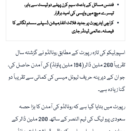
فٹنس مسائل کے باعث سیم کرن پہلے دو ٹیسٹ سے باہر،
تیسرے میچ میں واپسی کی امید برقرار
کراچی ایئرپورٹ پر جدید فلائٹ انفارمیشن ڈسپلے سسٹم لگانے کا
فیصلہ، عالمی ٹینڈر جاری
اسپورٹیکو کی تازہ رپورٹ کے مطابق رونالڈو نے گزشتہ سال
تقریباً 260 ملین ڈالر (194 ملین پاؤنڈ) کی آمدن حاصل کی،
جو ان کے دیرینہ حریف لیونل میسی کی کمائی سے تقریباً دو
گنا زیادہ ہے۔
رپورٹ میں بتایا گیا ہے کہ رونالڈو کی آمدن کا بڑا حصہ
سعودی پرو لیگ کی ٹیم النصر کے ساتھ 200 ملین ڈالر کے