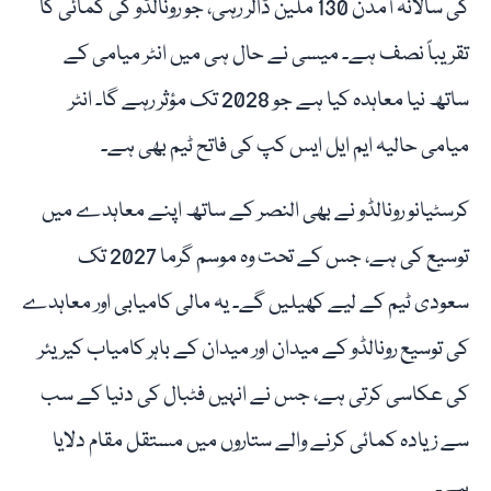
کی سالانہ آمدن 130 ملین ڈالر رہی، جو رونالڈو کی کمائی کا
تقریباً نصف ہے۔ میسی نے حال ہی میں انٹر میامی کے
ساتھ نیا معاہدہ کیا ہے جو 2028 تک مؤثر رہے گا۔ انٹر
میامی حالیہ ایم ایل ایس کپ کی فاتح ٹیم بھی ہے۔
کرسٹیانو رونالڈو نے بھی النصر کے ساتھ اپنے معاہدے میں
توسیع کی ہے، جس کے تحت وہ موسم گرما 2027 تک
سعودی ٹیم کے لیے کھیلیں گے۔ یہ مالی کامیابی اور معاہدے
کی توسیع رونالڈو کے میدان اور میدان کے باہر کامیاب کیریئر
کی عکاسی کرتی ہے، جس نے انہیں فٹبال کی دنیا کے سب
سے زیادہ کمائی کرنے والے ستاروں میں مستقل مقام دلایا
ہے۔