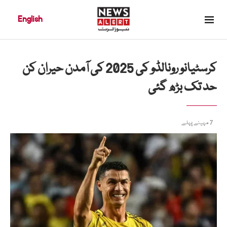
English
کرسٹیانو رونالڈو کی 2025 کی آمدن حیران کن
حد تک بڑھ گئی
7 مہینے پہلے