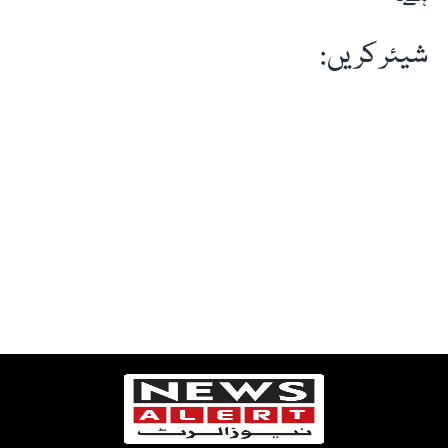
شیئر کریں: