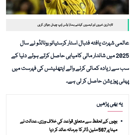
تازہ ترین خبروں اور تبصروں کیلئے ہمارا وٹس ایپ چینل جوائن کریں
عالمی شہرت یافتہ فٹبال اسٹار کرسٹیانو رونالڈو نے سال
2025 میں شاندار مالی کامیابی حاصل کرتے ہوئے دنیا کے
سب سے زیادہ کمائی کرنے والے ایتھلیٹس کی فہرست میں
پہلی پوزیشن حاصل کر لی ہے۔
یہ بھی پڑھیں
بچوں کے تحفظ سے متعلق قواعد کی خلاف ورزی، عدالت نے
میٹا پر 567 ملین ڈالر کا جرمانہ عائد کر دیا