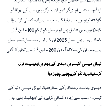
معاہدے سے حاصل ہوا، جبکہ باقی رقم اشتہارات، برانڈ
اینڈورسمنٹس اور دیگر کاروباری سرگرمیوں سے آئی۔ رونالڈو
گزشتہ نو برسوں سے دنیا کے سب سے زیادہ کمائی کرنے والے
کھلاڑیوں میں شامل ہیں اور ہر سال کم از کم 100 ملین ڈالر
کماتے رہے ہیں۔ سال 2025 ان کے لیے مسلسل تیسرا سال
ہے جب ان کی سالانہ آمدن 200 ملین ڈالر سے تجاوز کر گئی۔
لیونل میسی اکیسویں صدی کے بہترین ایتھلیٹ قرار،
کرسٹیانو رونالڈو کو پیچھے چھوڑ دیا
دوسری جانب، ارجنٹائن کے اسٹار فٹبالر لیونل میسی دنیا کے
تیسرے سب سے زیادہ کمائی کرنے والے ایتھلیٹ بنے، جن