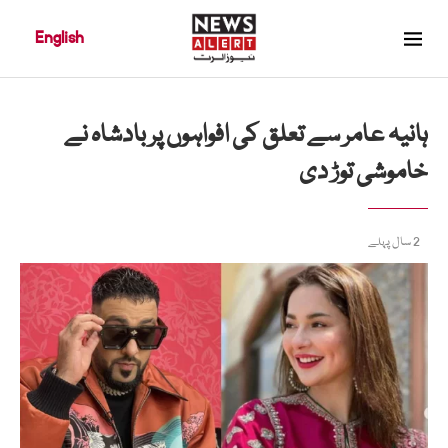
English
ہانیہ عامر سے تعلق کی افواہوں پر بادشاہ نے
خاموشی توڑ دی
2 سال پہلے