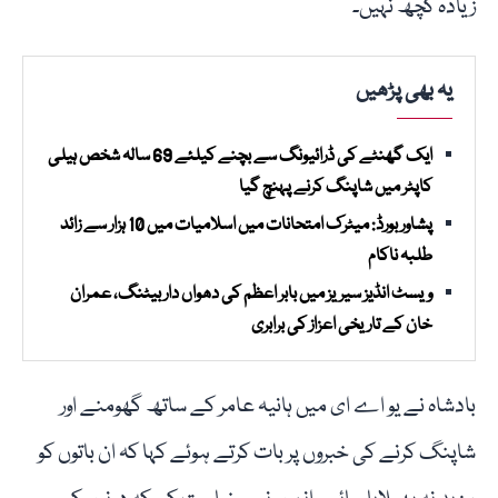
زیادہ کچھ نہیں۔
یہ بھی پڑھیں
ایک گھنٹے کی ڈرائیونگ سے بچنے کیلئے 69 سالہ شخص ہیلی
کاپٹر میں شاپنگ کرنے پہنچ گیا
پشاور بورڈ: میٹرک امتحانات میں اسلامیات میں 10 ہزار سے زائد
طلبہ ناکام
ویسٹ انڈیز سیریز میں بابر اعظم کی دھواں دار بیٹنگ، عمران
خان کے تاریخی اعزاز کی برابری
بادشاہ نے یو اے ای میں ہانیہ عامر کے ساتھ گھومنے اور
شاپنگ کرنے کی خبروں پر بات کرتے ہوئے کہا کہ ان باتوں کو