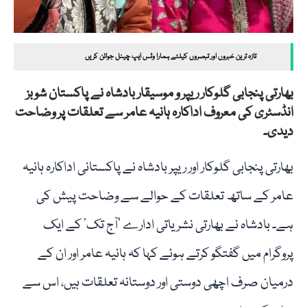
تازہ ترین خبروں اور تبصروں کیلئے ہمارا وٹس ایپ چینل جوائن کریں
بھارتی پنجابی گلوکار ریپر و موسیقار بادشاہ نے پاکستان شوبز
انڈسٹری کی معروف اداکارہ ہانیہ عامر سے تعلقات پر وضاحت
دیدی۔
بھارتی پنجابی گلوکار اور ریپر بادشاہ نے پاکستانی اداکارہ ہانیہ
عامر کے ساتھ تعلقات کے حوالے سے وضاحت پیش کی
ہے۔ بادشاہ نے بھارتی نشریاتی ادارے ’آج تک‘ کے ایک
پروگرام میں گفتگو کرتے ہوئے کہا کہ ہانیہ عامر اور ان کے
درمیان صرف اچھی دوستی اور دوستانہ تعلقات ہیں، اس سے