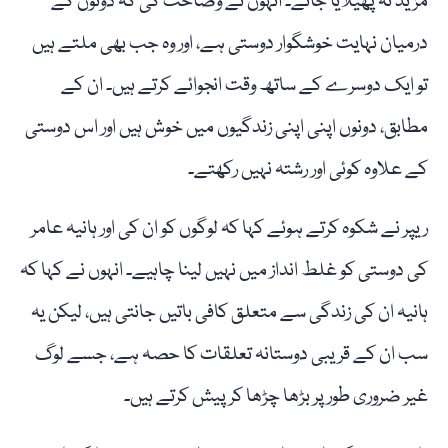
مزید نہ پھیلایا جائے۔ انہوں نے وضاحت کی کہ دونوں کے
درمیان نہایت خوشگوار دوستی ہے، اور وہ جب بھی ملتے ہیں
تو ایک دوسرے کے ساتھ وقت انجوائے کرتے ہیں۔ ان کے
مطابق، دونوں اپنی اپنی زندگیوں میں خوش ہیں اور اس دوستی
کے علاوہ کوئی اور رشتہ نہیں رکھتے۔
ریپر نے شکوہ کرتے ہوئے کہا کہ لوگوں کو ان کی اور ہانیہ عامر
کی دوستی کو غلط انداز میں نہیں لینا چاہیے۔ انہوں نے کہا کہ
ہانیہ ان کی زندگی سے متعلق کافی باتیں جانتی ہیں، لیکن یہ
سب ان کے قریبی دوستانہ تعلقات کا حصہ ہے، جسے لوگ
غیر ضروری طور پر بڑھا چڑھا کر پیش کرتے ہیں۔