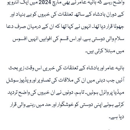
واضح رہے کہ ہانیہ عامر نے بھی مارچ 2024 میں ایک انٹرویو
کے دوران بادشاہ کے ساتھ تعلقات کی خبروں کو بے بنیاد اور
جھوٹا قرار دیا تھا۔ انہوں نے کہا تھا کہ ان کے درمیان صرف دعا
سلام والی دوستی ہے، اور اس قسم کی افواہیں انہیں افسوس
میں مبتلا کرتی ہیں۔
ہانیہ عامر اور بادشاہ کے تعلقات کی خبریں اس وقت زیرِ بحث
آئیں جب دبئی میں ان کی ملاقات کی تصاویر اور ویڈیوز سوشل
میڈیا پر وائرل ہوئیں۔ تاہم، دونوں نے ان خبروں کی واضح تردید
کرتے ہوئے اپنی دوستی کو خوشگوار اور حد میں رہنے والی قرار
دیا ہے۔