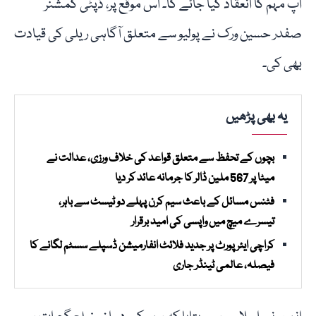
اپ مہم کا انعقاد کیا جائے گا۔ اس موقع پر، ڈپٹی کمشنر
صفدر حسین ورک نے پولیو سے متعلق آگاہی ریلی کی قیادت
بھی کی۔
یہ بھی پڑھیں
بچوں کے تحفظ سے متعلق قواعد کی خلاف ورزی، عدالت نے
میٹا پر 567 ملین ڈالر کا جرمانہ عائد کر دیا
فٹنس مسائل کے باعث سیم کرن پہلے دو ٹیسٹ سے باہر،
تیسرے میچ میں واپسی کی امید برقرار
کراچی ایئرپورٹ پر جدید فلائٹ انفارمیشن ڈسپلے سسٹم لگانے کا
فیصلہ، عالمی ٹینڈر جاری