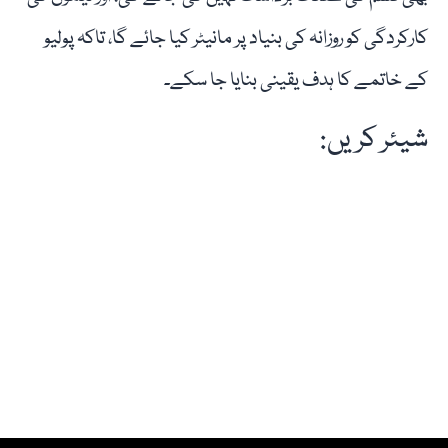
کارکردگی کو روزانہ کی بنیاد پر مانیٹر کیا جائے گا، تاکہ پولیو
کے خاتمے کا ہدف یقینی بنایا جا سکے۔
شیئر کریں: