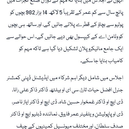
انہوں نے اجلاس میں بتایا کہ مہم کے دوران ضلع گجرات میں
پانچ سال سے کم عمر کے تقریباً 5 لاکھ 14 ہزار 982 بچوں کو
پولیو سے بچاؤ کے قطرے پلائے جائیں گے، اور ساتھ ہی بچوں
کو وٹامن اے کے کیپسول بھی دیے جائیں گے۔ اس حوالے سے
ایک جامع مائیکرو پلان تشکیل دیا گیا ہے تاکہ مہم کو
کامیاب بنایا جا سکے۔
اجلاس میں شامل دیگر اہم شرکاء میں ایڈیشنل ڈپٹی کمشنر
جنرل افضل حیات تارڑ، سی ای او ہیلتھ ڈاکٹر ذاکر علی رانا،
ڈی ایچ او ڈاکٹر غمخوار حسین شاہ، ڈی ایچ او ڈاکٹر ایاز ناصر،
ڈی او پاپولیشن ویلفیئر عمر فاروق، نمائندہ ڈبلیو ایچ او ڈاکٹر
صدف سلطان، اور مختلف میونسپل کمیٹیوں کے چیف