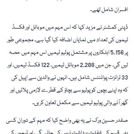
افسران شامل تھے۔
ڈپٹی کمشنر نے مزید کہا کہ اس مہم میں موبائل اور فکسڈ
ٹیموں کی تعداد میں نمایاں اضافہ کیا گیا ہے۔ مجموعی طور
پر 5,156 اہلکاروں پر مشتمل پولیو ٹیمیں اس مہم میں حصہ
لیں گی، جن میں 2,208 موبائل ٹیمیں، 122 فکسڈ ٹیمیں، اور
33 ٹرانزٹ پوائنٹس شامل ہیں۔ انہوں نے والدین سے اپیل کی
کہ وہ اپنے بچوں کو پولیو سے بچاؤ کے قطرے لازمی پلائیں اور
گھر آنے والی پولیو ٹیموں سے مکمل تعاون کریں۔
صفدر حسین ورک نے یہ بھی واضح کیا کہ مہم کے دوران کسی
بھی قسم کی غفلت برداشت نہیں کی جائے گی، اور ٹیموں کی