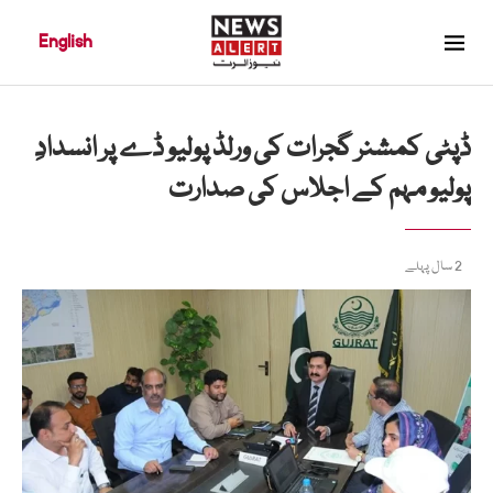
English
ڈپٹی کمشنر گجرات کی ورلڈ پولیو ڈے پر انسدادِ
پولیو مہم کے اجلاس کی صدارت
2 سال پہلے