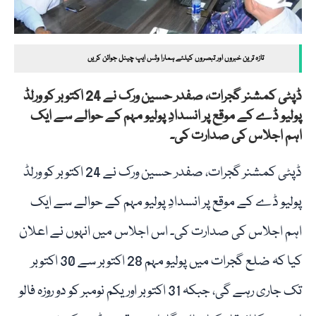
تازہ ترین خبروں اور تبصروں کیلئے ہمارا وٹس ایپ چینل جوائن کریں
ڈپٹی کمشنر گجرات، صفدر حسین ورک نے 24 اکتوبر کو ورلڈ
پولیو ڈے کے موقع پر انسدادِ پولیو مہم کے حوالے سے ایک
اہم اجلاس کی صدارت کی۔
ڈپٹی کمشنر گجرات، صفدر حسین ورک نے 24 اکتوبر کو ورلڈ
پولیو ڈے کے موقع پر انسدادِ پولیو مہم کے حوالے سے ایک
اہم اجلاس کی صدارت کی۔ اس اجلاس میں انہوں نے اعلان
کیا کہ ضلع گجرات میں پولیو مہم 28 اکتوبر سے 30 اکتوبر
تک جاری رہے گی، جبکہ 31 اکتوبر اور یکم نومبر کو دو روزہ فالو