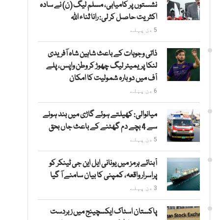
نشستوں پر کامیابی، مسلم لیگ (ن) نے سادہ
اکثریت حاصل کر لی: رانا ثناء اللہ
5 دن پہلے
ذاتی وجوہات کے باعث شاہین شاہ آفریدی
لنکا پریمیئر لیگ چھوڑ کر وطن واپس، پلے
آف میں دوبارہ شمولیت کا امکان
6 دن پہلے
میانوالی: کھیلتے ہوئے گاڑی میں بند ہونے
سے 4 بچے دم گھٹنے کے باعث جاں بحق
5 دن پہلے
آبنائے ہرمز میں یونانی ایل این جی ٹینکر کو
پراسرار واقعہ، کمپنی کا بیان سامنے آ گیا
3 دن پہلے
پاکستان اسٹاک ایکسچینج میں زبردست