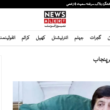
ن
گجرات
جہلم
انٹرنیشنل
کھیل
کرائم
انفوٹینم
ر پنجاب