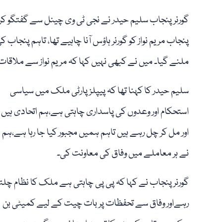
گورنر پنجاب سلیم حیدر نے نجی ٹی وی چینل سے گفتگو کر
پنجاب مریم نواز کو گورنر ہاؤس آنا چاہیے تھا، تاہم پنجاب 
ملنے گیا۔ میں نے کبھی نہیں کہا کہ مریم نواز سے ملاقات 
سلیم حیدر کا کہنا تھا کہ پیپلز پارٹی ملک میں سیاسی
استحکام اور وعدوں کی پاسداری چاہتی ہے،ہم اتحادی ہیں
اور مل کر چل رہے ہیں تاہم ہمیں مجبور کیا جا رہا ہے،ہم
نے ہر معاملے میں وفاق کی معاونت کی۔
گورنر پنجاب نے کہا کہ پی پی چاہتی ہے ملک کا نظام چلتا
رہےاور وفاق سے تحفظات پر بات چیت کے لیے کمیٹی بن