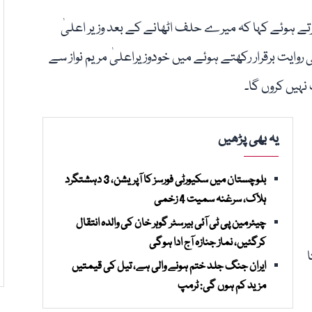
تے ہوئے کہا کہ میرے حلف اٹھانے کے بعد وزیر اعلیٰ
کی روایت برقرار رکھتے ہوئے میں خودوزیراعلیٰ مریم نواز سے
نہیں کروں گا۔
یہ بھی پڑھیں
بلوچستان میں سکیورٹی فورسز کا آپریشن، 3 دہشتگرد
ہلاک، سرغنہ سمیت 4 زخمی
چیئرمین پی ٹی آئی بیرسٹر گوہر خان کی والدہ انتقال
کرگئیں، نماز جنازہ آج ادا ہوگی
ایران جنگ جلد ختم ہونے والی ہے، تیل کی قیمتیں
مزید کم ہوں گی: ٹرمپ