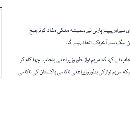
 ہےاور پیپلز پارٹی نے ہمیشہ ملکی مفاد کو ترجیح
 ن لیگ سے آخرتک اتحاد رہے گا۔
 نے کہا کہ مریم نواز بطور وزیر اعلیٰ پنجاب اچھا کام کر
ہ مریم نواز کی بطور وزیراعلیٰ ناکامی پاکستان کی ناکامی