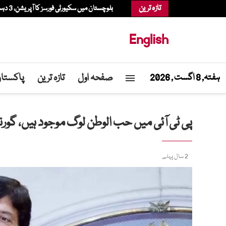
تازہ ترین
بلوچستان میں سکیورٹی فورسز کا آپریشن، 3 دہشتگرد ہلاک، سرغنہ سمیت 4 زخمی
English
صفحہ اول
تازہ ترین
پاکستا
ہفتہ, 8 اگست , 2026
پی ٹی آئی میں حب الوطن لوگ موجود ہیں، گورن
2 سال پہلے