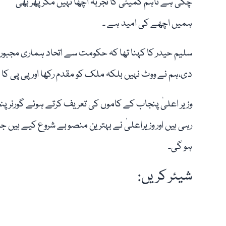
چکی ہے تاہم کمیٹی کا تجربہ اچھا نہیں مگر پھر بھی
ہمیں اچھے کی امید ہے ۔
سلیم حیدر کا کہنا تھا کہ حکومت سے اتحاد ہماری مجبوری
دی،ہم نے ووٹ نہیں بلکہ ملک کو مقدم رکھا اور پی پی کا
وزیر اعلیٰ پنجاب کے کاموں کی تعریف کرتے ہوئے گورنر پنجاب
رہی ہیں اور وزیراعلیٰ نے بہترین منصوبے شروع کیے ہیں جبک
ہو گی۔
شیئر کریں: