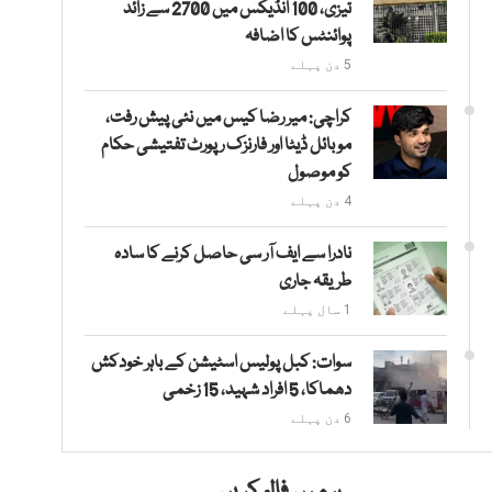
تیزی، 100 انڈیکس میں 2700 سے زائد
پوائنٹس کا اضافہ
5 دن پہلے
کراچی: میر رضا کیس میں نئی پیش رفت،
موبائل ڈیٹا اور فارنزک رپورٹ تفتیشی حکام
کو موصول
4 دن پہلے
نادرا سے ایف آر سی حاصل کرنے کا سادہ
طریقہ جاری
1 سال پہلے
سوات: کبل پولیس اسٹیشن کے باہر خودکش
دھماکا، 5 افراد شہید، 15 زخمی
6 دن پہلے
ہمیں فالو کریں