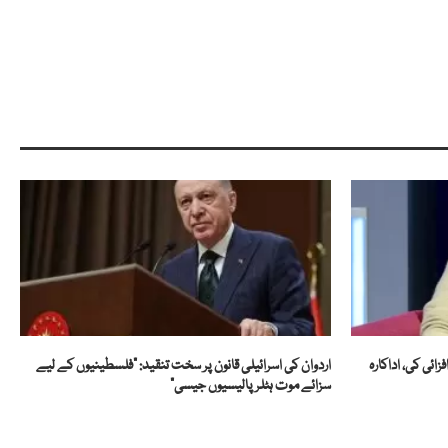
ئی کی، اداکارہ
اردوان کی اسرائیلی قانون پر سخت تنقید: “فلسطینیوں کے لیے
سزائے موت ہٹلر پالیسیوں جیسی”