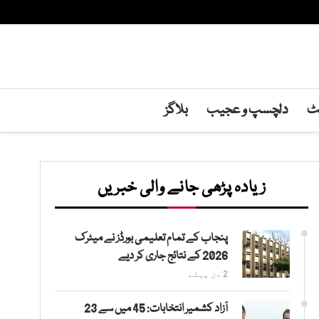
نٹ
دلچسپ و عجیب
بلاگز
زیادہ پڑھی جانے والی خبریں
پنجاب کے تمام تعلیمی بورڈز نے میٹرک
2026 کے نتائج جاری کر دیے
2 دن پہلے
آزاد کشمیر انتخابات: 45 میں سے 23