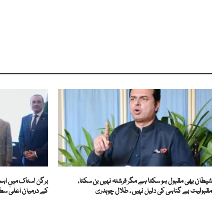
شیطان بھی مقبول ہو سکتا ہے مگر فرشتہ نہیں بن سکتا،
برگن اسٹاک میں اہم 
مقبولیت بے گناہی کی دلیل نہیں ، طلال چوہدری
کے درمیان اعلیٰ سط