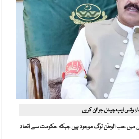
ارا وٹس ایپ چینل جوائن کریں
 آئی میں حب الوطن لوگ موجود ہیں جبکہ حکومت سے اتحاد