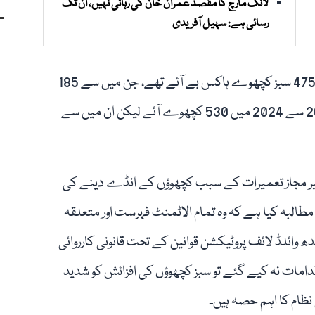
لانگ مارچ کا مقصد عمران خان کی رہائی نہیں، ان تک
رسائی ہے: سہیل آفریدی
اعداد و شمار کے مطابق 2022 سے 2023 کے سیزن میں 475 سبز کچھوے ہاکس بے آئے تھے، جن میں سے 185
کچھوے انڈے دیے بغیر واپس چلے گئے۔ اسی طرح، 2023 سے 2024 میں 530 کچھوے آئے لیکن ان میں سے
یر مجاز تعمیرات کے سبب کچھوؤں کے انڈے دینے کی
البہ کیا ہے کہ وہ تمام الاٹمنٹ فہرست اور متعلقہ
وائلڈ لائف پروٹیکشن قوانین کے تحت قانونی کارروائی
مات نہ کیے گئے تو سبز کچھوؤں کی افزائش کو شدید
ظام کا اہم حصہ ہیں۔