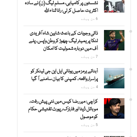
نشستوں پر کامیابی، مسلم لیگ (ن) نے سادہ
اکثریت حاصل کر لی: رانا ثناء اللہ
6 دن پہلے
ذاتی وجوہات کے باعث شاہین شاہ آفریدی
لنکا پریمیئر لیگ چھوڑ کر وطن واپس، پلے
آف میں دوبارہ شمولیت کا امکان
7 دن پہلے
آبنائے ہرمز میں یونانی ایل این جی ٹینکر کو
پراسرار واقعہ، کمپنی کا بیان سامنے آ گیا
4 دن پہلے
کراچی: میر رضا کیس میں نئی پیش رفت،
موبائل ڈیٹا اور فارنزک رپورٹ تفتیشی حکام
کو موصول
5 دن پہلے