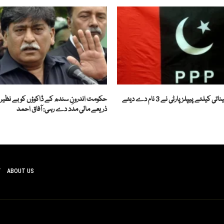
ئے پیپلزپارٹی نے 3 نام دے دیئے
حکومت اندرونِ سندھ کے ڈاکوؤں کو بے نظیر
ذریعے مالی مدد دے رہی: آفاق احمد
ABOUT US