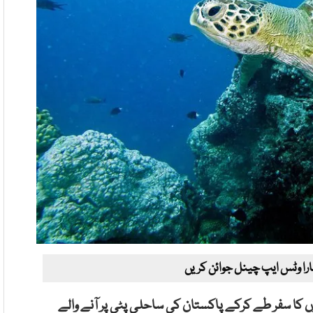
ارا وٹس ایپ چینل جوائن کریں
ں کا سفر طے کرکے پاکستان کی ساحلی پٹی پر آنے والے