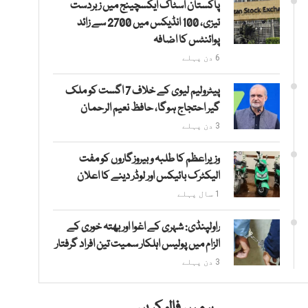
پاکستان اسٹاک ایکسچینج میں زبردست
تیزی، 100 انڈیکس میں 2700 سے زائد
پوائنٹس کا اضافہ
6 دن پہلے
پیٹرولیم لیوی کے خلاف 7 اگست کو ملک
گیر احتجاج ہوگا، حافظ نعیم الرحمان
3 دن پہلے
وزیراعظم کا طلبہ و بیروزگاروں کو مفت
الیکٹرک بائیکس اور لوڈر دینے کا اعلان
1 سال پہلے
راولپنڈی: شہری کے اغوا اور بھتہ خوری کے
الزام میں پولیس اہلکار سمیت تین افراد گرفتار
3 دن پہلے
ہمیں فالو کریں