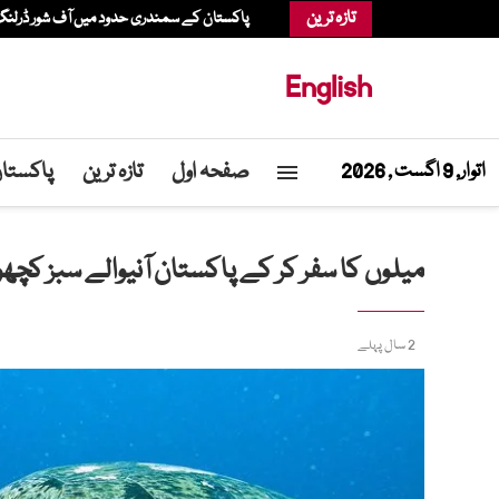
تازہ ترین
پاکستان کے سمندری حدود میں آف شور ڈرلنگ، 
English
صفحہ اول
تازہ ترین
پاکستا
اتوار, 9 اگست , 2026
میلوں کا سفر کر کے پاکستان آنیوالے سبز ک
2 سال پہلے