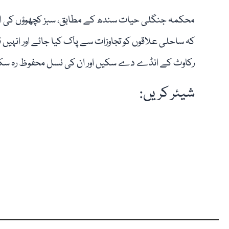
محکمہ جنگلی حیات سندھ کے مطابق، سبز کچھوؤں کی افزا
کہ ساحلی علاقوں کو تجاوزات سے پاک کیا جائے اور انہیں
رکاوٹ کے انڈے دے سکیں اور ان کی نسل محفوظ رہ سک
شیئر کریں: