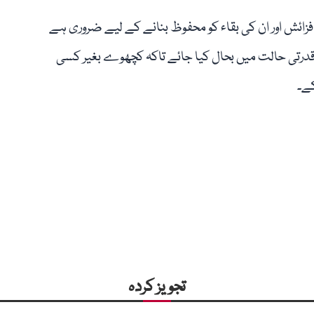
ئش اور ان کی بقاء کو محفوظ بنانے کے لیے ضروری ہے
 قدرتی حالت میں بحال کیا جائے تاکہ کچھوے بغیر کسی
ے۔
تجویز کردہ