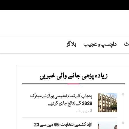
نٹ
دلچسپ و عجیب
بلاگز
زیادہ پڑھی جانے والی خبریں
پنجاب کے تمام تعلیمی بورڈز نے میٹرک
2026 کے نتائج جاری کر دیے
3 دن پہلے
آزاد کشمیر انتخابات: 45 میں سے 23