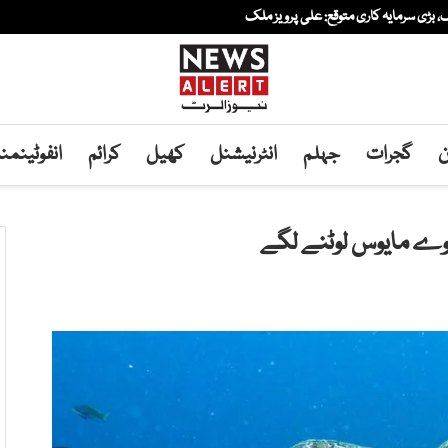
بڑی سرمایہ کاری متوقع: علی پرویز ملک
ن
گجرات
جہلم
انٹرنیشنل
کھیل
کرائم
انفوٹینم
چھوے مایوس لوٹنے لگے