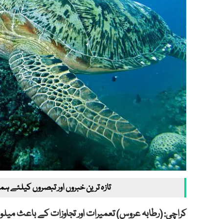
تازہ ترین خبروں اور تبصروں کیلئے ہم
کراچی: (رطابہ عروس) تعمیرات اور تجاوزات کے باعث میلو