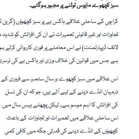
سبز کچھوے مایوس لوٹنے پر مجبور ہوگئے۔
کراچی کے ساحلی علاقے ہاکس بے پر سبز کچھوؤں (گرین ٹر
تجاوزات اور غیر قانونی تعمیرات نے ان کی افزائش کو شدی
لائف ڈیپارٹمنٹ) نے اس معاملے پر فوری کارروائی کرتے ہ
ہے جس میں قوانین کی خلاف ورزی اور ہاکس بے کی نرسری س
اس علاقے میں سبز کچھوے ہر سال ستمبر سے فروری کے
درمیان انڈے دینے کے لیے آتے ہیں، جو کہ ان کی نسل
کی افزائش کا اہم موسم ہے۔ لیکن پچھلے بیس سال میں
اس ساحلی علاقے میں تعمیرات اور تجاوزات کے باعث
کچھوؤں کے انڈے دینے کی قدرتی جگہ میں کافی کمی