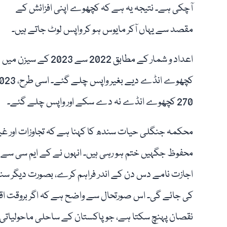
آچکی ہے۔ نتیجہ یہ ہے کہ کچھوے اپنی افزائش کے
مقصد سے یہاں آکر مایوس ہو کر واپس لوٹ جاتے ہیں۔
270 کچھوے انڈے نہ دے سکے اور واپس چلے گئے۔
محکمہ جنگلی حیات سندھ کا کہنا ہے کہ تجاوزات اور غ
محفوظ جگہیں ختم ہو رہی ہیں۔ انہوں نے کے ایم سی سے مط
اجازت نامے دس دن کے اندر فراہم کرے، بصورت دیگر سندھ 
کی جائے گی۔ اس صورتحال سے واضح ہے کہ اگر بروقت اقدا
نقصان پہنچ سکتا ہے، جو پاکستان کے ساحلی ماحولیاتی ن