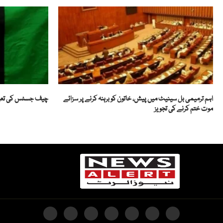
اہم ترمیمی بل سینیٹ میں پیش، خاتون کو برہنہ کرنے پر سزائے
چیف جسٹس کی تعیناتی کیل
موت ختم کرنے کی تجویز