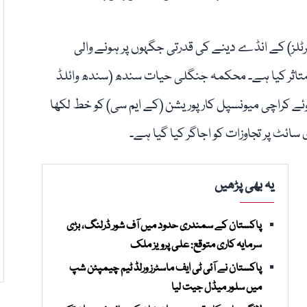
ٹلز) کے انڈے دینے کی قدرتی جگہوں پر ہونے والی
د متاثر کیا ہے۔ محکمہ جنگلی حیات سندھ (سندھ وائلڈ
وئے کراچی میونسپل کارپوریشن (کے ایم سی) کو خط لکھا
ائٹ پر تجاوزات کو اجاگر کیا گیا ہے۔
یہ بھی پڑھیں
پاکستان کے سمندری حدود میں آف شور ڈرلنگ، بڑی
سرمایہ کاری متوقع: علی پرویز ملک
پاکستان نے آئی ٹی ایف ماسٹرز ورلڈ ٹیم چیمپئن شپ
میں سلور میڈل جیت لیا