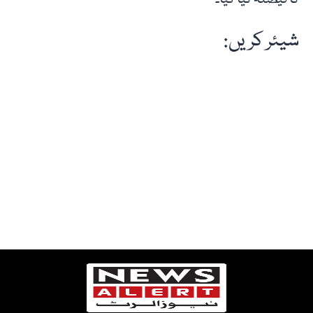
شیئر کریں: