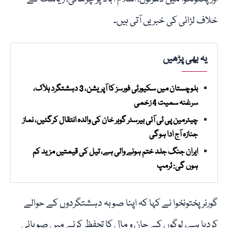
خلاف لڑائی کی خبریں آتی ہیں۔
یہ بھی پڑھیں
بلوچستان میں سکیورٹی فورسز کا آپریشن، 3 دہشتگرد ہلاک،
سرغنہ سمیت 4 زخمی
چیئرمین پی ٹی آئی بیرسٹر گوہر خان کی والدہ انتقال کرگئیں، نماز
جنازہ آج ادا ہوگی
ایران جنگ جلد ختم ہونے والی ہے، تیل کی قیمتیں مزید کم
ہوں گی: ٹرمپ
گورنر پختونخوا نے کہا کہ اپنا صوبہ دہشتگردوں کے حوالے
کردیا ہے، لوگوں کے جان و مال کا تحفظ کرنے میں صوبائی