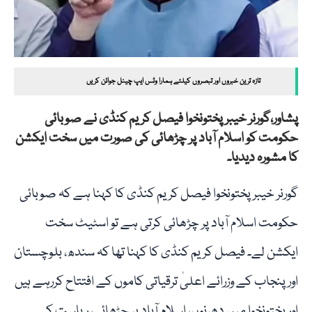
تازہ ترین خبروں اور تبصروں کیلئے ہمارا وٹس ایپ چینل جوائن کریں
پشاور،گورنر خیبر پختونخوا فیصل کریم کنڈی نے صوبائی
حکومت کو اسلام آباد پر چڑھائی کی صورت میں سخت ایکشن
کا مشورہ دیدیا۔
گورنر خیبر پختونخوا فیصل کریم کنڈی کا کہنا ہے کہ صوبائی
حکومت اسلام آباد پر چڑھائی کرتی ہے تو اسٹیٹ سخت
ایکشن لے۔ فیصل کریم کنڈی کا کہنا تھا کہ سندھ، بلوچستان
اور پنجاب کے وزرائے اعلیٰ ترقیاتی کاموں کے افتتاح کررہے ہیں
اور پختونخوا میں دھرنوں، اسلام آباد پر چڑھائی، ریاست کے