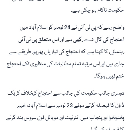
حکومت ناکام ہو چکی ہے۔
واضح رہے کہ پی ٹی آئی نے 24 نومبر کو اسلام آباد میں
احتجاج کی کال دے رکھی ہے اور اس متعلق پی ٹی آئی
رہنماؤں کا کہنا ہے کہ احتجاج کی تیاریاں بھرپور طریقے سے
جاری ہیں اور اس مرتبہ تمام مطالبات کی منظوری تک احتجاج
ختم نہیں ہوگا۔
دوسری جانب حکومت کی جانب سے احتجاج کیخلاف کریک
ڈاؤن کا فیصلہ کرتے ہوئے 23 نومبر سے اسلام آباد، خیبر
پختونخوا اور پنجاب میں انٹرنیٹ اور موبائل فون سروس بند کرنے
کا فیصلہ کیا گیا۔