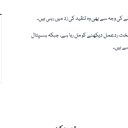
نے کی وجہ سے بھی وہ تنقید کی زد میں رہی ہیں۔
سخت ردعمل دیکھنے کو مل رہا ہے، جبکہ ہسپتال
ہے ہیں۔