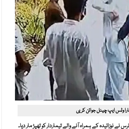
ارا وٹس ایپ چینل جوائن کریں
 نے نوزائیدہ کے ہمراہ آنے والے تیماردار کو تھپڑ مار دیا۔