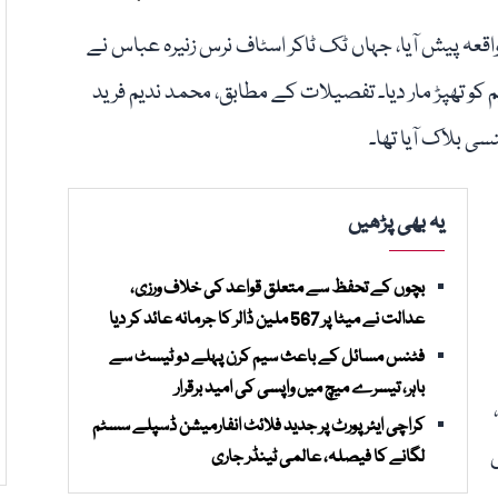
واقعہ پیش آیا، جہاں ٹک ٹاکر اسٹاف نرس زنیرہ عباس نے
یم کو تھپڑ مار دیا۔ تفصیلات کے مطابق، محمد ندیم فرید
سی بلاک آیا تھا۔
یہ بھی پڑھیں
بچوں کے تحفظ سے متعلق قواعد کی خلاف ورزی،
عدالت نے میٹا پر 567 ملین ڈالر کا جرمانہ عائد کر دیا
فٹنس مسائل کے باعث سیم کرن پہلے دو ٹیسٹ سے
باہر، تیسرے میچ میں واپسی کی امید برقرار
کراچی ایئرپورٹ پر جدید فلائٹ انفارمیشن ڈسپلے سسٹم
لگانے کا فیصلہ، عالمی ٹینڈر جاری