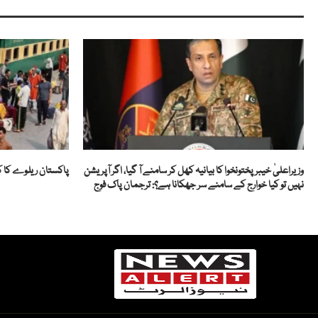
وزیراعلیٰ خیبرپختونخوا کا بیانیہ کھل کر سامنے آ گیا، اگر آپریشن
پاکستان ریلوے کا ک
نہیں تو کیا خوارج کے سامنے سر جھکانا ہے؟: ترجمان پاک فوج