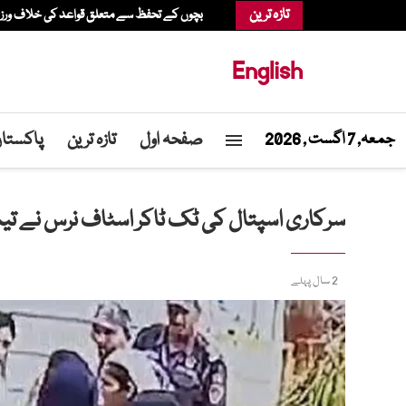
تازہ ترین
بچوں کے تحفظ سے متعلق قواعد کی خلاف ورزی، عدالت نے میٹا پر 567 م
English
صفحہ اول
تازہ ترین
پاکستا
جمعہ, 7 اگست , 2026
سرکاری اسپتال کی ٹک ٹاکر اسٹاف نرس نے تیمارد
2 سال پہلے