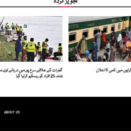
تجویز کردہ
رایوں میں کمی کا اعلان
گجرات کے علاقے سرخ پور میں دریائے توی م
بلند، 25 افراد کو ریسکیو کرلیا گیا
ABOUT US