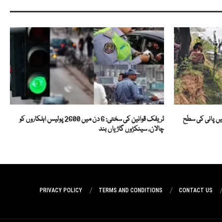
یں پانی کی سطح
ٹریفک قوانین کی سختی: 6 دن میں 2600 پولیس اہلکاروں کو
چالان، سینکڑوں گاڑیاں بند
PRIVACY POLICY
TERMS AND CONDITIONS
CONTACT US