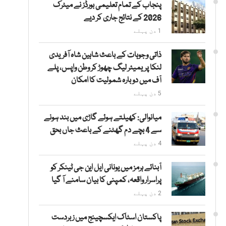
پنجاب کے تمام تعلیمی بورڈز نے میٹرک
2026 کے نتائج جاری کر دیے
1 دن پہلے
ذاتی وجوہات کے باعث شاہین شاہ آفریدی
لنکا پریمیئر لیگ چھوڑ کر وطن واپس، پلے
آف میں دوبارہ شمولیت کا امکان
5 دن پہلے
میانوالی: کھیلتے ہوئے گاڑی میں بند ہونے
سے 4 بچے دم گھٹنے کے باعث جاں بحق
4 دن پہلے
آبنائے ہرمز میں یونانی ایل این جی ٹینکر کو
پراسرار واقعہ، کمپنی کا بیان سامنے آ گیا
2 دن پہلے
پاکستان اسٹاک ایکسچینج میں زبردست