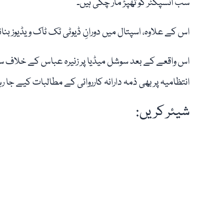
سب انسپکٹر کو تھپڑ مار چکی ہیں۔
اس کے علاوہ، اسپتال میں دورانِ ڈیوٹی ٹک ٹاک ویڈیوز بنا
اس واقعے کے بعد سوشل میڈیا پر زنیرہ عباس کے خلاف 
انتظامیہ پر بھی ذمہ دارانہ کارروائی کے مطالبات کیے جا ر
شیئر کریں: