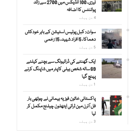
تیزی، 100 انڈیکس میں 2700 سے زائد
پوائنٹس کا اضافہ
4 دن پہلے
سوات: کبل پولیس اسٹیشن کے باہر خودکش
دھماکا، 5 افراد شہید، 15 زخمی
5 دن پہلے
ایک گھنٹے کی ڈرائیونگ سے بچنے کیلئے
69 سالہ شخص ہیلی کاپٹر میں شاپنگ کرنے
پہنچ گیا
1 دن پہلے
پاکستانی خاتون فوزیہ ہیمانی نے چوتھی بار
فل آئرن مین ٹرائی ایتھلون چیلنج مکمل کر
لیا
3 دن پہلے