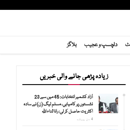
نٹ
دلچسپ و عجیب
بلاگز
زیادہ پڑھی جانے والی خبریں
آزاد کشمیر انتخابات: 45 میں سے 23
نشستوں پر کامیابی، مسلم لیگ (ن) نے سادہ
اکثریت حاصل کر لی: رانا ثناء اللہ
4 دن پہلے