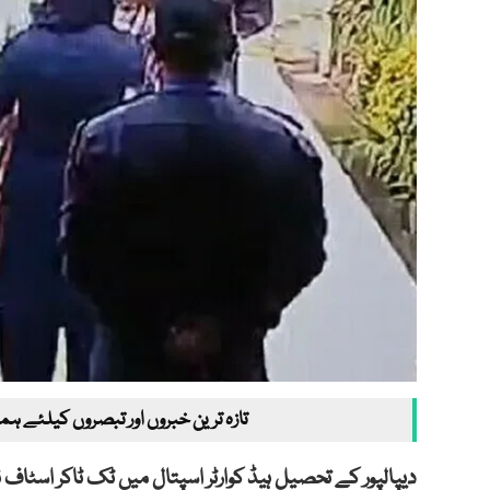
تازہ ترین خبروں اور تبصروں کیلئے ہم
دیپالپور کے تحصیل ہیڈ کوارٹر اسپتال میں ٹک ٹاکر اسٹاف نرس