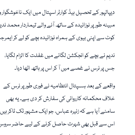
دیپالپور کے تحصیل ہیڈ کوارٹر اسپتال میں ایک ناخوشگوار 
مبینہ طور پر نوزائیدہ کے ساتھ آنے والے تیماردار محمد ند
کوٹ سے اپنی بیوی کے ہمراہ نوزائیدہ بچے کو لے کر ایمرجن
ندیم نے بچے کو انجکشن لگانے میں غفلت کا الزام لگایا،
جس پر نرس نے غصے میں آ کر اس پر ہاتھ اٹھا دیا۔
واقعے کے بعد ہسپتال انتظامیہ نے فوری طور پر نرس کے
خلاف محکمانہ کارروائی کی سفارش کر دی ہے۔ یہ بھی
سامنے آیا ہے کہ زنیرہ عباس، جو ایک مشہور ٹک ٹاکر ہیں،
اس سے قبل بھی شہرت حاصل کرنے کے لیے حاضر سروس