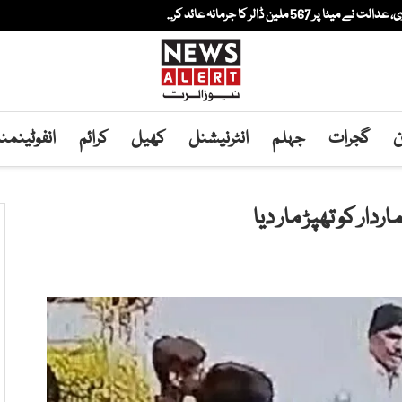
لین ڈالر کا جرمانہ عائد کر...
ن
گجرات
جہلم
انٹرنیشنل
کھیل
کرائم
انفوٹینم
ار کو تھپڑ مار دیا