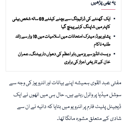
یہ بھی پڑھیں
ایک گھنٹے کی ڈرائیونگ سے بچنے کیلئے 69 سالہ شخص ہیلی
کاپٹر میں شاپنگ کرنے پہنچ گیا
پشاور بورڈ: میٹرک امتحانات میں اسلامیات میں 10 ہزار سے زائد
طلبہ ناکام
ویسٹ انڈیز سیریز میں بابر اعظم کی دھواں دار بیٹنگ، عمران
خان کے تاریخی اعزاز کی برابری
مفتی عبد القوی ہمیشہ اپنے بیانات اور انٹرویوز کی وجہ سے
سوشل میڈیا پر وائرل رہتے ہیں۔ حال ہی میں انھوں نے ایک
ڈیجیٹل پلیٹ فارم پر انٹرویو میں بتایا کہ دانیہ نے ان سے
شادی کے متعلق مشورہ مانگا تھا۔