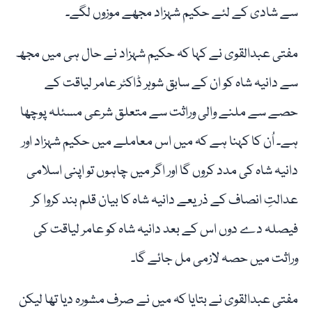
سے شادی کے لئے حکیم شہزاد مجھے موزوں لگے۔
مفتی عبدالقوی نے کہا کہ حکیم شہزاد نے حال ہی میں مجھ
سے دانیہ شاہ کو ان کے سابق شوہر ڈاکٹر عامر لیاقت کے
حصے سے ملنے والی وراثت سے متعلق شرعی مسئلہ پوچھا
ہے۔ اُن کا کہنا ہے کہ میں اس معاملے میں حکیم شہزاد اور
دانیہ شاہ کی مدد کروں گا اور اگر میں چاہوں تو اپنی اسلامی
عدالتِ انصاف کے ذریعے دانیہ شاہ کا بیان قلم بند کروا کر
فیصلہ دے دوں اس کے بعد دانیہ شاہ کو عامر لیاقت کی
وراثت میں حصہ لازمی مل جائے گا۔
مفتی عبدالقوی نے بتایا کہ میں نے صرف مشورہ دیا تھا لیکن