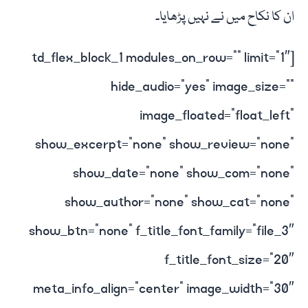
ان کا نکاح میں نے نہیں پڑھایا۔
[td_flex_block_1 modules_on_row=”” limit=”1″
hide_audio=”yes” image_size=””
image_floated=”float_left”
show_excerpt=”none” show_review=”none”
show_date=”none” show_com=”none”
show_author=”none” show_cat=”none”
show_btn=”none” f_title_font_family=”file_3″
f_title_font_size=”20″
meta_info_align=”center” image_width=”30″