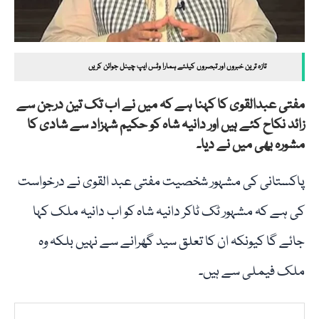
تازہ ترین خبروں اور تبصروں کیلئے ہمارا وٹس ایپ چینل جوائن کریں
مفتی عبدالقوی کا کہنا ہے کہ میں نے اب تک تین درجن سے
زائد نکاح کئے ہیں اور دانیہ شاہ کو حکیم شہزاد سے شادی کا
مشورہ بھی میں نے دیا۔
پاکستانی کی مشہور شخصیت مفتی عبد القوی نے درخواست
کی ہے کہ مشہور ٹک ٹاکر دانیہ شاہ کو اب دانیہ ملک کہا
جائے گا کیونکہ ان کا تعلق سید گھرانے سے نہیں بلکہ وہ
ملک فیملی سے ہیں۔