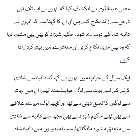
مفتی عبدالقوی نے انکشاف کیا کہ انھوں نے اب تک تین
درجن سے زائد نکاح کئے ہیں اور ان کا کہنا ہے کہ انہوں نے
دانیہ شاہ کے دوسرے شوہر، حکیم شہزاد کو بھی یہی مشورہ دیا
کہ وہ بھی مزید نکاح کریں اور معاشرے میں بہتر کردار ادا
کریں۔
ایک سوال کے جواب میں انھوں نے کہا کہ دانیہ سے شادی
کرنے کے لیے بہت سے لوگ خواہشمند تھے، ان میں بہت
سے لوگوں کا تعلق دبئی سے تھا اور کچھ لوگ میرے علاقے
سے بھی تھے حکیم شہزاد نے بھی مجھ سے دانیہ سے شادی
سے متعلق مشورہ مانگا تھا، سب امیدواروں میں دانیہ شاہ