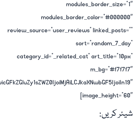
modules_border_size=”1″
modules_border_color=”#000000″
review_source=”user_reviews” linked_posts=””
sort=”random_7_day”
category_id=”_related_cat” art_title=”10px”
m_bg=”#f7f7f7″
icGFkZGluZy1sZWZ0IjoiMjAiLCJkaXNwbGF5IjoiIn19″
image_height=”60″]
شیئر کریں: