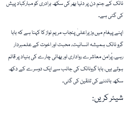
نانک کے جنم دن پر دنیا بھر کی سکھ برادری کو مبارکباد پیش
کی گئی ہے۔
اپنے پیغام میں وزیراعلیٰ پنجاب مریم نواز کا کہنا ہے کہ بابا
گرو نانک ہمیشہ انسانیت، محبت اور اخوت کے علمبردار
رہے، پُرامن معاشرے رواداری اور بھائی چارے کی بنیاد پر قائم
ہوتے ہیں، بابا گرونانک کی جانب سے ایک دوسرے کے دکھ
سکھ بانٹنے کی تلقین کی گئی۔
شیئر کریں: