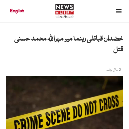
English
خضدار: قبائلی رہنما میر مہراللہ محمد حسنی
قتل
2 سال پہلے