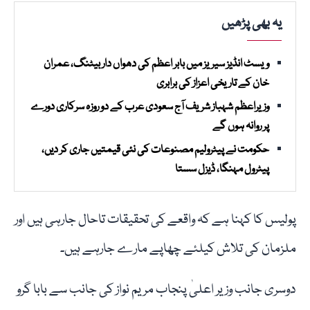
یہ بھی پڑھیں
ویسٹ انڈیز سیریز میں بابر اعظم کی دھواں دار بیٹنگ، عمران
خان کے تاریخی اعزاز کی برابری
وزیراعظم شہباز شریف آج سعودی عرب کے دو روزہ سرکاری دورے
پر روانہ ہوں گے
حکومت نے پیٹرولیم مصنوعات کی نئی قیمتیں جاری کر دیں،
پیٹرول مہنگا، ڈیزل سستا
پولیس کا کہنا ہے کہ واقعے کی تحقیقات تاحال جارہی ہیں اور
ملزمان کی تلاش کیلئے چھاپے مارے جارہے ہیں۔
دوسری جانب وزیر اعلیٰ پنجاب مریم نواز کی جانب سے بابا گرو