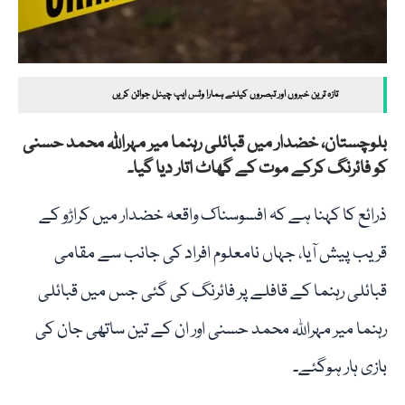
تازہ ترین خبروں اور تبصروں کیلئے ہمارا وٹس ایپ چینل جوائن کریں
بلوچستان، خضدار میں قبائلی رہنما میر مہراللہ محمد حسنی
کو فائرنگ کرکے موت کے گھاٹ اتار دیا گیا۔
ذرائع کا کہنا ہے کہ افسوسناک واقعہ خضدار میں کراڑو کے
قریب پیش آیا، جہاں نامعلوم افراد کی جانب سے مقامی
قبائلی رہنما کے قافلے پر فائرنگ کی گئی جس میں قبائلی
رہنما میر مہراللہ محمد حسنی اور ان کے تین ساتھی جان کی
بازی ہار ہوگئے۔