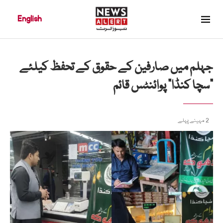
English
جہلم میں صارفین کے حقوق کے تحفظ کیلئے
"سچا کنڈا” پوائنٹس قائم
2 مہینے پہلے