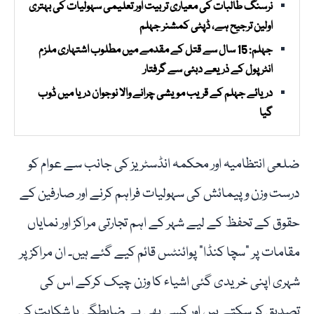
نرسنگ طالبات کی معیاری تربیت اور تعلیمی سہولیات کی بہتری
اولین ترجیح ہے، ڈپٹی کمشنر جہلم
جہلم: 15 سال سے قتل کے مقدمے میں مطلوب اشتہاری ملزم
انٹرپول کے ذریعے دبئی سے گرفتار
دریائے جہلم کے قریب مویشی چرانے والا نوجوان دریا میں ڈوب
گیا
ضلعی انتظامیہ اور محکمہ انڈسٹریز کی جانب سے عوام کو
درست وزن و پیمائش کی سہولیات فراہم کرنے اور صارفین کے
حقوق کے تحفظ کے لیے شہر کے اہم تجارتی مراکز اور نمایاں
مقامات پر "سچا کنڈا” پوائنٹس قائم کیے گئے ہیں۔ ان مراکز پر
شہری اپنی خریدی گئی اشیاء کا وزن چیک کرکے اس کی
تصدیق کر سکتے ہیں اور کسی بھی بے ضابطگی یا شکایت کی