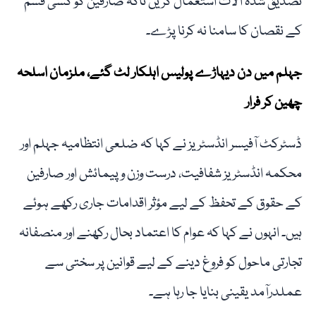
تصدیق شدہ آلات استعمال کریں تاکہ صارفین کو کسی قسم
کے نقصان کا سامنا نہ کرنا پڑے۔
جہلم میں دن دیہاڑے پولیس اہلکار لٹ گئے، ملزمان اسلحہ
چھین کر فرار
ڈسٹرکٹ آفیسر انڈسٹریز نے کہا کہ ضلعی انتظامیہ جہلم اور
محکمہ انڈسٹریز شفافیت، درست وزن و پیمائش اور صارفین
کے حقوق کے تحفظ کے لیے مؤثر اقدامات جاری رکھے ہوئے
ہیں۔ انہوں نے کہا کہ عوام کا اعتماد بحال رکھنے اور منصفانہ
تجارتی ماحول کو فروغ دینے کے لیے قوانین پر سختی سے
عملدرآمد یقینی بنایا جا رہا ہے۔