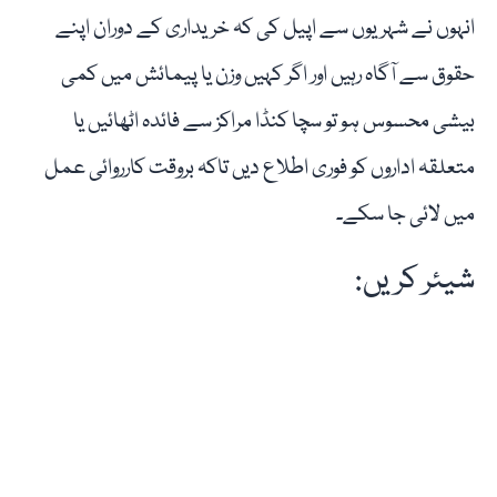
انہوں نے شہریوں سے اپیل کی کہ خریداری کے دوران اپنے
حقوق سے آگاہ رہیں اور اگر کہیں وزن یا پیمائش میں کمی
بیشی محسوس ہو تو سچا کنڈا مراکز سے فائدہ اٹھائیں یا
متعلقہ اداروں کو فوری اطلاع دیں تاکہ بروقت کارروائی عمل
میں لائی جا سکے۔
شیئر کریں: