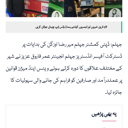
تازہ ترین خبروں اور تبصروں کیلئے ہمارا وٹس ایپ چینل جوائن کریں
جہلم: ڈپٹی کمشنر جہلم میر رضا اوزگن کی ہدایات پر
ڈسٹرکٹ آفیسر انڈسٹریز جہلم انجینئر عمر فاروق عزیز نے شہر
کے مختلف علاقوں کا دورہ کرتے ہوئے ویٹس اینڈ میژرز قوانین
پر عملدرآمد اور صارفین کو فراہم کی جانے والی سہولیات کا
جائزہ لیا۔
یہ بھی پڑھیں