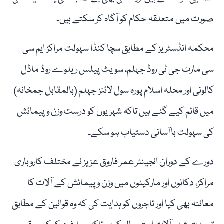
صورت میں متعلقہ حکام کو آگاہ کر سکتے ہیں۔
محکمہ انڈسٹریز کے مطابق سچا کنڈا سہولت مراکز ایم سی
سی مارٹ جی ٹی روڈ جہلم، سویٹ پیلس ریلوے روڈ ماڈل
کالونی اور محلہ اسلام پورہ سول لائنز جہلم (بالمقابل جمخانہ)
میں قائم کیے گئے ہیں تاکہ شہریوں کو درست وزن و پیمائش
کی سہولت باآسانی دستیاب ہو سکے۔
دورے کے دوران انجینئر عمر فاروق عزیز نے مختلف کاروباری
مراکز، دکانوں اور مارکیٹوں میں وزن و پیمائش کے آلات کا
معائنہ بھی کیا اور تاجروں کو ہدایت کی کہ وہ قوانین کے مطابق