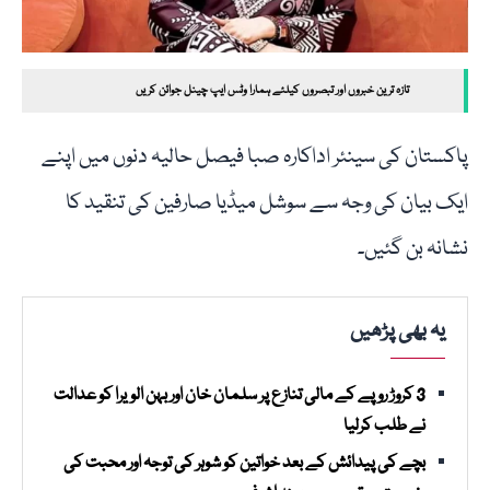
تازہ ترین خبروں اور تبصروں کیلئے ہمارا وٹس ایپ چینل جوائن کریں
پاکستان کی سینئر اداکارہ صبا فیصل حالیہ دنوں میں اپنے
ایک بیان کی وجہ سے سوشل میڈیا صارفین کی تنقید کا
نشانہ بن گئیں۔
یہ بھی پڑھیں
3 کروڑ روپے کے مالی تنازع پر سلمان خان اور بہن الویرا کو عدالت
نے طلب کرلیا
بچے کی پیدائش کے بعد خواتین کو شوہر کی توجہ اور محبت کی