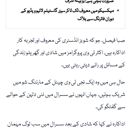
ضرورت ہوتی ہے: روبینہ اشرف
میکسیکو میں معروف ٹک ٹاکر سیزر گاسٹیلم لائیو ویڈیو کے
دوران فائرنگ سے ہلاک
صبا فیصل، جو کہ شوبز انڈسٹری کی معروف اور تجربہ کار
اداکارہ ہیں، اکثر ٹی وی پروگرامز میں شادی اور گھریلو زندگی
کے مسائل پر رائے دیتی رہتی ہیں۔
حال ہی میں وہ ایک نجی ٹی وی چینل کے مارننگ شو میں
شریک ہوئیں، جہاں انہوں نے سسرال میں نئی دلہن کے حوالے
سے گفتگو کی۔
اداکارہ نے کہا کہ شادی کے بعد سسرال میں سب لوگ مہمان