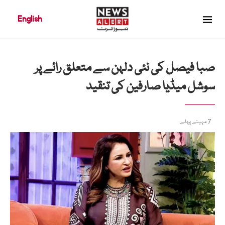
English
صبا فیصل کی نئی دلہن سے متعلق رائے پر
سوشل میڈیا صارفین کی تنقید
7 مہینے پہلے