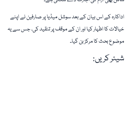
ساس بھی آرام کی اجازت دے سکتی ہے۔
اداکارہ کے اس بیان کے بعد سوشل میڈیا پر صارفین نے اپنے
خیالات کا اظہار کیا اور ان کے موقف پر تنقید کی، جس سے یہ
موضوع بحث کا مرکز بن گیا۔
شیئر کریں: