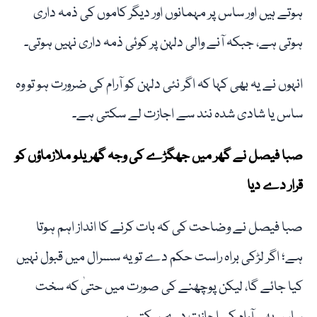
ہوتے ہیں اور ساس پر مہمانوں اور دیگر کاموں کی ذمہ داری
ہوتی ہے، جبکہ آنے والی دلہن پر کوئی ذمہ داری نہیں ہوتی۔
انہوں نے یہ بھی کہا کہ اگر نئی دلہن کو آرام کی ضرورت ہو تو وہ
ساس یا شادی شدہ نند سے اجازت لے سکتی ہے۔
صبا فیصل نے گھر میں جھگڑے کی وجہ گھریلو ملازماؤں کو
قرار دے دیا
صبا فیصل نے وضاحت کی کہ بات کرنے کا انداز اہم ہوتا
ہے؛ اگر لڑکی براہ راست حکم دے تو یہ سسرال میں قبول نہیں
کیا جائے گا، لیکن پوچھنے کی صورت میں حتیٰ کہ سخت