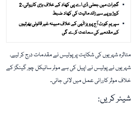
گجرات میں جعلی ڈی اے پی کھاد کے خلاف بڑی کارروائی، 2
کروڑ روپے سے زائد مالیت کی کھاد ضبط
سپریم کورٹ آج پرویز الٰہی کے خلاف مبینہ غیر قانونی بھرتیوں
کے مقدمے کی سماعت کرے گی
متاثرہ شہریوں کی شکایت پر پولیس نے مقدمات درج کر لیے،
شہریوں نے پولیس نے اپیل کی ہے موٹر سائیکل چور گینگز کے
خلاف موثر کاررائی عمل میں لائی جائی۔
شیئر کریں: