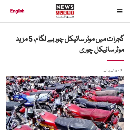
English
گجرات میں موٹر سائیکل چور بے لگام، 5 مزید
موٹر سائیکل چوری
9 مہینے پہلے