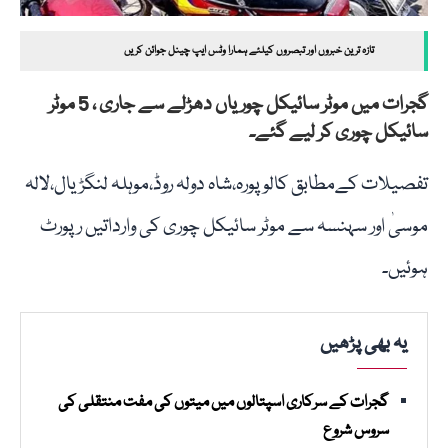
تازہ ترین خبروں اور تبصروں کیلئے ہمارا وٹس ایپ چینل جوائن کریں
گجرات میں موٹر سائیکل چوریاں دھڑلے سے جاری ، 5 موٹر
سائیکل چوری کر لیے گئے۔
تفصیلات کےمطابق کالوپورہ،شاہ دولہ روڈ،موہلہ لنگڑیال،لالہ
موسیٰ اور سہنسہ سے موٹر سائیکل چوری کی وارداتیں رپورٹ
ہوئیں۔
یہ بھی پڑھیں
گجرات کے سرکاری اسپتالوں میں میتوں کی مفت منتقلی کی
سروس شروع