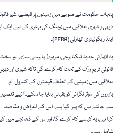
پنجاب حکومت نے صوبے میں زمینوں پر قبضے، غیر قانونی 
دیہی و شہری علاقوں میں زوننگ کی بہتری کے لیے ایک اہم
اینڈ ریگولیٹری اتھارٹی (PERA)۔
یہ اتھارٹی جدید ٹیکنالوجی، مربوط پالیسی سازی، اور سخت
قانونی فریم ورک کے تحت کام کرے گی تاکہ شہری اور دیہی
علاقوں میں زمینوں کے تحفظ، قیمتوں کے کنٹرول، اور
بازاروں کی مؤثر نگرانی کو یقینی بنایا جا سکے۔ آئیے تفصیل
سے جانتے ہیں کہ پیرا کیا ہے، اس کے اغراض و مقاصد
کیا ہیں، یہ کیسے کام کرے گا، اور اس کے ڈھانچے میں کیا
شامل ہے۔