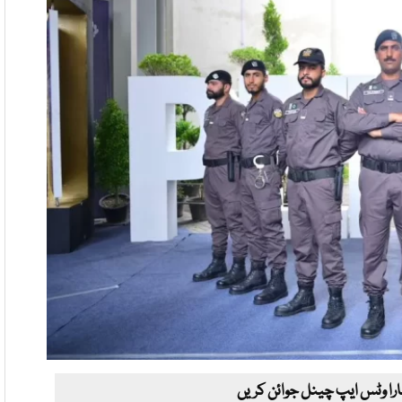
ارا وٹس ایپ چینل جوائن کریں