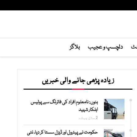
نٹ
دلچسپ و عجیب
بلاگز
زیادہ پڑھی جانے والی خبریں
بنوں: نامعلوم افراد کی فائرنگ سے پولیس
اہلکار شہید
2 سال پہلے
حکومت نے پیٹرول اور ڈیزل سستا کر دیا، نئی