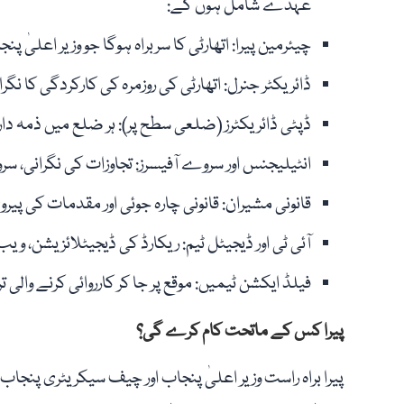
عہدے شامل ہوں گے:
چیئرمین پیرا: اتھارٹی کا سربراہ ہوگا جو وزیر اعلیٰ 
ڈائریکٹر جنرل: اتھارٹی کی روزمرہ کی کارکردگی کا نگرا
ڈپٹی ڈائریکٹرز (ضلعی سطح پر): ہر ضلع میں ذمہ دار
انٹیلیجنس اور سروے آفیسرز: تجاوزات کی نگرانی، سر
قانونی مشیران: قانونی چارہ جوئی اور مقدمات کی پیر
آئی ٹی اور ڈیجیٹل ٹیم: ریکارڈ کی ڈیجیٹلائزیشن، ویب 
فیلڈ ایکشن ٹیمیں: موقع پر جا کر کارروائی کرنے والی 
پیرا کس کے ماتحت کام کرے گی؟
پیرا براہ راست وزیر اعلیٰ پنجاب اور چیف سیکریٹری پنجا