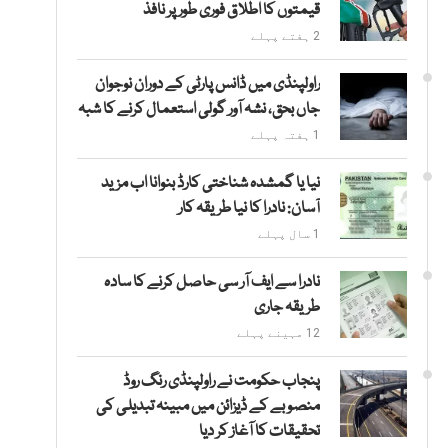
قیمتوں کا اطلاق فوری طور پر نافذ
2 ہفتے پہلے
راولپنڈی میں ڈانس پارٹی کے دوران نوجوان
جاں بحق، نشہ آور گولی استعمال کرنے کا شبہ
1 ہفتہ پہلے
نیا یا گمشدہ شناختی کارڈ بنوانا اب مزید
آسان: نادرا کا نیا طریقہ کار
1 سال پہلے
نادرا سے ایف آر سی حاصل کرنے کا سادہ
طریقہ جاری
12 مہینے پہلے
پنجاب حکومت نے راولپنڈی رنگ روڈ
منصوبے کے ڈیزائن میں مبینہ تبدیلی کی
تحقیقات کا آغاز کر دیا