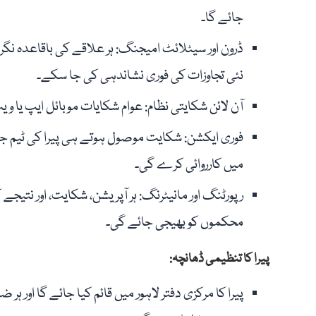
جائے گا۔
ڈرون اور سیٹلائٹ امیجنگ: ہر علاقے کی باقاعدہ نگر
نئی تجاوزات کی فوری نشاندہی کی جا سکے۔
آن لائن شکایتی نظام: عوام شکایات موبائل ایپ یا و
میں کارروائی کرے گی۔
رپورٹنگ اور مانیٹرنگ: ہر آپریشن، شکایت، اور نتیجے
محکموں کو بھیجی جائے گی۔
پیرا کا تنظیمی ڈھانچہ:
پیرا کا مرکزی دفتر لاہور میں قائم کیا جائے گا اور 