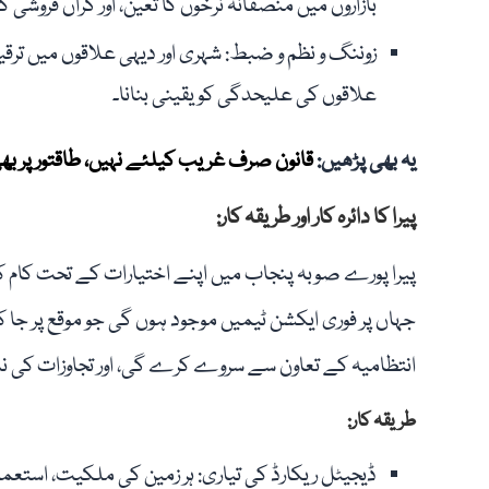
بازاروں میں منصفانہ نرخوں کا تعین، اور گراں فروشی ک
زوننگ و نظم و ضبط: شہری اور دیہی علاقوں میں ترقیات
علاقوں کی علیحدگی کو یقینی بنانا۔
یہ بھی پڑھیں:
قانون صرف غریب کیلئے نہیں، طاقتور پر بھی ل
پیرا کا دائرہ کار اور طریقہ کار:
پیرا پورے صوبہ پنجاب میں اپنے اختیارات کے تحت کام کر
جہاں پر فوری ایکشن ٹیمیں موجود ہوں گی جو موقع پر جا کر
انتظامیہ کے تعاون سے سروے کرے گی، اور تجاوزات کی ن
طریقہ کار:
ڈیجیٹل ریکارڈ کی تیاری: ہر زمین کی ملکیت، استعما