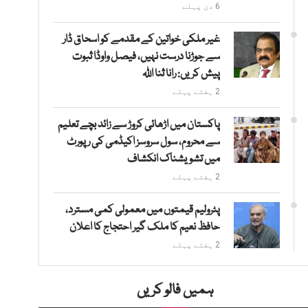
6 دن پہلے
غیر ملکی خواتین کے مقدمے کو اسحاق ڈار
سے جوڑنا درست نہیں، فیصل واوڈا ثبوت
پیش کریں: رانا ثنا اللہ
2 ہفتے پہلے
پاکستان میں اڑھائی کروڑ سے زائد بچے تعلیم
سے محروم، سول سروسز اکیڈمی کی رپورٹ
میں تشویشناک انکشاف
2 ہفتے پہلے
پٹرولیم قیمتوں میں معمولی کمی مسترد،
حافظ نعیم کا ملک گیر احتجاج کا اعلان
2 ہفتے پہلے
ہمیں فالو کریں