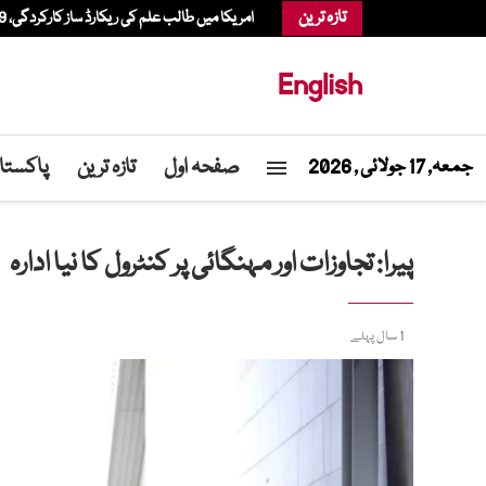
تازہ ترین
امریکا میں طالب علم کی ریکارڈ ساز کارکردگی، 11.99 جی پی اے کے بعد گریڈنگ نظام میں تبدیلی پر غور
English
صفحہ اول
تازہ ترین
پاکستا
جمعہ, 17 جولائی , 2026
پیرا: تجاوزات اور مہنگائی پر کنٹرول کا نیا ادارہ
1 سال پہلے