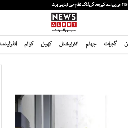
ن
گجرات
جہلم
انٹرنیشنل
کھیل
کرائم
انفوٹینم