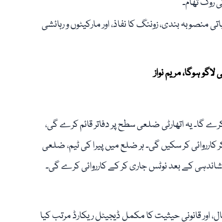
ی روک تھام۔
ی منصوبہ بندی، زوننگ کا نفاذ، اور مارکیٹوں و رہائشی
اگو ہوگا، مریم نواز
ے گا۔ یہ اتھارٹی ضلعی سطح پر دفاتر قائم کرے گی،
 کارروائی کر سکیں گی۔ ہر ضلع میں پیرا کی ٹیم، ضلعی
شاندہی کے بعد نوٹس جاری کر کے کارروائی کرے گی۔
ل، اور قانونی حیثیت کا مکمل ڈیجیٹل ریکارڈ مرتب کیا