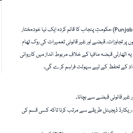
پیرا (Punjab Encroachment and Regulatory Authority) حکومتِ پنجاب کا قائم کردہ ایک نیا خودمختار
ں پر تجاوزات، قبضے اور غیر قانونی تعمیرات کی روک تھام
۔ یہ اتھارٹی قبضہ مافیا کے خلاف مربوط انداز میں کارروائی
ئیداد کے تحفظ کے لیے سہولت فراہم کرے گی۔
ر غیر قانونی قبضے سے بچانا۔
ف ریکارڈ ڈیجیٹل طریقے سے مرتب کرنا تاکہ کسی قسم کی