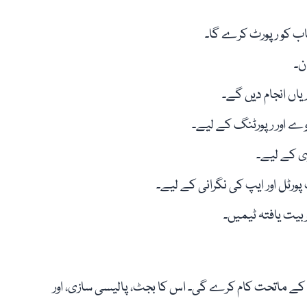
پنجاب کو رپورٹ کرے گا۔
ن۔
یاں انجام دیں گے۔
وے اور رپورٹنگ کے لیے۔
وی کے لیے۔
پورٹل اور ایپ کی نگرانی کے لیے۔
تربیت یافتہ ٹیمیں۔
ب کے ماتحت کام کرے گی۔ اس کا بجٹ، پالیسی سازی، اور