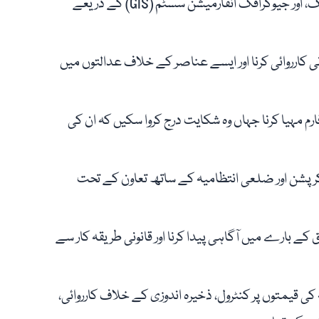
تجاوزات کی نشاندہی: ڈرون سروے، سیٹلائٹ امیجنگ، اور جیوگرافک انفارمیشن سسٹم (GIS) کے ذریعے
نی کارروائی کرنا اور ایسے عناصر کے خلاف عدالتوں میں
رم مہیا کرنا جہاں وہ شکایت درج کروا سکیں کہ ان کی
کرپشن اور ضلعی انتظامیہ کے ساتھ تعاون کے تحت
ے بارے میں آگاہی پیدا کرنا اور قانونی طریقہ کار سے
ی قیمتوں پر کنٹرول، ذخیرہ اندوزی کے خلاف کارروائی،