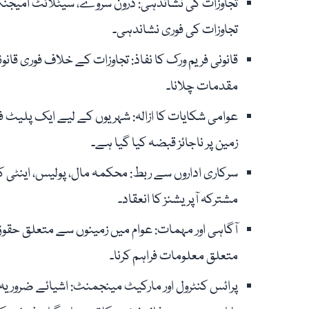
تجاوزات کی فوری نشاندہی۔
قانونی فریم ورک کا نفاذ: تجاوزات کے خلاف فوری قانو
مقدمات چلانا۔
عوامی شکایات کا ازالہ: شہریوں کے لیے ایک پلیٹ فا
زمین پر ناجائز قبضہ کیا گیا ہے۔
سرکاری اداروں سے ربط: محکمہ مال، پولیس، اینٹی 
مشترکہ آپریشنز کا انعقاد۔
آگاہی اور مہمات: عوام میں زمینوں سے متعلق حقوق ک
متعلق معلومات فراہم کرنا۔
پرائس کنٹرول اور مارکیٹ مینجمنٹ: اشیائے ضروریہ ک