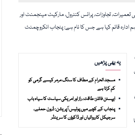
تعمیرات، تجاوزات، پرائس کنٹرول، مارکیٹ مینجمنٹ اور
 ادارہ قائم کیا ہے جس کا نام ہے: پنجاب انکروچمنٹ
یہ بھی پڑھیں
مسجد الحرام کے مطاف کا سنگ مرمر کیسے گرمی کو
کم کرتا ہے
ایپسٹن فائلز: طاقت، راز اور امریکی سیاست کا سیاہ باب
پنجاب کے کچے میں پولیس آپریشن: ڈرون حملے،
سرجیکل کارروائیاں اور ڈاکوؤں کا سرینڈر