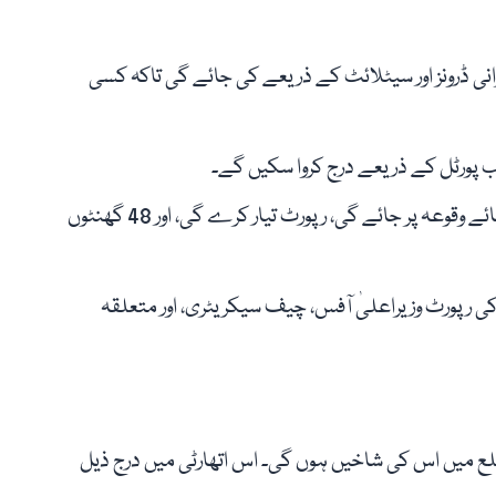
انی ڈرونز اور سیٹلائٹ کے ذریعے کی جائے گی تاکہ کسی
یب پورٹل کے ذریعے درج کروا سکیں گے۔
فوری ایکشن: شکایت موصول ہوتے ہی پیرا کی ٹیم جائے وقوعہ پر جائے گی، رپورٹ تیار کرے گی، اور 48 گھنٹوں
 کی رپورٹ وزیراعلیٰ آفس، چیف سیکریٹری، اور متعلقہ
ہر ضلع میں اس کی شاخیں ہوں گی۔ اس اتھارٹی میں درج ذیل