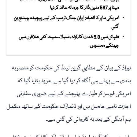
میٹا پر 567 ملین ڈالر کا جرمانہ عائد کر دیا
امریکی ماہر کا انتباہ: ایران جنگ ٹرمپ کے لیے پیچیدہ چیلنج بن
گئی
فلپائن میں 5.8 شدت کا زلزلہ، منیلا سمیت کئی علاقوں میں
جھٹکے محسوس
نوراڈ کے بیان کے مطابق گرین لینڈ کی حکومت کو منصوبہ
بندی سے پہلے ہی آگاہ کر دیا گیا ہے۔ مزید بتایا گیا کہ
امریکی فورسز کو طیارے بھیجنے کے لیے ضروری سفارتی
اجازت نامے حاصل ہیں اور ڈنمارک حکومت کے ساتھ مکمل
ہم آہنگی کے بعد یہ کارروائی کی گئی ہے۔