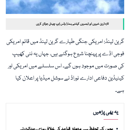
تازہ ترین خبروں اور تبصروں کیلئے ہمارا وٹس ایپ چینل جوائن کریں
گرین لینڈ: امریکی جنگی طیارے گرین لینڈ میں قائم امریکی
فوجی اڈے پر پہنچنا شروع ہوگئے ہیں، جہاں یہ نئی کھیپ
کی صورت میں موجود ہوں گے۔ اس سلسلے میں امریکی اور
کینیڈین دفاعی ادارے نوراڈ نے سوشل میڈیا پر اعلان کیا
ہے۔
یہ بھی پڑھیں
بچوں کے تحفظ سے متعلق قواعد کی خلاف ورزی، عدالت نے