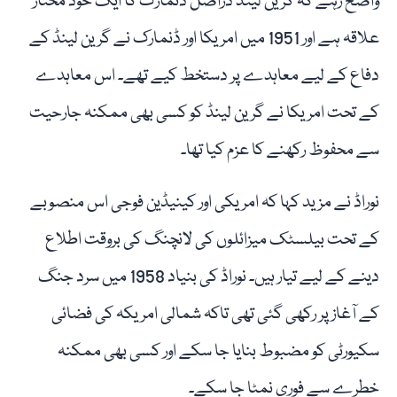
واضح رہے کہ گرین لینڈ دراصل ڈنمارک کا ایک خود مختار
علاقہ ہے اور 1951 میں امریکا اور ڈنمارک نے گرین لینڈ کے
دفاع کے لیے معاہدے پر دستخط کیے تھے۔ اس معاہدے
کے تحت امریکا نے گرین لینڈ کو کسی بھی ممکنہ جارحیت
سے محفوظ رکھنے کا عزم کیا تھا۔
نوراڈ نے مزید کہا کہ امریکی اور کینیڈین فوجی اس منصوبے
کے تحت بیلسٹک میزائلوں کی لانچنگ کی بروقت اطلاع
دینے کے لیے تیار ہیں۔ نوراڈ کی بنیاد 1958 میں سرد جنگ
کے آغاز پر رکھی گئی تھی تاکہ شمالی امریکہ کی فضائی
سکیورٹی کو مضبوط بنایا جا سکے اور کسی بھی ممکنہ
خطرے سے فوری نمٹا جا سکے۔