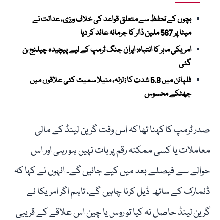
بچوں کے تحفظ سے متعلق قواعد کی خلاف ورزی، عدالت نے
میٹا پر 567 ملین ڈالر کا جرمانہ عائد کر دیا
امریکی ماہر کا انتباہ: ایران جنگ ٹرمپ کے لیے پیچیدہ چیلنج بن
گئی
فلپائن میں 5.8 شدت کا زلزلہ، منیلا سمیت کئی علاقوں میں
جھٹکے محسوس
صدر ٹرمپ کا کہنا تھا کہ اس وقت گرین لینڈ کے مالی
معاملات یا کسی ممکنہ رقم پر بات نہیں ہو رہی اور اس
حوالے سے فیصلے بعد میں کیے جائیں گے۔ انہوں نے کہا کہ
ڈنمارک کے ساتھ ڈیل کرنا چاہیں گے، تاہم اگر امریکا نے
گرین لینڈ حاصل نہ کیا تو روس یا چین اس علاقے کے قریبی