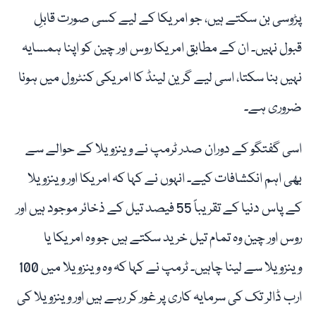
پڑوسی بن سکتے ہیں، جو امریکا کے لیے کسی صورت قابلِ
قبول نہیں۔ ان کے مطابق امریکا روس اور چین کو اپنا ہمسایہ
نہیں بنا سکتا، اسی لیے گرین لینڈ کا امریکی کنٹرول میں ہونا
ضروری ہے۔
اسی گفتگو کے دوران صدر ٹرمپ نے وینزویلا کے حوالے سے
بھی اہم انکشافات کیے۔ انہوں نے کہا کہ امریکا اور وینزویلا
کے پاس دنیا کے تقریباً 55 فیصد تیل کے ذخائر موجود ہیں اور
روس اور چین وہ تمام تیل خرید سکتے ہیں جو وہ امریکا یا
وینزویلا سے لینا چاہیں۔ ٹرمپ نے کہا کہ وہ وینزویلا میں 100
ارب ڈالر تک کی سرمایہ کاری پر غور کر رہے ہیں اور وینزویلا کی