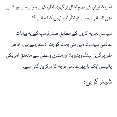
امریکا ایران کی صورتحال پر گہری نظر رکھے ہوئے ہے اور کسی
بھی انسانی المیے کو نظرانداز نہیں کیا جائے گا۔
سیاسی تجزیہ کاروں کے مطابق صدر ٹرمپ کے یہ بیانات
عالمی سیاست میں نئی بحث کو جنم دے رہے ہیں، خاص
طور پر گرین لینڈ، وینزویلا اور مشرقِ وسطیٰ سے متعلق امریکی
پالیسی ایک بار پھر عالمی توجہ کا مرکز بن گئی ہے۔
شیئر کریں: