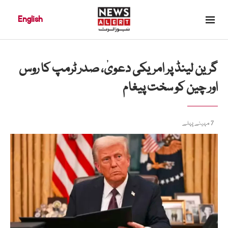
English
گرین لینڈ پر امریکی دعویٰ، صدر ٹرمپ کا روس
اور چین کو سخت پیغام
7 مہینے پہلے