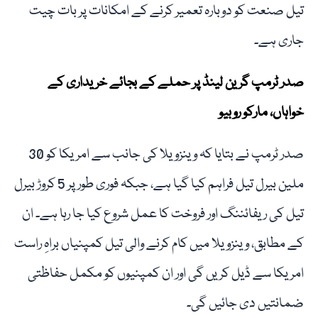
تیل صنعت کو دوبارہ تعمیر کرنے کے امکانات پر بات چیت
جاری ہے۔
صدر ٹرمپ گرین لینڈ پر حملے کے بجائے خریداری کے
خواہاں، مارکو روبیو
صدر ٹرمپ نے بتایا کہ وینزویلا کی جانب سے امریکا کو 30
ملین بیرل تیل فراہم کیا گیا ہے، جبکہ فوری طور پر 5 کروڑ بیرل
تیل کی ریفائننگ اور فروخت کا عمل شروع کیا جا رہا ہے۔ ان
کے مطابق، وینزویلا میں کام کرنے والی تیل کمپنیاں براہِ راست
امریکا سے ڈیل کریں گی اور ان کمپنیوں کو مکمل حفاظتی
ضمانتیں دی جائیں گی۔