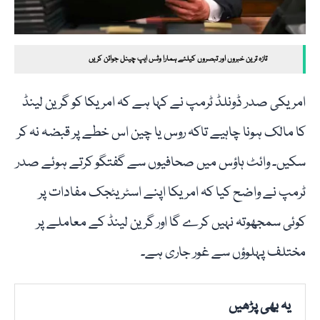
تازہ ترین خبروں اور تبصروں کیلئے ہمارا وٹس ایپ چینل جوائن کریں
امریکی صدر ڈونلڈ ٹرمپ نے کہا ہے کہ امریکا کو گرین لینڈ
کا مالک ہونا چاہیے تاکہ روس یا چین اس خطے پر قبضہ نہ کر
سکیں۔ وائٹ ہاؤس میں صحافیوں سے گفتگو کرتے ہوئے صدر
ٹرمپ نے واضح کیا کہ امریکا اپنے اسٹریٹجک مفادات پر
کوئی سمجھوتہ نہیں کرے گا اور گرین لینڈ کے معاملے پر
مختلف پہلوؤں سے غور جاری ہے۔
یہ بھی پڑھیں