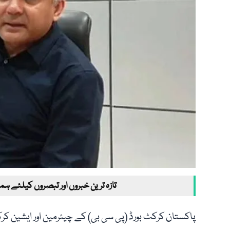
تازہ ترین خبروں اور تبصروں کیلئے ہم
پاکستان کرکٹ بورڈ (پی سی بی) کے چیئرمین اور ایشین