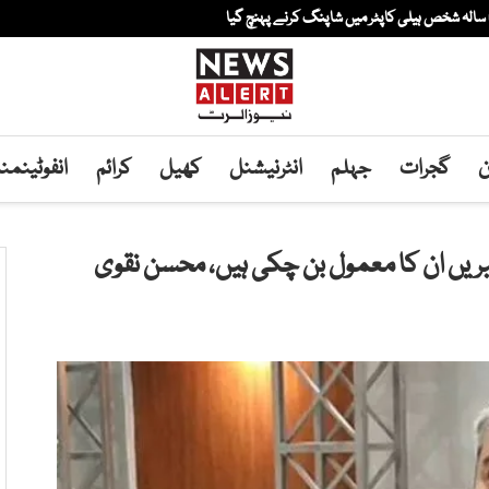
ن
گجرات
جہلم
انٹرنیشنل
کھیل
کرائم
انفوٹینم
ریں ان کا معمول بن چکی ہیں، محسن نقوی