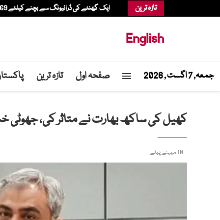
تازہ ترین
ایک گھنٹے کی ڈرائیونگ سے بچنے کیلئے 69 سالہ شخص ہیلی کاپٹر میں شاپنگ کرنے پہنچ گیا
English
صفحہ اول
تازہ ترین
پاکستا
جمعہ, 7 اگست , 2026
کھیل کی ساکھ بھارت نے متاثر کی، جھوٹی خب
10 مہینے پہلے