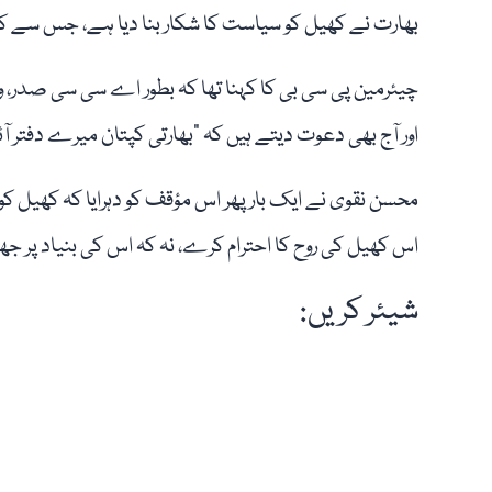
بھارت نے کھیل کو سیاست کا شکار بنا دیا ہے، جس سے کر
چیئرمین پی سی بی کا کہنا تھا کہ بطور اے سی سی صدر، وہ 
اور آج بھی دعوت دیتے ہیں کہ "بھارتی کپتان میرے دفتر آئیں
محسن نقوی نے ایک بار پھر اس مؤقف کو دہرایا کہ کھیل کو س
اس کھیل کی روح کا احترام کرے، نہ کہ اس کی بنیاد پر
شیئر کریں: