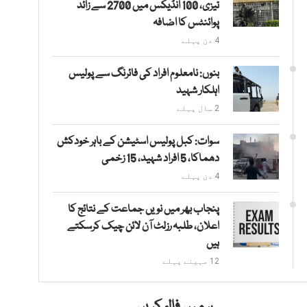
تیزی، 100 انڈیکس میں 2700 سے زائد
پوائنٹس کا اضافہ
4 دن پہلے
بنوں: نامعلوم افراد کی فائرنگ سے پولیس
اہلکار شہید
2 سال پہلے
سوات: کبل پولیس اسٹیشن کے باہر خودکش
دھماکا، 5 افراد شہید، 15 زخمی
4 دن پہلے
پنجاب بھر میں نویں جماعت کے نتائج کا
اعلان، طلبہ رزلٹ آن لائن چیک کرسکتے
ہیں
12 مہینے پہلے
ہمیں فالو کریں