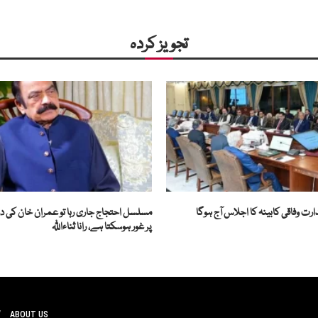
تجویز کردہ
رت وفاقی کابینہ کا اجلاس آج ہوگا
مسلسل احتجاج جاری رہا تو عمران خان کی 
پر غور ہوسکتا ہے، رانا ثناءاللّٰہ
ABOUT US