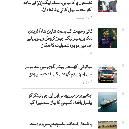
نشستوں پر کامیابی، مسلم لیگ (ن) نے سادہ
اکثریت حاصل کر لی: رانا ثناء اللہ
4 دن پہلے
ذاتی وجوہات کے باعث شاہین شاہ آفریدی
لنکا پریمیئر لیگ چھوڑ کر وطن واپس، پلے
آف میں دوبارہ شمولیت کا امکان
4 دن پہلے
میانوالی: کھیلتے ہوئے گاڑی میں بند ہونے
سے 4 بچے دم گھٹنے کے باعث جاں بحق
4 دن پہلے
آبنائے ہرمز میں یونانی ایل این جی ٹینکر کو
پراسرار واقعہ، کمپنی کا بیان سامنے آ گیا
1 دن پہلے
پاکستان اسٹاک ایکسچینج میں زبردست