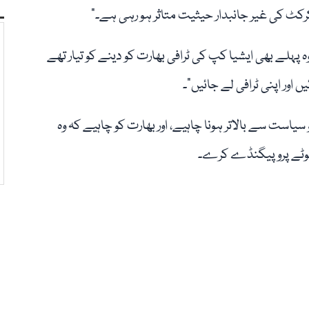
کٹ کی غیر جانبدار حیثیت متاثر ہو رہی ہے۔”
پہلے بھی ایشیا کپ کی ٹرافی بھارت کو دینے کو تیار تھے
 اور اپنی ٹرافی لے جائیں”۔
یاست سے بالاتر ہونا چاہیے، اور بھارت کو چاہیے کہ وہ
 جھوٹے پروپیگنڈے کرے۔