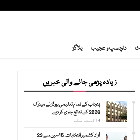
نٹ
دلچسپ و عجیب
بلاگز
زیادہ پڑھی جانے والی خبریں
پنجاب کے تمام تعلیمی بورڈز نے میٹرک
2026 کے نتائج جاری کر دیے
14 گھنٹے پہلے
آزاد کشمیر انتخابات: 45 میں سے 23