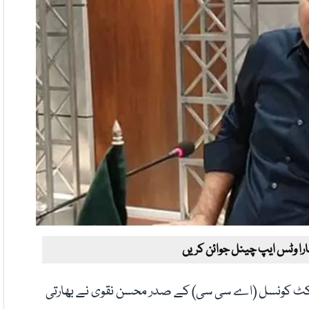
ارا وٹس ایپ چینل جوائن کریں
 کرکٹ کونسل (اے سی سی) کے صدر محسن نقوی نے بھارتی