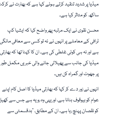
میڈیا پر شدید تنقید کرتے ہوئے کہا ہے کہ بھارت نے ک
ساکھ کو متاثر کیا ہے۔
محسن نقوی نے ایک مرتبہ پھر واضح کیا کہ ایشیا کپ
ٹرافی کے معاملے پر انہوں نے نہ تو کسی سے معافی مانگی
ہے اور نہ ہی کوئی غلطی کی ہے۔ ان کا کہنا تھا کہ بھارتی
میڈیا کی جانب سے پھیلائی جانے والی خبریں مکمل طور
پر جھوٹ اور گمراہ کن ہیں۔
انہوں نے زور دے کر کہا کہ بھارتی میڈیا کا اصل کام اپنے
عوام کو بیوقوف بنانا ہے، اور یہی وہ رویہ ہے جس سے کھیل
کو نقصان پہنچ رہا ہے۔ ان کے مطابق، "بدقسمتی سے