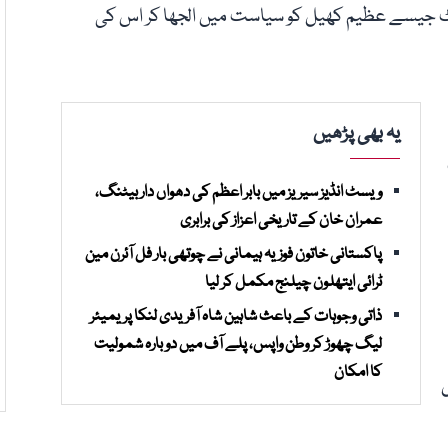
رکٹ جیسے عظیم کھیل کو سیاست میں الجھا کر اس کی
یہ بھی پڑھیں
ویسٹ انڈیز سیریز میں بابر اعظم کی دھواں دار بیٹنگ،
عمران خان کے تاریخی اعزاز کی برابری
پاکستانی خاتون فوزیہ ہیمانی نے چوتھی بار فل آئرن مین
ٹرائی ایتھلون چیلنج مکمل کر لیا
ذاتی وجوہات کے باعث شاہین شاہ آفریدی لنکا پریمیئر
لیگ چھوڑ کر وطن واپس، پلے آف میں دوبارہ شمولیت
کا امکان