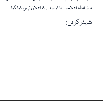
باضابطہ اعلامیے یا فیصلے کا اعلان نہیں کیا گیا۔
شیئر کریں: