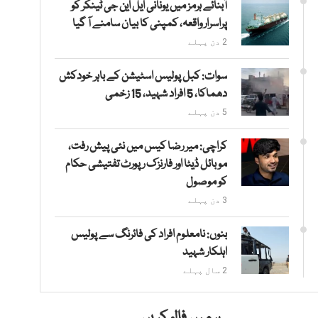
آبنائے ہرمز میں یونانی ایل این جی ٹینکر کو
پراسرار واقعہ، کمپنی کا بیان سامنے آ گیا
2 دن پہلے
سوات: کبل پولیس اسٹیشن کے باہر خودکش
دھماکا، 5 افراد شہید، 15 زخمی
5 دن پہلے
کراچی: میر رضا کیس میں نئی پیش رفت،
موبائل ڈیٹا اور فارنزک رپورٹ تفتیشی حکام
کو موصول
3 دن پہلے
بنوں: نامعلوم افراد کی فائرنگ سے پولیس
اہلکار شہید
2 سال پہلے
ہمیں فالو کریں