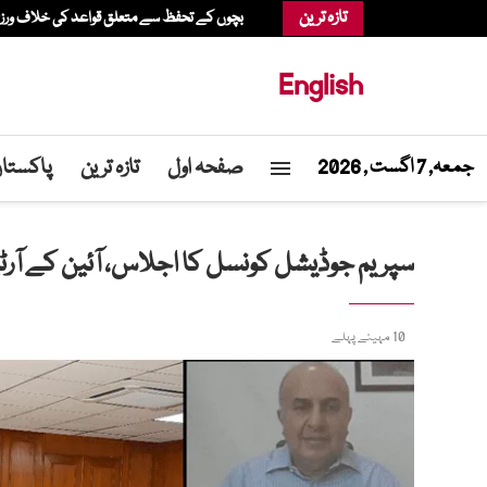
تازہ ترین
بچوں کے تحفظ سے متعلق قواعد کی خلاف ورزی، عدالت نے میٹا پر 567 م
English
صفحہ اول
تازہ ترین
پاکستا
جمعہ, 7 اگست , 2026
سپریم جوڈیشل کونسل کا اجلاس، آئین کے آرٹیکل 209 کے تحت شکایات ک
10 مہینے پہلے