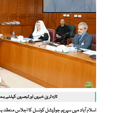
تازہ ترین خبروں اور تبصروں کیلئے ہم