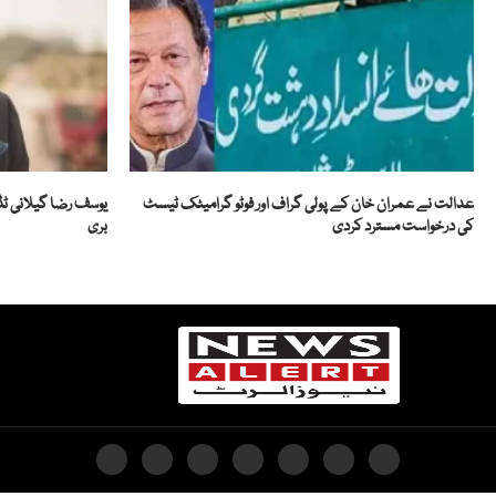
عدالت نے عمران خان کے پولی گراف اور فوٹو گرامیٹک ٹیسٹ
کی درخواست مسترد کردی
بری