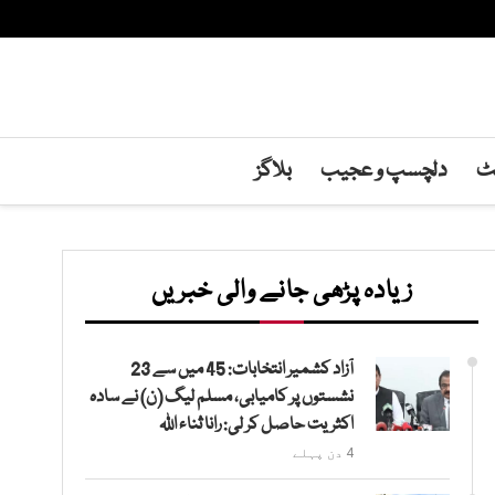
نٹ
دلچسپ و عجیب
بلاگز
زیادہ پڑھی جانے والی خبریں
آزاد کشمیر انتخابات: 45 میں سے 23
نشستوں پر کامیابی، مسلم لیگ (ن) نے سادہ
اکثریت حاصل کر لی: رانا ثناء اللہ
4 دن پہلے