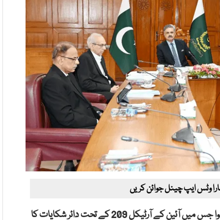
ارا وٹس ایپ چینل جوائن کریں
اسلام آباد میں سپریم جوڈیشل کونسل کا اجلاس منعقد ہوا جس میں آئین کے آرٹیکل 209 کے تحت دائر شکایات کا