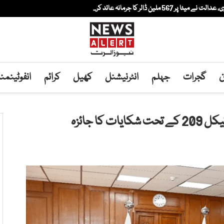
لین ڈالر کا جرمانہ عائد کر...
ن
گجرات
جہلم
انٹرنیشنل
کھیل
کرائم
انفوٹینم
ا جائزہ