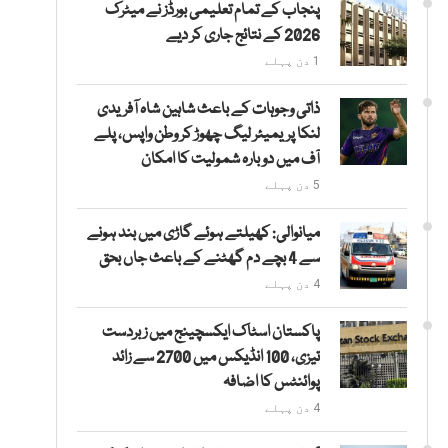
پنجاب کے تمام تعلیمی بورڈز نے میٹرک
2026 کے نتائج جاری کر دیے
1 دن پہلے
ذاتی وجوہات کے باعث شاہین شاہ آفریدی
لنکا پریمیئر لیگ چھوڑ کر وطن واپس، پلے
آف میں دوبارہ شمولیت کا امکان
5 دن پہلے
میانوالی: کھیلتے ہوئے گاڑی میں بند ہونے
سے 4 بچے دم گھٹنے کے باعث جاں بحق
4 دن پہلے
پاکستان اسٹاک ایکسچینج میں زبردست
تیزی، 100 انڈیکس میں 2700 سے زائد
پوائنٹس کا اضافہ
4 دن پہلے