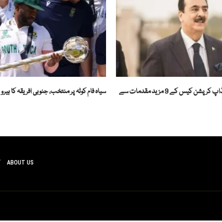
یوسف رضا گیلانی ٹڈاپ کرپشن کیس کے 9 مزید مقدمات سے
سیاہ فام کوٹہ پر منتخب، جنوبی افریقہ کا ہیرو
ABOUT US