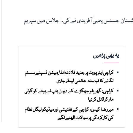
تان جسٹس یحییٰ آفریدی نے کی۔ اجلاس میں سپریم
یہ بھی پڑھیں
کراچی ایئرپورٹ پر جدید فلائٹ انفارمیشن ڈسپلے سسٹم
لگانے کا فیصلہ، عالمی ٹینڈر جاری
کراچی: گھریلو جھگڑے کے دوران باپ نے بیٹے کو گولی
مار کر قتل کر دیا
میر رضا کیس: کراچی کے تفتیشی اور میڈیکو لیگل نظام
کی کارکردگی پر سوالات اٹھنے لگے