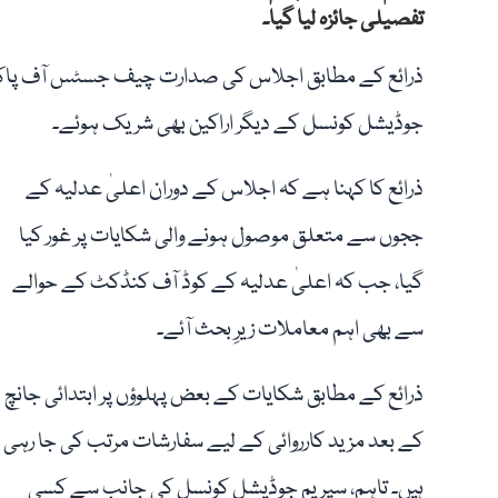
تفصیلی جائزہ لیا گیا۔
ذرائع کے مطابق اجلاس کی صدارت چیف جسٹس آف پاکس
جوڈیشل کونسل کے دیگر اراکین بھی شریک ہوئے۔
ذرائع کا کہنا ہے کہ اجلاس کے دوران اعلیٰ عدلیہ کے
ججوں سے متعلق موصول ہونے والی شکایات پر غور کیا
گیا، جب کہ اعلیٰ عدلیہ کے کوڈ آف کنڈکٹ کے حوالے
سے بھی اہم معاملات زیرِ بحث آئے۔
ذرائع کے مطابق شکایات کے بعض پہلوؤں پر ابتدائی جانچ
کے بعد مزید کارروائی کے لیے سفارشات مرتب کی جا رہی
ہیں۔ تاہم، سپریم جوڈیشل کونسل کی جانب سے کسی