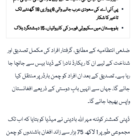
پی آئی اے کی سعودی عرب جانے والی 6 پروازیں 18 گھنٹے تک
تاخیر کا شکار
بلوچستان میں سکیورٹی فورسز کی کارروائیاں، 15 دہشتگرد ہلاک
ضلعی انتظامیہ کے مطابق، گرفتار افراد کی مکمل تصدیق اور
شناخت کے لیے ان کا ریکارڈ نادرا کے ڈیٹا بیس سے جانچا جا
رہا ہے۔ تصدیق کے بعد ان افراد کو چمن بارڈر پر منتقل کیا
جائے گا، جہاں سے انہیں بابِ دوستی کے ذریعے افغانستان
واپس بھیجا جائے گا۔
ڈپٹی کمشنر کوئٹہ مہر اللہ بادینی نے میڈیا کو بتایا کہ اب تک
مجموعی طور پر 1 لاکھ 75 ہزار سے زائد افغان باشندوں کو چمن