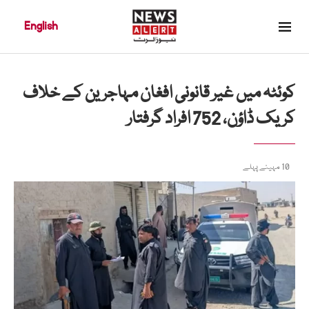
English
کوئٹہ میں غیر قانونی افغان مہاجرین کے خلاف
کریک ڈاؤن، 752 افراد گرفتار
10 مہینے پہلے