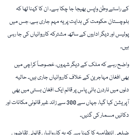
کے راستے وطن واپس بھیجا جا چکا ہے۔ ان کا کہنا تھا کہ
بلوچستان حکومت کی ہدایت پر یہ مہم جاری ہے، جس میں
پولیس اور دیگر اداروں کے ساتھ مشترکہ کارروائیاں کی جا رہی
ہیں۔
واضح رہے کہ ملک کے دیگر شہروں، خصوصاً کراچی میں
بھی افغان مہاجرین کے خلاف کارروائیاں جاری ہیں۔ حالیہ
دنوں میں ناردرن بائی پاس پر قائم ایک افغان بستی میں بھی
آپریشن کیا گیا، جہاں سے 300 سے زائد غیر قانونی مکانات اور
دکانیں مسمار کی گئیں۔
ضلعی انتظامیہ کا کہنا ہے کہ یہ کارروائیاں قانونی تقاضوں