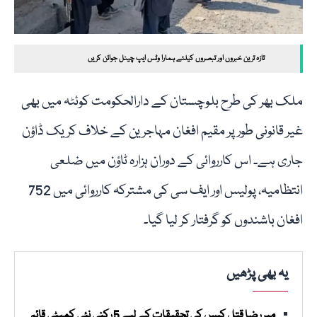
تازہ ترین خبروں اور تبصروں کیلئے ہمارا وٹس ایپ چینل جوائن کریں
ملک بھر کی طرح بلوچستان کے دارالحکومت کوئٹہ میں بھی
غیر قانونی طور پر مقیم افغان مہاجرین کے خلاف کریک ڈاؤن
جاری ہے۔ اس کارروائی کے دوران ہزارہ ٹاؤن میں ضلعی
انتظامیہ، پولیس اور ایف سی کی مشترکہ کارروائی میں 752
افغان باشندوں کو گرفتار کر لیا گیا۔
یہ بھی پڑھیں
میر رضا قتل کیس کی تحقیقات کے لیے 5 رکنی نئی کمیٹی قائم