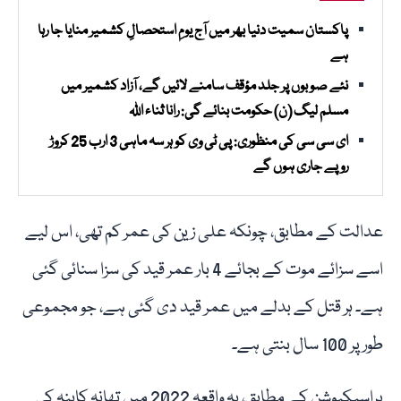
پاکستان سمیت دنیا بھر میں آج یومِ استحصالِ کشمیر منایا جا رہا
ہے
نئے صوبوں پر جلد مؤقف سامنے لائیں گے، آزاد کشمیر میں
مسلم لیگ (ن) حکومت بنائے گی: رانا ثناء اللہ
ای سی سی کی منظوری: پی ٹی وی کو ہر سہ ماہی 3 ارب 25 کروڑ
روپے جاری ہوں گے
عدالت کے مطابق، چونکہ علی زین کی عمر کم تھی، اس لیے
اسے سزائے موت کے بجائے 4 بار عمر قید کی سزا سنائی گئی
ہے۔ ہر قتل کے بدلے میں عمر قید دی گئی ہے، جو مجموعی
طور پر 100 سال بنتی ہے۔
پراسیکیوشن کے مطابق، یہ واقعہ 2022 میں تھانہ کاہنہ کی