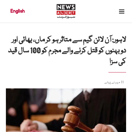
English
لاہور: آن لائن گیم سے متاثر ہو کر ماں، بھائی اور
دو بہنوں کو قتل کرنے والے مجرم کو 100 سال قید
کی سزا
11 مہینے پہلے