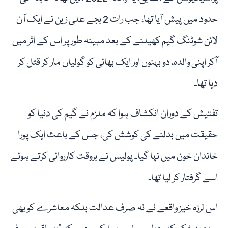
حدود میں پیش آیا تھا، جب رات 2 بجے علی زین نے ایک آن
لائن شوٹنگ گیم کھیلنے کے بعد مبینہ طور پر اس کے اثر میں
آکر اپنی والدہ، دو بہنوں اور ایک بھائی کو گولیاں مار کر قتل کر
دیا تھا۔
تفتیش کے دوران انکشاف ہوا کہ ملزم نے گیم کی دنیا کو
حقیقت میں بدلنے کی کوشش کی، جس کے باعث ایک پورا
خاندان خون میں نہا گیا۔ پولیس نے بروقت کارروائی کرتے ہوئے
اسے گرفتار کر لیا تھا۔
اس لرزہ خیز واقعے نے نہ صرف عدالت بلکہ معاشرے کو بھی