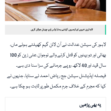
تازہ ترین خبروں اور تبصروں کیلئے ہمارا وٹس ایپ چینل جوائن کریں
لاہور کی سیشن عدالت نے آن لائن گیم کھیلتے ہوئے ماں،
بھائی اور دو بہنوں کو قتل کرنے والے نوجوان علی زین کو 100
سال قید اور 40 لاکھ روپے جرمانے کی سزا سنا دی ہے۔
فیصلہ ایڈیشنل سیشن جج ریاض احمد نے سنایا، جنہوں نے
کہا کہ مجرم کے خلاف جرم مکمل طور پر ثابت ہو چکا ہے۔
یہ بھی پڑھیں