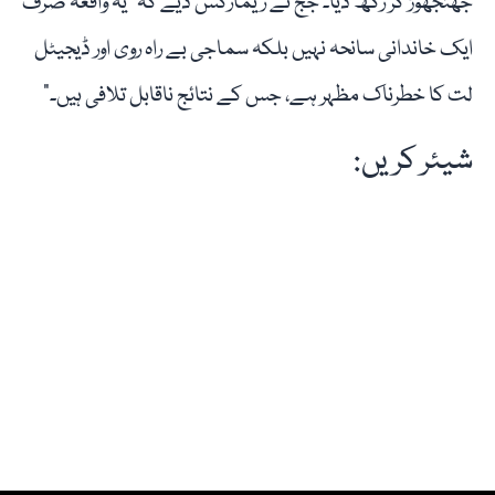
جھنجھوڑ کر رکھ دیا۔ جج نے ریمارکس دیے کہ “یہ واقعہ صرف
ایک خاندانی سانحہ نہیں بلکہ سماجی بے راہ روی اور ڈیجیٹل
لت کا خطرناک مظہر ہے، جس کے نتائج ناقابل تلافی ہیں۔”
شیئر کریں: