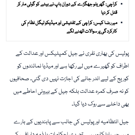
کراچی: گھریلو جھگڑے کے دوران باپ نے بیٹے کو گولی مار کر
قتل کر دیا
میر رضا کیس: کراچی کے تفتیشی اور میڈیکو لیگل نظام کی
کارکردگی پر سوالات اٹھنے لگے
پولیس کی بھاری نفری نے جیل کمپلیکس اور عدالت کے
اطراف کو گھیرے میں لے رکھا ہے اور میڈیا نمائندوں کو
کوریج کے لیے اندر جانے کی اجازت نہیں دی گئی۔ صحافیوں
کو نہ صرف کمرہ عدالت بلکہ جیل کے بیرونی احاطے میں
بھی داخلے سے روک دیا گیا۔
جیل انتظامیہ اور پولیس کی جانب سے پابندیوں کے بارے
میں جب اہلکاروں سے تحریری احکامات یا ذمہ دار افسر کی