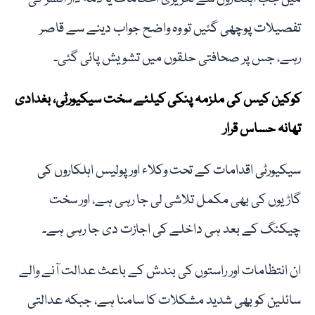
تفصیلات پوچھی گئیں تو وہ واضح جواب دینے سے قاصر
رہے، جس پر صحافتی حلقوں میں تشویش پائی گئی۔
کوکین کیس کی ملزمہ پنکی کیلئے سخت سیکیورٹی، بغدادی
تھانہ حساس قرار
سیکیورٹی اقدامات کے تحت وکلاء اور پولیس اہلکاروں کی
گاڑیوں کی بھی مکمل تلاشی لی جا رہی ہے، اور سخت
چیکنگ کے بعد ہی داخلے کی اجازت دی جا رہی ہے۔
ان انتظامات اور راستوں کی بندش کے باعث عدالت آنے والے
سائلین کو بھی شدید مشکلات کا سامنا ہے، جبکہ عدالتی