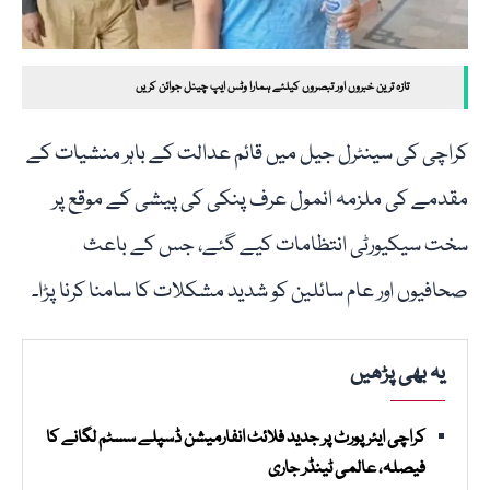
تازہ ترین خبروں اور تبصروں کیلئے ہمارا وٹس ایپ چینل جوائن کریں
کراچی کی سینٹرل جیل میں قائم عدالت کے باہر منشیات کے
مقدمے کی ملزمہ انمول عرف پنکی کی پیشی کے موقع پر
سخت سیکیورٹی انتظامات کیے گئے، جس کے باعث
صحافیوں اور عام سائلین کو شدید مشکلات کا سامنا کرنا پڑا۔
یہ بھی پڑھیں
کراچی ایئرپورٹ پر جدید فلائٹ انفارمیشن ڈسپلے سسٹم لگانے کا
فیصلہ، عالمی ٹینڈر جاری