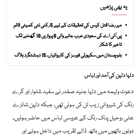
یہ بھی پڑھیں
میر رضا قتل کیس کی تحقیقات کے لیے 5 رکنی نئی کمیٹی قائم
پی آئی اے کی سعودی عرب جانے والی 6 پروازیں 18 گھنٹے تک
تاخیر کا شکار
بلوچستان میں سکیورٹی فورسز کی کارروائیاں، 15 دہشتگرد ہلاک
دلہا دلہن کی آمد اور لباس
دعوت ولیمہ میں دلہا جنید صفدر نے سفید شلوار اور گرے
رنگ کی شیروانی زیب تن کی ہوئی تھی، جبکہ دلہن شانزے
علی روحیل پنک رنگ کے عروسی لباس میں حاضر ہوئیں۔
دونوں ہاتھوں میں ہاتھ ڈالے تقریب میں داخل ہوئے اور