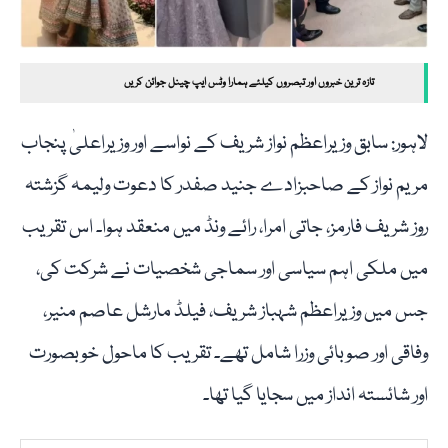
تازہ ترین خبروں اور تبصروں کیلئے ہمارا وٹس ایپ چینل جوائن کریں
لاہور: سابق وزیراعظم نواز شریف کے نواسے اور وزیراعلیٰ پنجاب
مریم نواز کے صاحبزادے جنید صفدر کا دعوت ولیمہ گزشتہ
روز شریف فارمز، جاتی امرا، رائے ونڈ میں منعقد ہوا۔ اس تقریب
میں ملکی اہم سیاسی اور سماجی شخصیات نے شرکت کی،
جس میں وزیراعظم شہباز شریف، فیلڈ مارشل عاصم منیر،
وفاقی اور صوبائی وزرا شامل تھے۔ تقریب کا ماحول خوبصورت
اور شائستہ انداز میں سجایا گیا تھا۔