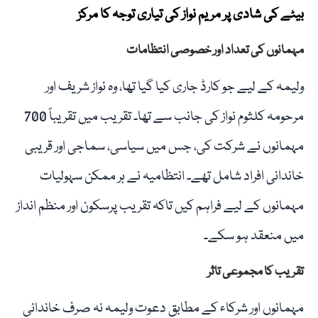
بیٹے کی شادی پر مریم نواز کی تیاری توجہ کا مرکز
مہمانوں کی تعداد اور خصوصی انتظامات
ولیمہ کے لیے جو کارڈ جاری کیا گیا تھا، وہ نواز شریف اور
مرحومہ کلثوم نواز کی جانب سے تھا۔ تقریب میں تقریباً 700
مہمانوں نے شرکت کی، جس میں سیاسی، سماجی اور قریبی
خاندانی افراد شامل تھے۔ انتظامیہ نے ہر ممکن سہولیات
مہمانوں کے لیے فراہم کیں تاکہ تقریب پرسکون اور منظم انداز
میں منعقد ہو سکے۔
تقریب کا مجموعی تاثر
مہمانوں اور شرکاء کے مطابق دعوت ولیمہ نہ صرف خاندانی