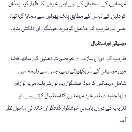
مہمانوں کے استقبال کے لیے اپنی خوشی کا اظہار کیا۔ پنڈال
کو دلہن کے لباس کے مطابق پنک پھولوں سے سجایا گیا تھا،
جس نے تقریب کے ماحول کو مزید خوشگوار اور دلکش بنایا۔
موسیقی اور استقبال
تقریب کے دوران سازندے خوبصورت دھنوں کے ساتھ فضا
میں موسیقی کے سُر بکھیرتے رہے، جس سے ولیمہ میں
شامل مہمانوں کا موڈ خوشگوار رہا۔ نواز شریف، مریم نواز اور
دلہا جنید صفدر خود مہمانوں کا استقبال کرتے رہے، اور
تقریب کے دوران باہمی خوشگوار گفتگو اور خاندانی ماحول نظر
آیا۔