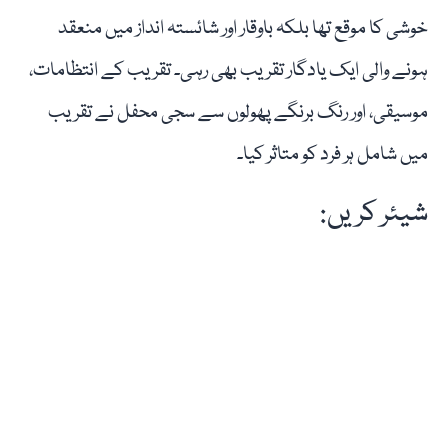
خوشی کا موقع تھا بلکہ باوقار اور شائستہ انداز میں منعقد
ہونے والی ایک یادگار تقریب بھی رہی۔ تقریب کے انتظامات،
موسیقی، اور رنگ برنگے پھولوں سے سجی محفل نے تقریب
میں شامل ہر فرد کو متاثر کیا۔
شیئر کریں: