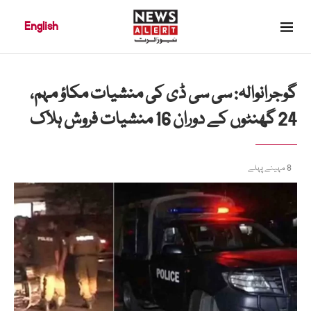
English
گوجرانوالہ: سی سی ڈی کی منشیات مکاؤ مہم،
24 گھنٹوں کے دوران 16 منشیات فروش ہلاک
8 مہینے پہلے