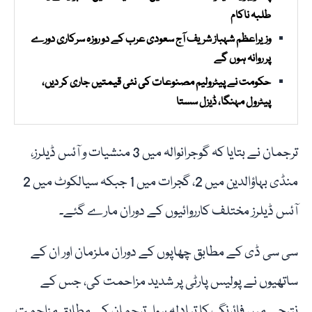
طلبہ ناکام
وزیراعظم شہباز شریف آج سعودی عرب کے دو روزہ سرکاری دورے
پر روانہ ہوں گے
حکومت نے پیٹرولیم مصنوعات کی نئی قیمتیں جاری کر دیں،
پیٹرول مہنگا، ڈیزل سستا
ترجمان نے بتایا کہ گوجرانوالہ میں 3 منشیات و آئس ڈیلرز،
منڈی بہاؤالدین میں 2، گجرات میں 1 جبکہ سیالکوٹ میں 2
آئس ڈیلرز مختلف کارروائیوں کے دوران مارے گئے۔
سی سی ڈی کے مطابق چھاپوں کے دوران ملزمان اور ان کے
ساتھیوں نے پولیس پارٹی پر شدید مزاحمت کی، جس کے
نتیجے میں فائرنگ کا تبادلہ ہوا۔ ترجمان کے مطابق مزاحمت