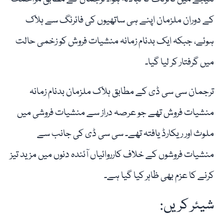
کے دوران ملزمان اپنے ہی ساتھیوں کی فائرنگ سے ہلاک
ہوئے، جبکہ ایک بدنام زمانہ منشیات فروش کو زخمی حالت
میں گرفتار کر لیا گیا۔
ترجمان سی سی ڈی کے مطابق ہلاک ملزمان بدنام زمانہ
منشیات فروش تھے جو عرصہ دراز سے منشیات فروشی میں
ملوث اور ریکارڈ یافتہ تھے۔ سی سی ڈی کی جانب سے
منشیات فروشوں کے خلاف کارروائیاں آئندہ دنوں میں مزید تیز
کرنے کا عزم بھی ظاہر کیا گیا ہے۔
شیئر کریں: