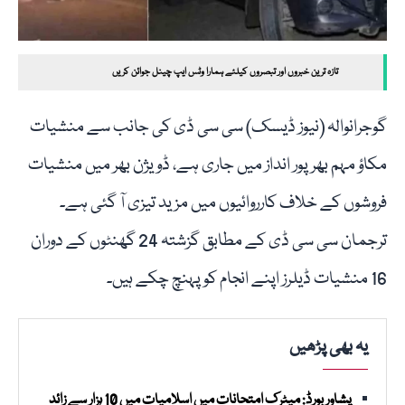
تازہ ترین خبروں اور تبصروں کیلئے ہمارا وٹس ایپ چینل جوائن کریں
گوجرانوالہ (نیوز ڈیسک) سی سی ڈی کی جانب سے منشیات
مکاؤ مہم بھرپور انداز میں جاری ہے، ڈویژن بھر میں منشیات
فروشوں کے خلاف کارروائیوں میں مزید تیزی آ گئی ہے۔
ترجمان سی سی ڈی کے مطابق گزشتہ 24 گھنٹوں کے دوران
16 منشیات ڈیلرز اپنے انجام کو پہنچ چکے ہیں۔
یہ بھی پڑھیں
پشاور بورڈ: میٹرک امتحانات میں اسلامیات میں 10 ہزار سے زائد