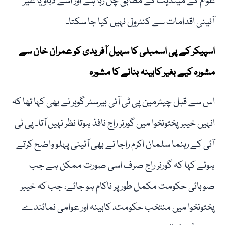
عوام کے مینڈیٹ کے مطابق چل رہا ہے اور اسے دباؤ یا غیر
آئینی اقدامات سے کنٹرول نہیں کیا جا سکتا۔
اسپیکر کے پی اسمبلی کا سہیل آفریدی کو عمران خان سے
مشورہ کیے بغیر کابینہ بنانے کا مشورہ
اس سے قبل چیئرمین پی ٹی آئی بیرسٹر گوہر نے بھی کہا تھا کہ
انہیں خیبر پختونخوا میں گورنر راج نافذ ہوتا نظر نہیں آتا۔ پی ٹی
آئی کے رہنما سلمان اکرم راجا نے بھی آئینی پہلو واضح کرتے
ہوئے کہا کہ گورنر راج صرف اسی صورت ممکن ہے جب
صوبائی حکومت مکمل طور پر ناکام ہو جائے، جب کہ خیبر
پختونخوا میں منتخب حکومت، کابینہ اور عوامی نمائندے