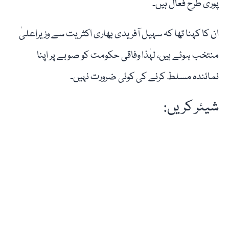
پوری طرح فعال ہیں۔
ان کا کہنا تھا کہ سہیل آفریدی بھاری اکثریت سے وزیراعلیٰ
منتخب ہوئے ہیں، لہٰذا وفاقی حکومت کو صوبے پر اپنا
نمائندہ مسلط کرنے کی کوئی ضرورت نہیں۔
شیئر کریں: