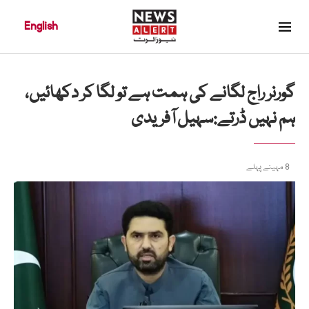
English
گورنر راج لگانے کی ہمت ہے تو لگا کر دکھائیں،
ہم نہیں ڈرتے:سہیل آفریدی
8 مہینے پہلے