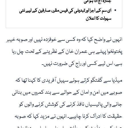
جنازہ آج ادا ہوگی
ای سم کے اجرا اور تبدیلی کی فیس مقرر، صارفین کے لیے نئی
سہولت کا اعلان
انہوں نے واضح کیا کہ وہ کسی سے خوفزدہ نہیں اور صوبہ خیبر
پختونخوا پہلے ہی عمران خان کے نظریئے کے تحت چل رہا
ہے، اس لیے کسی اور راج کی ضرورت نہیں۔
میڈیا سے گفتگو کرتے ہوئے سہیل آفریدی کا کہنا تھا کہ
صوبے میں امن و امان کے حوالے سے بند کمروں میں بنائی
جانے والی پالیسیاں نافذ کرنے کی کوشش کرنے والوں کو
حقیقت کا ادراک کرنا چاہیے۔ انہوں نے مزید کہا کہ صوبہ