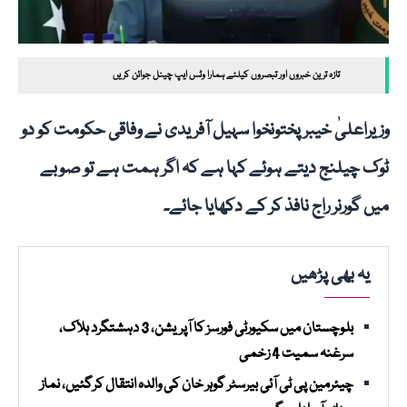
تازہ ترین خبروں اور تبصروں کیلئے ہمارا وٹس ایپ چینل جوائن کریں
وزیراعلیٰ خیبر پختونخوا سہیل آفریدی نے وفاقی حکومت کو دو
ٹوک چیلنج دیتے ہوئے کہا ہے کہ اگر ہمت ہے تو صوبے
میں گورنر راج نافذ کر کے دکھایا جائے۔
یہ بھی پڑھیں
بلوچستان میں سکیورٹی فورسز کا آپریشن، 3 دہشتگرد ہلاک،
سرغنہ سمیت 4 زخمی
چیئرمین پی ٹی آئی بیرسٹر گوہر خان کی والدہ انتقال کرگئیں، نماز