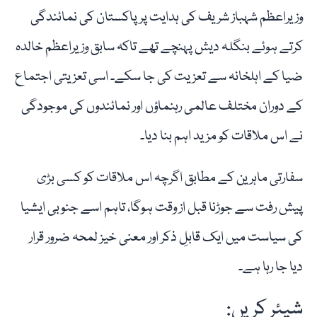
وزیراعظم شہباز شریف کی ہدایت پر پاکستان کی نمائندگی
کرتے ہوئے بنگلہ دیش پہنچے تھے تاکہ سابق وزیراعظم خالدہ
ضیا کے اہلخانہ سے تعزیت کی جا سکے۔ اسی تعزیتی اجتماع
کے دوران مختلف عالمی رہنماؤں اور نمائندوں کی موجودگی
نے اس ملاقات کو مزید اہم بنا دیا۔
سفارتی ماہرین کے مطابق اگرچہ اس ملاقات کو کسی بڑی
پیش رفت سے جوڑنا قبل از وقت ہوگا، تاہم اسے جنوبی ایشیا
کی سیاست میں ایک قابلِ ذکر اور معنی خیز لمحہ ضرور قرار
دیا جا رہا ہے۔
شیئر کریں: