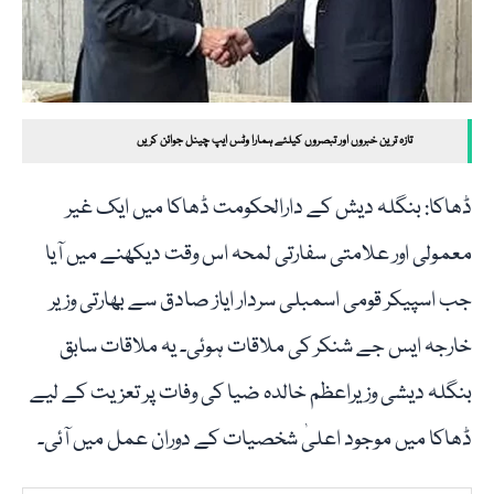
تازہ ترین خبروں اور تبصروں کیلئے ہمارا وٹس ایپ چینل جوائن کریں
ڈھاکا: بنگلہ دیش کے دارالحکومت ڈھاکا میں ایک غیر
معمولی اور علامتی سفارتی لمحہ اس وقت دیکھنے میں آیا
جب اسپیکر قومی اسمبلی سردار ایاز صادق سے بھارتی وزیر
خارجہ ایس جے شنکر کی ملاقات ہوئی۔ یہ ملاقات سابق
بنگلہ دیشی وزیراعظم خالدہ ضیا کی وفات پر تعزیت کے لیے
ڈھاکا میں موجود اعلیٰ شخصیات کے دوران عمل میں آئی۔