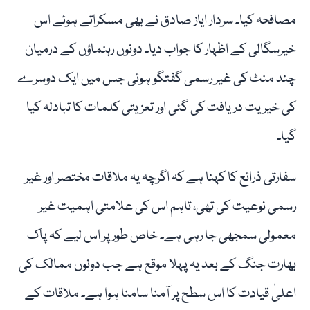
مصافحہ کیا۔ سردار ایاز صادق نے بھی مسکراتے ہوئے اس
خیرسگالی کے اظہار کا جواب دیا۔ دونوں رہنماؤں کے درمیان
چند منٹ کی غیر رسمی گفتگو ہوئی جس میں ایک دوسرے
کی خیریت دریافت کی گئی اور تعزیتی کلمات کا تبادلہ کیا
گیا۔
سفارتی ذرائع کا کہنا ہے کہ اگرچہ یہ ملاقات مختصر اور غیر
رسمی نوعیت کی تھی، تاہم اس کی علامتی اہمیت غیر
معمولی سمجھی جا رہی ہے۔ خاص طور پر اس لیے کہ پاک
بھارت جنگ کے بعد یہ پہلا موقع ہے جب دونوں ممالک کی
اعلیٰ قیادت کا اس سطح پر آمنا سامنا ہوا ہے۔ ملاقات کے