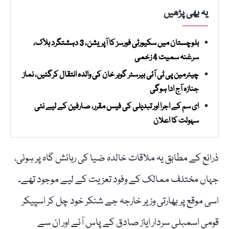
یہ بھی پڑھیں
بلوچستان میں سکیورٹی فورسز کا آپریشن، 3 دہشتگرد ہلاک،
سرغنہ سمیت 4 زخمی
چیئرمین پی ٹی آئی بیرسٹر گوہر خان کی والدہ انتقال کرگئیں، نماز
جنازہ آج ادا ہوگی
ای سم کے اجرا اور تبدیلی کی فیس مقرر، صارفین کے لیے نئی
سہولت کا اعلان
ذرائع کے مطابق یہ ملاقات خالدہ ضیا کی رہائش گاہ پر ہوئی،
جہاں مختلف ممالک کے وفود تعزیت کے لیے موجود تھے۔
اسی موقع پر بھارتی وزیر خارجہ جے شنکر خود چل کر اسپیکر
قومی اسمبلی سردار ایاز صادق کے پاس آئے اور ان سے