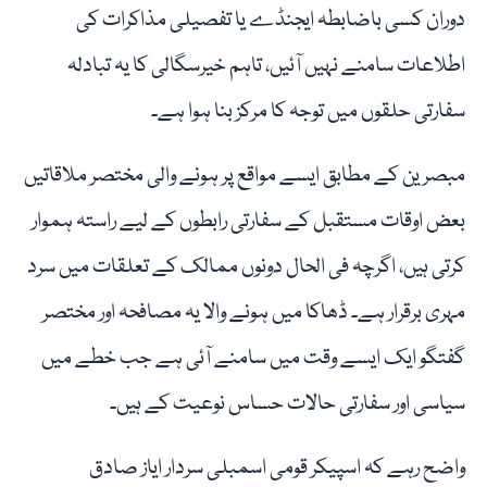
دوران کسی باضابطہ ایجنڈے یا تفصیلی مذاکرات کی
اطلاعات سامنے نہیں آئیں، تاہم خیرسگالی کا یہ تبادلہ
سفارتی حلقوں میں توجہ کا مرکز بنا ہوا ہے۔
مبصرین کے مطابق ایسے مواقع پر ہونے والی مختصر ملاقاتیں
بعض اوقات مستقبل کے سفارتی رابطوں کے لیے راستہ ہموار
کرتی ہیں، اگرچہ فی الحال دونوں ممالک کے تعلقات میں سرد
مہری برقرار ہے۔ ڈھاکا میں ہونے والا یہ مصافحہ اور مختصر
گفتگو ایک ایسے وقت میں سامنے آئی ہے جب خطے میں
سیاسی اور سفارتی حالات حساس نوعیت کے ہیں۔
واضح رہے کہ اسپیکر قومی اسمبلی سردار ایاز صادق