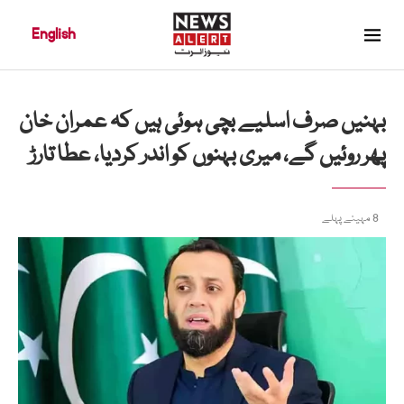
English
بہنیں صرف اسلیے بچی ہوئی ہیں کہ عمران خان
پھر روئیں گے، میری بہنوں کو اندر کردیا، عطا تارڑ
8 مہینے پہلے