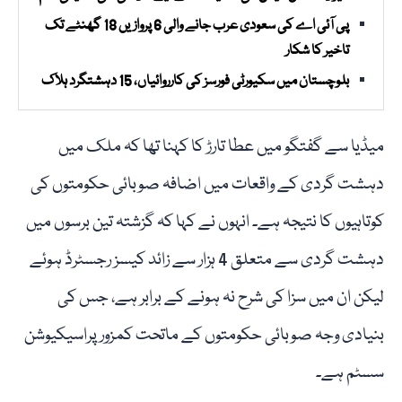
پی آئی اے کی سعودی عرب جانے والی 6 پروازیں 18 گھنٹے تک
تاخیر کا شکار
بلوچستان میں سکیورٹی فورسز کی کارروائیاں، 15 دہشتگرد ہلاک
میڈیا سے گفتگو میں عطا تارڑ کا کہنا تھا کہ ملک میں
دہشت گردی کے واقعات میں اضافہ صوبائی حکومتوں کی
کوتاہیوں کا نتیجہ ہے۔ انہوں نے کہا کہ گزشتہ تین برسوں میں
دہشت گردی سے متعلق 4 ہزار سے زائد کیسز رجسٹرڈ ہوئے
لیکن ان میں سزا کی شرح نہ ہونے کے برابر ہے، جس کی
بنیادی وجہ صوبائی حکومتوں کے ماتحت کمزور پراسیکیوشن
سسٹم ہے۔