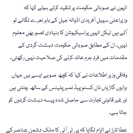
انہوں نے صوبائی حکومت پر تنقید کرتے ہوئے کہا کہ
وزیراعلیٰ سہیل آفریدی اڈیالہ جیل کے باہر نعرے لگانے تو
آتے ہیں لیکن انہیں پراسیکیوشن کا بنیادی تصور بھی معلوم
نہیں۔ ان کے مطابق صوبائی حکومت دہشت گردی کے
مقدمات میں فردِ جرم عائد کرنے کی صلاحیت نہیں رکھتی۔
وفاقی وزیر اطلاعات نے کہا کہ کچھ صوبے ایسے ہیں جہاں
ہزاروں گاڑیاں نان کسٹم پیڈ نمبر پلیٹس کے ساتھ چلتی ہیں
اور غیر قانونی تجارت سے حاصل شدہ پیسہ دہشت گردوں کو
جاتا ہے۔
عطا تارڑ نے الزام لگایا کہ پی ٹی آئی کا ملک دشمن عناصر کے