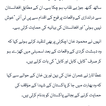
ساتھ گٹھ جوڑ بے نقاب ہو چکا ہے۔ ان کے مطابق افغانستان
سے دراندازی کے واقعات پر فوج کے اقدام سے پی ٹی آئی "خوش
نہیں ہوئی” اور افغانستان کی بیانیہ کی حمایت کرتی ہے۔
انہوں نے محمود خان اچکزئی پر بھی تنقید کرتے ہوئے کہا کہ
وہ دہشت گردی کے واقعات کے بعد اسمبلی میں کھڑے ہو
کر صرف "کابل، کابل اور کابل” کی بات کرتے ہیں۔
عطا تارڑ نے عمران خان کی بہن نورین خان کے حوالے سے کہا
کہ وہ بھارت میں جا کر پاکستان کے شہدا کے مؤقف کی
حمایت کرنے کے بجائے پاکستان کو بدنام کرتی ہیں۔