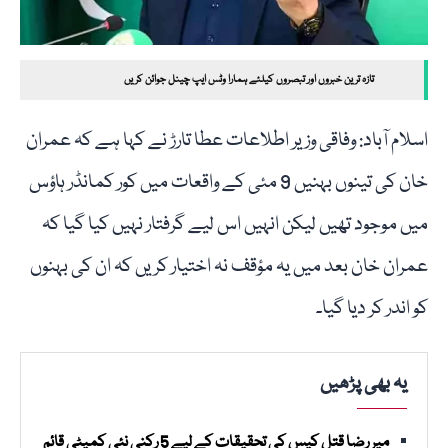
تازہ ترین خبروں اور تبصروں کیلئے ہمارا وٹس ایپ چینل جوائن کریں
اسلام آباد: وفاقی وزیر اطلاعات عطا تارڑ نے کہا ہے کہ عمران
خان کی تینوں بہنیں 9 مئی کے واقعات میں کور کمانڈر ہاؤس
میں موجود تھیں لیکن انہیں اس لیے گرفتار نہیں کیا گیا کہ
عمران خان بعد میں یہ مؤقف نہ اختیار کریں کہ ان کی بہنوں
کو اندر کر دیا گیا۔
یہ بھی پڑھیں
میر رضا قتل کیس کی تحقیقات کے لیے 5 رکنی نئی کمیٹی قائم