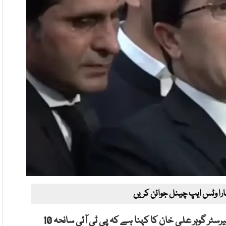
ارا وٹس ایپ چینل جوائن کریں
اسلام آباد، چئیرمین پاکستان تحریک انصاف (پی ٹی آئی) بیرسٹر گوہر علی خان کا کہنا ہے کہ پی ٹی آئی سانحہ 10