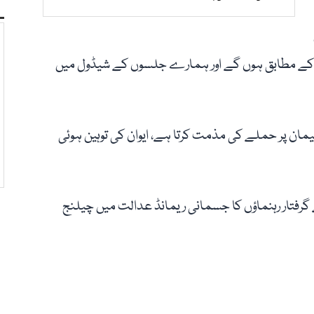
انون کے مطابق ہوں گے اور ہمارے جلسوں کے شیڈول میں
ارلیمان پر حملے کی مذمت کرتا ہے، ایوان کی توہین ہوئی
 کے گرفتار رہنماؤں کا جسمانی ریمانڈ عدالت میں چیلنج