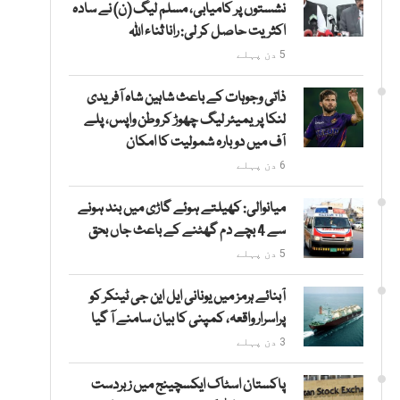
نشستوں پر کامیابی، مسلم لیگ (ن) نے سادہ
اکثریت حاصل کر لی: رانا ثناء اللہ
5 دن پہلے
ذاتی وجوہات کے باعث شاہین شاہ آفریدی
لنکا پریمیئر لیگ چھوڑ کر وطن واپس، پلے
آف میں دوبارہ شمولیت کا امکان
6 دن پہلے
میانوالی: کھیلتے ہوئے گاڑی میں بند ہونے
سے 4 بچے دم گھٹنے کے باعث جاں بحق
5 دن پہلے
آبنائے ہرمز میں یونانی ایل این جی ٹینکر کو
پراسرار واقعہ، کمپنی کا بیان سامنے آ گیا
3 دن پہلے
پاکستان اسٹاک ایکسچینج میں زبردست