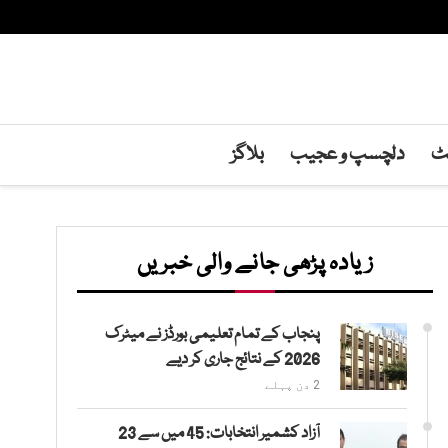
نٹ
دلچسپ و عجیب
بلاگز
زیادہ پڑھی جانے والی خبریں
پنجاب کے تمام تعلیمی بورڈز نے میٹرک
2026 کے نتائج جاری کر دیے
2 دن پہلے
آزاد کشمیر انتخابات: 45 میں سے 23