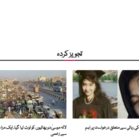
تجویز کردہ
کی رہائی سے متعلق درخواست پر اہم
لالہ موسیٰ:دو بھائیوں کو لوٹ لیا گیا، ایک م
سے زخمی