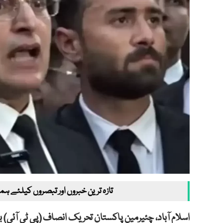
تازہ ترین خبروں اور تبصروں کیلئے ہم