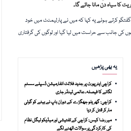
ے گفتگو کرتے ہوئے یہ کہا کہ میں نے پارلیمنٹ میں خود
وں کی جانب سے حراست میں لیا گیا اور لوگوں کی گرفتاری
یہ بھی پڑھیں
کراچی ایئرپورٹ پر جدید فلائٹ انفارمیشن ڈسپلے سسٹم
لگانے کا فیصلہ، عالمی ٹینڈر جاری
کراچی: گھریلو جھگڑے کے دوران باپ نے بیٹے کو گولی
مار کر قتل کر دیا
میر رضا کیس: کراچی کے تفتیشی اور میڈیکو لیگل نظام
کی کارکردگی پر سوالات اٹھنے لگے