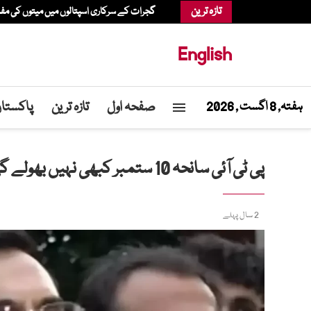
تازہ ترین
گجرات کے سرکاری اسپتالوں میں میتوں کی م
English
صفحہ اول
تازہ ترین
پاکستا
ہفتہ, 8 اگست , 2026
پی ٹی آئی سانحہ 10 ستمبر کبھی نہیں بھولے گی، بیرسٹر گوہر
2 سال پہلے