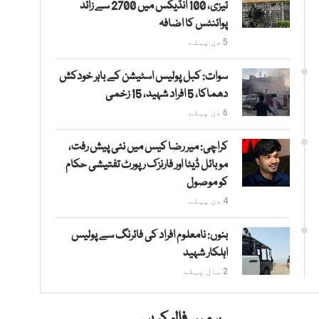
تیزی، 100 انڈیکس میں 2700 سے زائد
پوائنٹس کا اضافہ
5 دن پہلے
سوات: کبل پولیس اسٹیشن کے باہر خودکش
دھماکا، 5 افراد شہید، 15 زخمی
6 دن پہلے
کراچی: میر رضا کیس میں نئی پیش رفت،
موبائل ڈیٹا اور فارنزک رپورٹ تفتیشی حکام
کو موصول
4 دن پہلے
بنوں: نامعلوم افراد کی فائرنگ سے پولیس
اہلکار شہید
2 سال پہلے
ہمیں فالو کریں