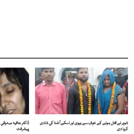
شوہر نے قتل ہونے کے خوف سے بیوی اور اسکے آشنا کی شادی
ڈاکٹر عافیہ صدیقی 
کروا دی
پیشرفت