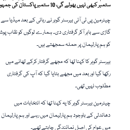
ستمبر کبھی نہیں بھولے گی، 10 ستمبر پاکستان کی جمہوریت کا سیاہ دن مانا جائے گا۔
چیئرمین پی ٹی آئی بیرسٹر گوہر نے رہائی کے بعد میڈیا س
گاڑی سے باہر آکر گرفتاری دی۔ ہمارے لوگوں کو نقاب پوش
کو ہم پارلیمان پر حملہ سمجھتے ہیں۔
بیرسٹر گوہر کا کہنا تھا کہ مجھے گرفتار کرکے تھانے میں
رکھا گیا اور بعد میں مجھے بتایا گیا کہ آپ کی گرفتاری
مطلوب نہیں تھی۔
چیئرمین بیرسٹر گوہر کا یہ کہنا تھا کہ انتخابات میں
دھاندلی کے باوجود ہم پارلیمان میں رہے اور ہم پارلیمان
میں عوام کی اصل نمائندگی چاہتے تھے۔