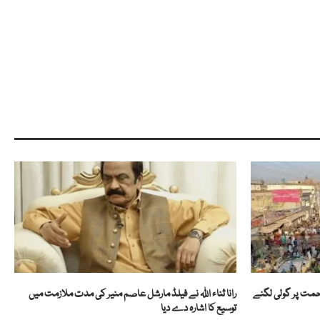
زاحمت پر گولی لگنے
رانا ثناء اللہ نے فیلڈ مارشل عاصم منیر کی مدت ملازمت میں
توسیع کا اشارہ دے دیا