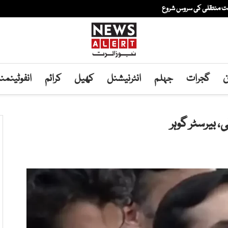
فت منتقلی کی سروس شروع
ن
گجرات
جہلم
انٹرنیشنل
کھیل
کرائم
انفوٹینم