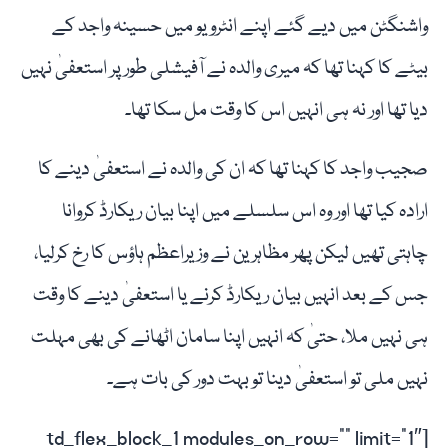
واشنگٹن میں دیے گئے اپنے انٹرویو میں حسینہ واجد کے
بیٹے کا کہنا تھا کہ میری والدہ نے آفیشلی طور پر استعفیٰ نہیں
دیا تھا اور نہ ہی انہیں اس کا وقت مل سکا تھا۔
صجیب واجد کا کہنا تھا کہ ان کی والدہ نے استعفیٰ دینے کا
ارادہ کیا تھا اور وہ اس سلسلے میں اپنا بیان ریکارڈ کروانا
چاہتی تھیں لیکن پھر مظاہرین نے وزیراعظم ہاؤس کا رخ کرلیا،
جس کے بعد انہیں بیان ریکارڈ کرنے یا استعفیٰ دینے کا وقت
ہی نہیں ملا، حتیٰ کہ انہیں اپنا سامان اٹھانے کی بھی مہلت
نہیں ملی تو استعفیٰ دینا تو بہت دور کی بات ہے۔
[td_flex_block_1 modules_on_row=”” limit=”1″