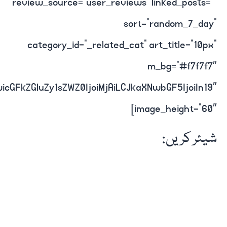
review_source=”user_reviews” linked_posts=””
sort=”random_7_day”
category_id=”_related_cat” art_title=”10px”
m_bg=”#f7f7f7″
icGFkZGluZy1sZWZ0IjoiMjAiLCJkaXNwbGF5IjoiIn19″
image_height=”60″]
شیئر کریں: