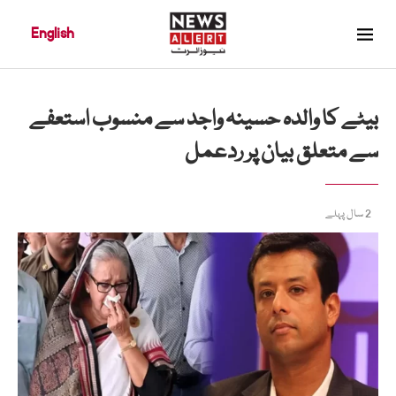
English
بیٹے کا والدہ حسینہ واجد سے منسوب استعفے
سے متعلق بیان پر ردعمل
2 سال پہلے