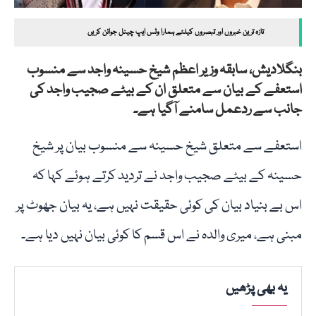
تازہ ترین خبروں اور تبصروں کیلئے ہمارا وٹس ایپ چینل جوائن کریں
بنگلادیش، سابقہ وزیر اعظم شیخ حسینہ واجد سے منسوب
استعفے کے بیان سے متعلق ان کے بیٹے صجیب واجد کی
جانب سے ردعمل سامنے آگیا ہے۔
استعفے سے متعلق شیخ حسینہ سے منسوب بیان پر شیخ
حسینہ کے بیٹے صجیب واجد نے تردید کرتے ہوئے کہا کہ
اس بے بنیاد بیان کی کوئی حقیقت نہیں ہے، یہ بیان جھوٹ پر
مبنی ہے، میری والدہ نے اس قسم کا کوئی بیان نہیں دیا ہے۔
یہ بھی پڑھیں