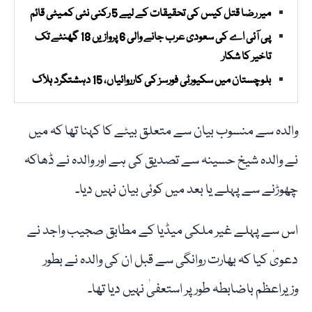
میر رضا قتل کیس کی تحقیقات کے لیے 5 رکنی نئی کمیٹی قائم
پی آئی اے کی سعودی عرب جانے والی 6 پروازیں 18 گھنٹے تک
تاخیر کا شکار
بلوچستان میں سکیورٹی فورسز کی کارروائیاں، 15 دہشتگرد ہلاک
والدہ سے منسوب بیان سے متعلق بیٹے کا کہنا تھا کہ میں
نے والدہ شیخ حسینہ سے تصدیق کی ہے اور والدہ نے ڈھاکہ
چھوڑنے سے پہلے یا بعد میں کوئی بیان نہیں دیا۔
اس سے پہلے غیر ملکی میڈیا کے مطابق صجیب واجد نے
دعویٰ کیا کہ بھارت روانگی سے قبل ان کی والدہ نے بطور
وزیراعظم باضابطہ طور پر استعفیٰ نہیں دیا تھا۔