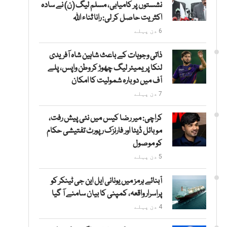
نشستوں پر کامیابی، مسلم لیگ (ن) نے سادہ
اکثریت حاصل کر لی: رانا ثناء اللہ
6 دن پہلے
ذاتی وجوہات کے باعث شاہین شاہ آفریدی
لنکا پریمیئر لیگ چھوڑ کر وطن واپس، پلے
آف میں دوبارہ شمولیت کا امکان
7 دن پہلے
کراچی: میر رضا کیس میں نئی پیش رفت،
موبائل ڈیٹا اور فارنزک رپورٹ تفتیشی حکام
کو موصول
5 دن پہلے
آبنائے ہرمز میں یونانی ایل این جی ٹینکر کو
پراسرار واقعہ، کمپنی کا بیان سامنے آ گیا
4 دن پہلے