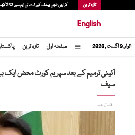
تازہ ترین
کراچی: نجی بینک کے اے ٹی ایم سے 53 لاکھ روپے کی چوری، آپریشن منیجر ملوث نکلا
English
صفحہ اول
تازہ ترین
پاکستا
اتوار, 9 اگست , 2026
آئینی ترمیم کے بعد سپریم کورٹ محض ایک بے 
سیف
2 سال پہلے