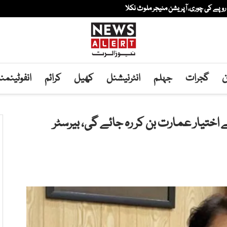
ن
گجرات
جہلم
انٹرنیشنل
کھیل
کرائم
انفوٹینم
اختیار عمارت بن کر رہ جائے گی، بیرسٹر