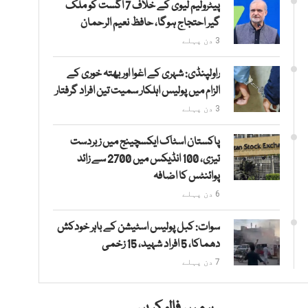
پیٹرولیم لیوی کے خلاف 7 اگست کو ملک
گیر احتجاج ہوگا، حافظ نعیم الرحمان
3 دن پہلے
راولپنڈی: شہری کے اغوا اور بھتہ خوری کے
الزام میں پولیس اہلکار سمیت تین افراد گرفتار
3 دن پہلے
پاکستان اسٹاک ایکسچینج میں زبردست
تیزی، 100 انڈیکس میں 2700 سے زائد
پوائنٹس کا اضافہ
6 دن پہلے
سوات: کبل پولیس اسٹیشن کے باہر خودکش
دھماکا، 5 افراد شہید، 15 زخمی
7 دن پہلے
ہمیں فالو کریں