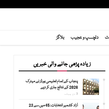
نٹ
دلچسپ و عجیب
بلاگز
زیادہ پڑھی جانے والی خبریں
پنجاب کے تمام تعلیمی بورڈز نے میٹرک
2026 کے نتائج جاری کر دیے
3 دن پہلے
آزاد کشمیر انتخابات: 45 میں سے 23