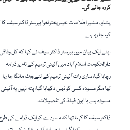
کر رہ جائے گی۔
پشاور، مشیر اطلاعات خیبرپختونخوا بیرسٹر ڈاکٹر سیف کا کہ
کیا جا رہا ہے۔
اپنے ایک بیان میں بیرسٹر ڈاکٹر سیف نے کہا کہ کل وفاقی
دارالحکومت اسلام آباد میں آئینی ترمیم کے نام پر ڈرامہ
رچایا گیا، ساری رات آئینی ترمیم کے لئے ووٹ مانگا جا رہا
تھا مگر مسودہ کسی کو نہیں دکھایا گیا، پتہ نہیں یہ آئینی
مسودہ ہے یا ایون فیلڈ کی تفصیلات۔
ڈاکٹر سیف کا کہنا تھا کہ مسودے کو ایک ڈرامے کی طرح