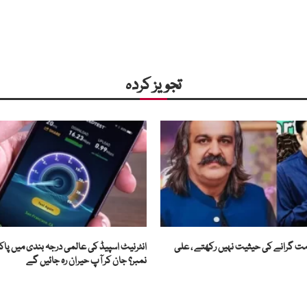
تجویز کردہ
کومت گرانے کی حیثیت نہیں رکھتے ، علی
انٹرنیٹ اسپیڈ کی عالمی درجہ بندی میں پاک
نمبر؟ جان کر آپ حیران رہ جائیں گے