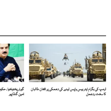
ٹرمپ کی بگرام ایئر بیس واپس لینے کی دھمکی پر افغان طالبان
گورنر پختونخوا ، ح
کا سخت ردعمل
امین گنڈاپور