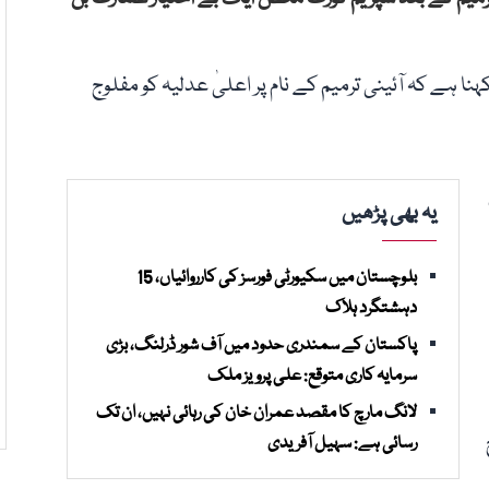
نا ہے کہ آئینی ترمیم کے نام پر اعلیٰ عدلیہ کو مفلوج
یہ بھی پڑھیں
بلوچستان میں سکیورٹی فورسز کی کارروائیاں، 15
دہشتگرد ہلاک
پاکستان کے سمندری حدود میں آف شور ڈرلنگ، بڑی
سرمایہ کاری متوقع: علی پرویز ملک
لانگ مارچ کا مقصد عمران خان کی رہائی نہیں، ان تک
رسائی ہے: سہیل آفریدی