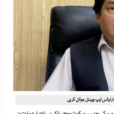
ارا وٹس ایپ چینل جوائن کریں
ترمیم کے بعد سپریم کورٹ محض ایک بے اختیار عمارت بن