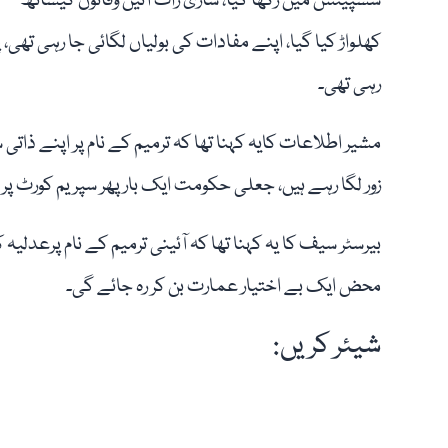
سسپینس میں رکھا گیا، ساری رات آئین وقانون کیساتھ
کھلواڑ کیا گیا، اپنے مفادات کی بولیاں لگائی جا رہی تھی،
رہی تھی۔
مشیر اطلاعات کایہ کہنا تھا کہ ترمیم کے نام پر اپنے ذات
زور لگا رہے ہیں، جعلی حکومت ایک بار پھر سپریم کورٹ پر
بیرسٹر سیف کا یہ کہنا تھا کہ آئینی ترمیم کے نام پرعدلیہ
محض ایک بے اختیار عمارت بن کر رہ جائے گی۔
شیئر کریں: