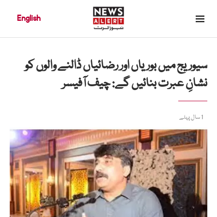
English
سیوریج میں بوریاں اور رضائیاں ڈالنے والوں کو
نشانِ عبرت بنائیں گے: چیف آفیسر
1 سال پہلے