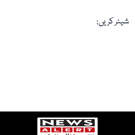
شیئر کریں: