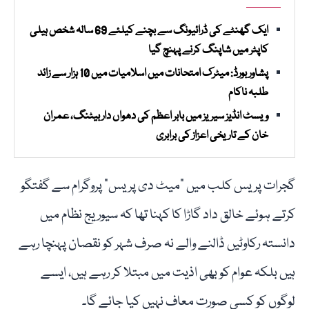
ایک گھنٹے کی ڈرائیونگ سے بچنے کیلئے 69 سالہ شخص ہیلی
کاپٹر میں شاپنگ کرنے پہنچ گیا
پشاور بورڈ: میٹرک امتحانات میں اسلامیات میں 10 ہزار سے زائد
طلبہ ناکام
ویسٹ انڈیز سیریز میں بابر اعظم کی دھواں دار بیٹنگ، عمران
خان کے تاریخی اعزاز کی برابری
گجرات پریس کلب میں "میٹ دی پریس” پروگرام سے گفتگو
کرتے ہوئے خالق داد گاڑا کا کہنا تھا کہ سیوریج نظام میں
دانستہ رکاوٹیں ڈالنے والے نہ صرف شہر کو نقصان پہنچا رہے
ہیں بلکہ عوام کو بھی اذیت میں مبتلا کر رہے ہیں، ایسے
لوگوں کو کسی صورت معاف نہیں کیا جائے گا۔