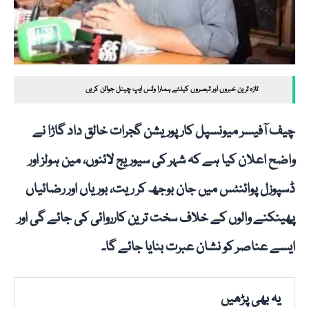
تازہ ترین خبروں اور تبصروں کیلئے ہمارا وٹس ایپ چینل جوائن کریں
چیف آفیسر میونسپل کارپوریشن گجرات خالق داد گاڑا نے
واضح اعلان کیا ہے کہ شہر کی سیوریج لائنوں، مین ہولز اور
ڈسپوزل پوائنٹس میں جان بوجھ کر ریت، بوریاں اور رضائیاں
پھینکنے والوں کے خلاف سخت ترین کارروائی کی جائے گی اور
ایسے عناصر کو نشان عبرت بنایا جائے گا۔
یہ بھی پڑھیں