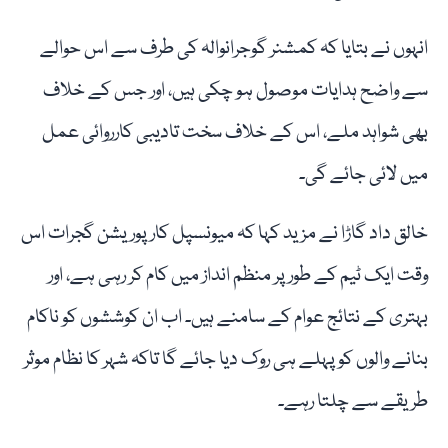
انہوں نے بتایا کہ کمشنر گوجرانوالہ کی طرف سے اس حوالے
سے واضح ہدایات موصول ہو چکی ہیں، اور جس کے خلاف
بھی شواہد ملے، اس کے خلاف سخت تادیبی کارروائی عمل
میں لائی جائے گی۔
خالق داد گاڑا نے مزید کہا کہ میونسپل کارپوریشن گجرات اس
وقت ایک ٹیم کے طور پر منظم انداز میں کام کر رہی ہے، اور
بہتری کے نتائج عوام کے سامنے ہیں۔ اب ان کوششوں کو ناکام
بنانے والوں کو پہلے ہی روک دیا جائے گا تاکہ شہر کا نظام موثر
طریقے سے چلتا رہے۔