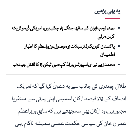
یہ بھی پڑھیں
صدر ٹرمپ ایران کے ساتھ جنگ ہار چکے ہیں، امریکی ڈیموکریٹ
کرس مرفی
پاکستان کو ریکارڈ ترسیلات زر موصول، وزیراعظم کا اظہار
اطمینان
محمد زبیر نے ای اسپورٹس ورلڈ کپ میں ٹیکن 8 کا ٹائٹل جیت لیا
طلال چوہدری کی جانب سے یہ دعویٰ کیا گیا کہ تحریک
انصاف کے 70 فیصد ارکان اسمبلی اپنی پارٹی سے متنفر یا
مجبور ہیں، وہ ارکان بھی سمجھتے ہیں کہ سابق وزیراعظم
عمران خان کی سیاسی حکمت عملی ہمیشہ ناکام رہی