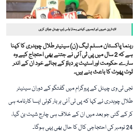
تازہ ترین خبروں اور تبصروں کیلئے ہمارا وٹس ایپ چینل جوائن کریں
رہنما پاکستان مسلم لیگ (ن) سینیٹر طلال چوہدری کا کہنا
ہے کہ 2 سال میں پی ٹی آئی نے جتنے بھی احتجاج کیے وہ
سارے حکومت اور اسٹیٹ پر دباؤ کے بجائے خود ان کے اندر
ٹوٹ پھوٹ کا باعث بنے ہیں۔
نجی ٹی وی چینل کے پروگرام میں گفتگو کے دوران سینیٹر
طلال چوہدری نے کہا کہ پی ٹی آئی ہر بار کوئی ایسا کارنامہ ہی
کر کے گئی جو بعد میں ان کے خلاف ہی چارج شیٹ بن گیا،
24 نومبر کی احتجاجی کال کا حال بھی یہی ہوگا۔