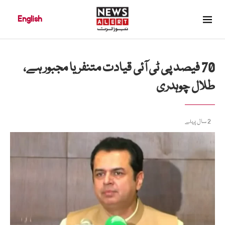
English
70 فیصد پی ٹی آئی قیادت متنفر یا مجبور ہے،
طلال چوہدری
2 سال پہلے