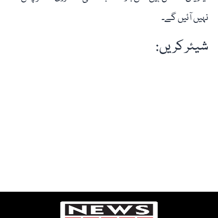
نہیں آئیں گے۔
شیئر کریں: